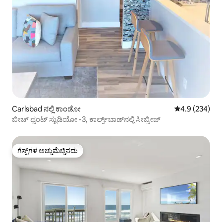
Carlsbad ನಲ್ಲಿ ಕಾಂಡೋ
5 ರಲ್ಲಿ 4.9 ಸರಾ
4.9 (234)
ಬೀಚ್ ಫ್ರಂಟ್ ಸ್ಟುಡಿಯೋ -3, ಕಾರ್ಲ್ಸ್‌ಬಾಡ್‌ನಲ್ಲಿ ಸೀಬ್ರೀಜ್
ಗೆಸ್ಟ್‌ಗಳ ಅಚ್ಚುಮೆಚ್ಚಿನದು
ಗೆಸ್ಟ್‌ಗಳ ಅಚ್ಚುಮೆಚ್ಚಿನದು