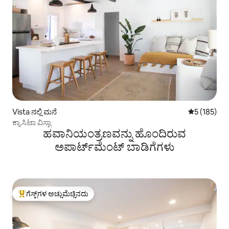
Vista ನಲ್ಲಿ ಮನೆ
5 ರಲ್ಲಿ 5 ಸರಾ
5 (185)
ಕ್ಯಾಸಿಟಾ ವಿಸ್ಟಾ
ಹವಾನಿಯಂತ್ರಣವನ್ನು ಹೊಂದಿರುವ
ಅಪಾರ್ಟ್‌ಮೆಂಟ್‌ ಬಾಡಿಗೆಗಳು
ಗೆಸ್ಟ್‌ಗಳ ಅಚ್ಚುಮೆಚ್ಚಿನದು
ಗೆಸ್ಟ್‌ಗಳಿಗೆ ಅತಿ ಹೆಚ್ಚು ಅಚ್ಚುಮೆಚ್ಚಿನದು