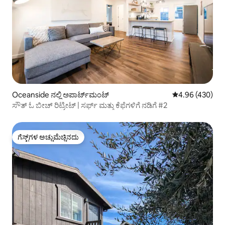
Oceanside ನಲ್ಲಿ ಅಪಾರ್ಟ್‌ಮಂಟ್
5 ರಲ್ಲಿ 4.96 ಸರಾ
4.96 (430)
ಸೌತ್ ಓ ಬೀಚ್ ರಿಟ್ರೀಟ್ | ಸರ್ಫ್ ಮತ್ತು ಕೆಫೆಗಳಿಗೆ ನಡಿಗೆ #2
ಗೆಸ್ಟ್‌ಗಳ ಅಚ್ಚುಮೆಚ್ಚಿನದು
ಗೆಸ್ಟ್‌ಗಳ ಅಚ್ಚುಮೆಚ್ಚಿನದು