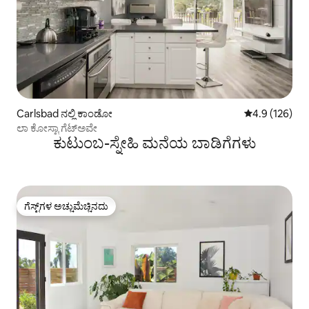
Carlsbad ನಲ್ಲಿ ಕಾಂಡೋ
5 ರಲ್ಲಿ 4.9 ಸರಾ
4.9 (126)
ಲಾ ಕೋಸ್ಟಾ ಗೆಟ್‌ಅವೇ
ಕುಟುಂಬ-ಸ್ನೇಹಿ ಮನೆಯ ಬಾಡಿಗೆಗಳು
ಗೆಸ್ಟ್‌ಗಳ ಅಚ್ಚುಮೆಚ್ಚಿನದು
ಗೆಸ್ಟ್‌ಗಳ ಅಚ್ಚುಮೆಚ್ಚಿನದು