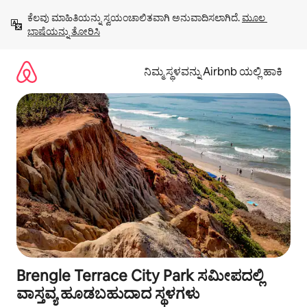
ವಿಷಯಕ್ಕೆ
ಕೆಲವು ಮಾಹಿತಿಯನ್ನು ಸ್ವಯಂಚಾಲಿತವಾಗಿ ಅನುವಾದಿಸಲಾಗಿದೆ. 
ಮೂಲ 
ಹೋಗಿ
ಭಾಷೆಯನ್ನು ತೋರಿಸಿ
ನಿಮ್ಮ ಸ್ಥಳವನ್ನು Airbnb ಯಲ್ಲಿ ಹಾಕಿ
Brengle Terrace City Park ಸಮೀಪದಲ್ಲಿ
ವಾಸ್ತವ್ಯ ಹೂಡಬಹುದಾದ ಸ್ಥಳಗಳು