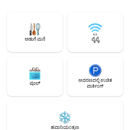
ಪ್ರವಾಹಕ್ಕೆ ಸಿಲುಕುತ್
ಸ್ನೇಹಿತರಿಗಾಗಿ ಚಿಂತನಶೀಲವಾಗಿ
ಮಹಡಿಗಳು, ನೈಸರ್ಗಿಕ ಕ
ವಿನ್ಯಾಸಗೊಳಿಸಲಾಗಿದೆ. ಮುಕ್ತಮಾರ್ಗಗಳು,
ತಡೆರಹಿತ ಒಳಾಂಗಣ/ಹ
ಓಷನ್‌ಸೈಡ್ ಕಡಲತೀರಗಳು, ಊಟದ ಸ್ಥಳಗಳು,
ಕಸ್ಟಮ್ ದಕ್ಷಿಣಕ್ಕೆ ಮು
ಅಂಗಡಿಗಳು, ವೈನ್‌ ತಯಾರಿಕಾ ಕೇಂದ್ರಗಳು, ಮದುವೆ
ಬಾಗಿಲುಗಳು, ಸೆಂಟ್ರಲ್ 
ಸ್ಥಳಗಳು ಮತ್ತು ಫ್ರಂಟ್‌ವೇವ್ ಅರೆನಾದಿಂದ ಕೆಲವೇ
ವಾಷರ್/ಡ್ರೈಯರ್ ಮತ್ತ
ನಿಮಿಷಗಳ ದೂರದಲ್ಲಿದ್ದರೂ ಏಕಾಂತದ ಅನುಭವವನ್ನು
ಅಡುಗೆಮನೆಯನ್ನು ಆನಂದಿಸ
ನೀಡುತ್ತದೆ.
ಅಡುಗೆ ಮನೆ
ವೈಫೈ
ಕಡಲತೀರಗಳಿಂದ ನಿಮಿಷ
ಆವರಣದಲ್ಲಿ ಉಚಿತ
ಪೂಲ್
ಪಾರ್ಕಿಂಗ್
ಹವಾನಿಯಂತ್ರಣ