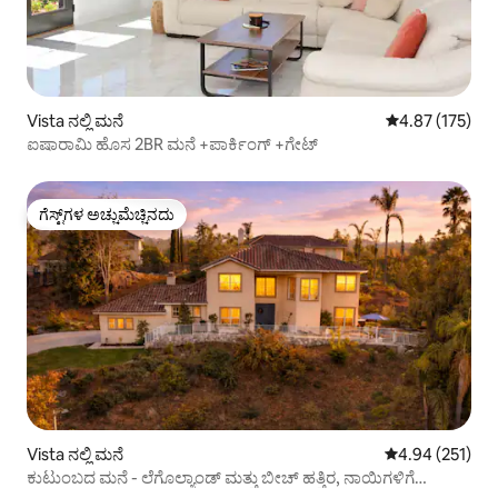
Vista ನಲ್ಲಿ ಮನೆ
5 ರಲ್ಲಿ 4.87 ಸರಾ
4.87 (175)
ಐಷಾರಾಮಿ ಹೊಸ 2BR ಮನೆ +ಪಾರ್ಕಿಂಗ್ +ಗೇಟ್
ಗೆಸ್ಟ್‌ಗಳ ಅಚ್ಚುಮೆಚ್ಚಿನದು
ಗೆಸ್ಟ್‌ಗಳ ಅಚ್ಚುಮೆಚ್ಚಿನದು
Vista ನಲ್ಲಿ ಮನೆ
5 ರಲ್ಲಿ 4.94 ಸರಾ
4.94 (251)
ಕುಟುಂಬದ ಮನೆ - ಲೆಗೊಲ್ಯಾಂಡ್ ಮತ್ತು ಬೀಚ್ ಹತ್ತಿರ, ನಾಯಿಗಳಿಗೆ