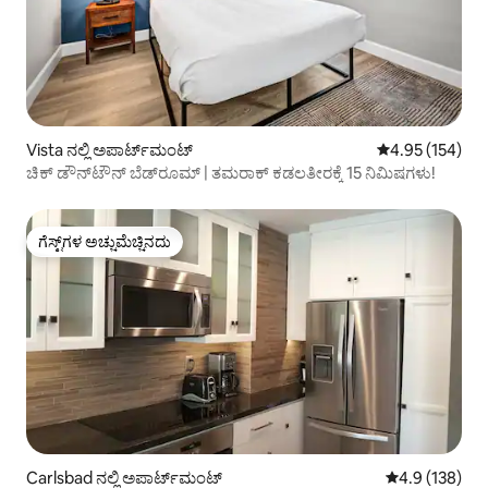
Vista ನಲ್ಲಿ ಅಪಾರ್ಟ್‌ಮಂಟ್
5 ರಲ್ಲಿ 4.95 ಸರಾ
4.95 (154)
ಚಿಕ್ ಡೌನ್‌ಟೌನ್ ಬೆಡ್‌ರೂಮ್ | ತಮರಾಕ್ ಕಡಲತೀರಕ್ಕೆ 15 ನಿಮಿಷಗಳು!
ಗೆಸ್ಟ್‌ಗಳ ಅಚ್ಚುಮೆಚ್ಚಿನದು
ಗೆಸ್ಟ್‌ಗಳ ಅಚ್ಚುಮೆಚ್ಚಿನದು
Carlsbad ನಲ್ಲಿ ಅಪಾರ್ಟ್‌ಮಂಟ್
5 ರಲ್ಲಿ 4.9 ಸರಾ
4.9 (138)