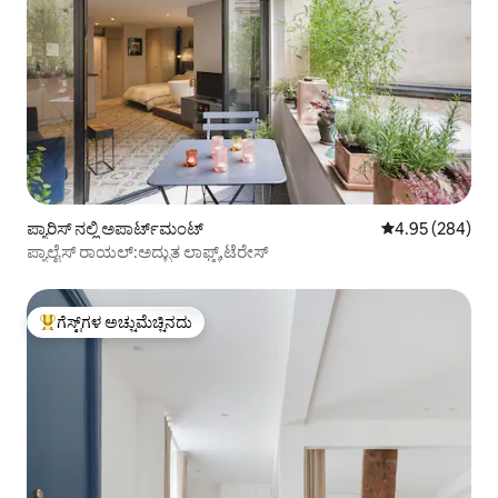
ಪ್ಯಾರಿಸ್ ನಲ್ಲಿ ಅಪಾರ್ಟ್‌ಮಂಟ್
5 ರಲ್ಲಿ 4.95 ಸರಾ
4.95 (284)
ಪ್ಯಾಲೈಸ್ ರಾಯಲ್:ಅದ್ಭುತ ಲಾಫ್ಟ್,ಟೆರೇಸ್
ಗೆಸ್ಟ್‌ಗಳ ಅಚ್ಚುಮೆಚ್ಚಿನದು
ಗೆಸ್ಟ್‌ಗಳಿಗೆ ಅತಿ ಹೆಚ್ಚು ಅಚ್ಚುಮೆಚ್ಚಿನದು