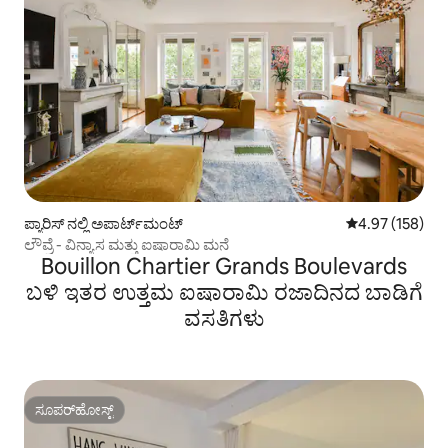
ಪ್ಯಾರಿಸ್ ನಲ್ಲಿ ಅಪಾರ್ಟ್‌ಮಂಟ್
5 ರಲ್ಲಿ 4.97 ಸರಾ
4.97 (158)
ಲೌವ್ರೆ - ವಿನ್ಯಾಸ ಮತ್ತು ಐಷಾರಾಮಿ ಮನೆ
Bouillon Chartier Grands Boulevards
ಬಳಿ ಇತರ ಉತ್ತಮ ಐಷಾರಾಮಿ ರಜಾದಿನದ ಬಾಡಿಗೆ
ವಸತಿಗಳು
ಸೂಪರ್‌ಹೋಸ್ಟ್
ಸೂಪರ್‌ಹೋಸ್ಟ್