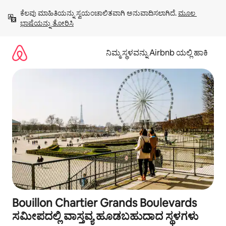
ವಿಷಯಕ್ಕೆ
ಕೆಲವು ಮಾಹಿತಿಯನ್ನು ಸ್ವಯಂಚಾಲಿತವಾಗಿ ಅನುವಾದಿಸಲಾಗಿದೆ. 
ಮೂಲ 
ಹೋಗಿ
ಭಾಷೆಯನ್ನು ತೋರಿಸಿ
ನಿಮ್ಮ ಸ್ಥಳವನ್ನು Airbnb ಯಲ್ಲಿ ಹಾಕಿ
Bouillon Chartier Grands Boulevards
ಸಮೀಪದಲ್ಲಿ ವಾಸ್ತವ್ಯ ಹೂಡಬಹುದಾದ ಸ್ಥಳಗಳು