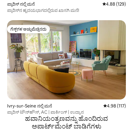
ಪ್ಯಾರಿಸ್ ನಲ್ಲಿ ಮನೆ
5 ರಲ್ಲಿ 4.88 ಸರಾ
4.88 (129)
ಪ್ಯಾರಿಸ್‌ನ ಹೃದಯಭಾಗದಲ್ಲಿರುವ ಖಾಸಗಿ ಮನೆ!
ಗೆಸ್ಟ್‌ಗಳ ಅಚ್ಚುಮೆಚ್ಚಿನದು
ಗೆಸ್ಟ್‌ಗಳ ಅಚ್ಚುಮೆಚ್ಚಿನದು
Ivry-sur-Seine ನಲ್ಲಿ ಮನೆ
5 ರಲ್ಲಿ 4.98 ಸರಾ
4.98 (117)
ಪ್ಯಾರಿಸ್ ಟೌನ್‌ಹೌಸ್, AC | ಪಾರ್ಕಿಂಗ್ | ಉದ್ಯಾನ
ಹವಾನಿಯಂತ್ರಣವನ್ನು ಹೊಂದಿರುವ
ಅಪಾರ್ಟ್‌ಮೆಂಟ್‌ ಬಾಡಿಗೆಗಳು