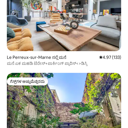
Le Perreux-sur-Marne ನಲ್ಲಿ ಮನೆ
5 ರಲ್ಲಿ 4.97 ಸರಾ
4.97 (133)
ಮನೆ ಏಕ ಮಹಡಿ ಟೆರೇಸ್+ಪಾರ್ಕಿಂಗ್ ಪ್ಯಾರಿಸ್<>ಡಿಸ್ನಿ
ಗೆಸ್ಟ್‌ಗಳ ಅಚ್ಚುಮೆಚ್ಚಿನದು
ಗೆಸ್ಟ್‌ಗಳ ಅಚ್ಚುಮೆಚ್ಚಿನದು