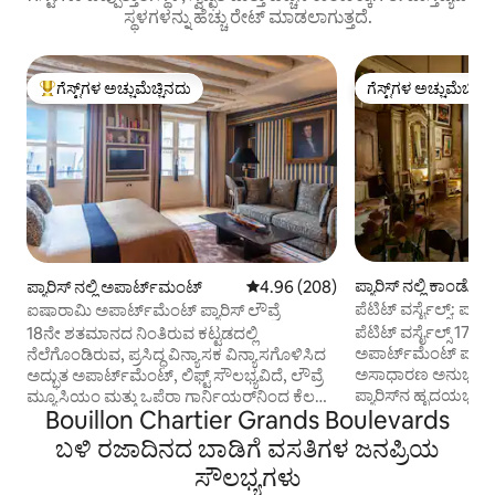
ಸ್ಥಳಗಳನ್ನು ಹೆಚ್ಚು ರೇಟ್ ಮಾಡಲಾಗುತ್ತದೆ.
ಗೆಸ್ಟ್‌ಗಳ ಅಚ್ಚುಮೆಚ್ಚಿನದು
ಗೆಸ್ಟ್‌ಗಳ ಅಚ್ಚುಮೆಚ್ಚಿನ
ಗೆಸ್ಟ್‌ಗಳಿಗೆ ಅತಿ ಹೆಚ್ಚು ಅಚ್ಚುಮೆಚ್ಚಿನದು
ಗೆಸ್ಟ್‌ಗಳ ಅಚ್ಚುಮೆಚ್ಚಿನ
ಪ್ಯಾರಿಸ್ ನಲ್ಲಿ ಕಾಂಡೋ
ಪ್ಯಾರಿಸ್ ನಲ್ಲಿ ಅಪಾರ್ಟ್‌ಮಂಟ್
5 ರಲ್ಲಿ 4.96 ಸರಾಸರಿ ರೇಟಿಂಗ್, 208 ವಿ
4.96 (208)
ಪೆಟಿಟ್ ವರ್ಸೈಲ್ಸ್: ಪ್ಯಾರ
ಐಷಾರಾಮಿ ಅಪಾರ್ಟ್‌ಮೆಂಟ್ ಪ್ಯಾರಿಸ್ ಲೌವ್ರೆ
ಅಪಾರ್ಟ್‌ಮೆಂಟ್
ಪೆಟಿಟ್ ವರ್ಸೈಲ್ಸ್ 17
18ನೇ ಶತಮಾನದ ನಿಂತಿರುವ ಕಟ್ಟಡದಲ್ಲಿ
ಅಪಾರ್ಟ್‌ಮೆಂಟ್ ಪ್ಯಾರಿಸ್‌ನಲ
ನೆಲೆಗೊಂಡಿರುವ, ಪ್ರಸಿದ್ಧ ವಿನ್ಯಾಸಕ ವಿನ್ಯಾಸಗೊಳಿಸಿದ
ಅಸಾಧಾರಣ ಅನುಭವವನ್ನ
ಅದ್ಭುತ ಅಪಾರ್ಟ್‌ಮೆಂಟ್, ಲಿಫ್ಟ್ ಸೌಲಭ್ಯವಿದೆ, ಲೌವ್ರೆ
ಪ್ಯಾರಿಸ್‌ನ ಹೃದಯಭಾಗದಲ್
ಮ್ಯೂಸಿಯಂ ಮತ್ತು ಒಪೆರಾ ಗಾರ್ನಿಯರ್‌ನಿಂದ ಕೆಲವೇ
Bouillon Chartier Grands Boulevards
ರು ಡು ಟೆಂಪಲ್‌ನಲ್ಲಿ
ನಿಮಿಷಗಳ ನಡಿಗೆ ದೂರದಲ್ಲಿ ಸೂಕ್ತವಾಗಿ ನೆಲೆಗೊಂಡಿದೆ.
ಬೀದಿಗಳಲ್ಲಿ ಒಂದಾಗಿದೆ -
ಸೊಗಸಾದ ಶೈಲಿಯಲ್ಲಿ ಅಲಂಕರಿಸಲಾಗಿದೆ, ಸಂಪೂರ್ಣ
ಬಳಿ ರಜಾದಿನದ ಬಾಡಿಗೆ ವಸತಿಗಳ ಜನಪ್ರಿಯ
ಅಸಾಧಾರಣ ನೋಟವನ್ನು 
ಸುಸಜ್ಜಿತ ಅಡುಗೆಮನೆ, ರೇನ್ ಶವರ್ ಹೊಂದಿರುವ
ಸೌಲಭ್ಯಗಳು
ಸ್ಫೂರ್ತಿ ಮತ್ತು ಪ್ರಚ
ಬಾತ್‌ರೂಮ್, ಬಾತ್‌ರೋಬ್‌ಗಳು, ಚಪ್ಪಲಿಗಳು ಮತ್ತು