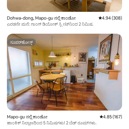
Dohwa-dong, Mapo-gu ನಲ್ಲಿ ಕಾಂಡೋ
5 ರಲ್ಲಿ 4.94 ಸರಾ
4.94 (308)
ಎರಡನೇ ಮನೆ: ಗಾಂಗ್ ಡಿಯೋಕ್ ಸ್ಟ್ರೀಟ್‌ನಿಂದ 2 ನಿಮಿಷ.
ಸೂಪರ್‌ಹೋಸ್ಟ್
ಸೂಪರ್‌ಹೋಸ್ಟ್
Mapo-gu ನಲ್ಲಿ ಕಾಂಡೋ
5 ರಲ್ಲಿ 4.85 ಸರಾ
4.85 (167)
ಹಾಂಕಿಕ್ ನಿಲ್ದಾಣದಿಂದ 5 ನಿಮಿಷಗಳು! 2 ಬೆಡ್ ರೂಮ್‌ಗಳು.