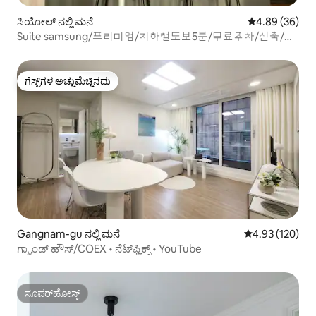
ಸಿಯೋಲ್ ನಲ್ಲಿ ಮನೆ
5 ರಲ್ಲಿ 4.89 ಸರ
4.89 (36)
Suite samsung/프리미엄/지하철도보5분/무료주차/신축/코
엑스도보5분/엘리베이터O
ಗೆಸ್ಟ್‌ಗಳ ಅಚ್ಚುಮೆಚ್ಚಿನದು
ಗೆಸ್ಟ್‌ಗಳ ಅಚ್ಚುಮೆಚ್ಚಿನದು
Gangnam-gu ನಲ್ಲಿ ಮನೆ
5 ರಲ್ಲಿ 4.93 ಸರಾ
4.93 (120)
ಗ್ರ್ಯಾಂಡ್ ಹೌಸ್/COEX • ನೆಟ್‌ಫ್ಲಿಕ್ಸ್ • YouTube
ಸೂಪರ್‌ಹೋಸ್ಟ್
ಸೂಪರ್‌ಹೋಸ್ಟ್