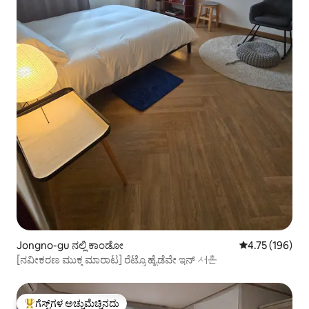
Jongno-gu ನಲ್ಲಿ ಕಾಂಡೋ
5 ರಲ್ಲಿ 4.75 ಸರಾ
4.75 (196)
[ನವೀಕರಣ ಮುಕ್ತ ಮಾರಾಟ] ರೆಟ್ರೊ ಹೈಡೆವೇ ಇನ್ 서촌
ಗೆಸ್ಟ್‌ಗಳ ಅಚ್ಚುಮೆಚ್ಚಿನದು