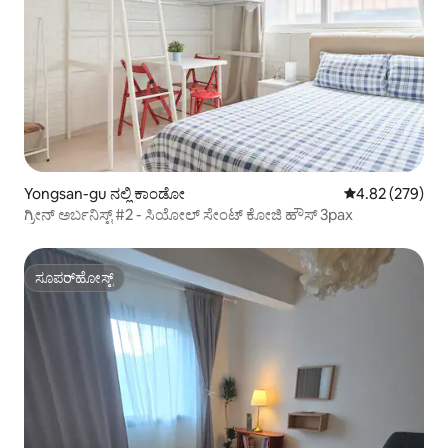
Yongsan-gu ನಲ್ಲಿ ಕಾಂಡೋ
5 ರಲ್ಲಿ 4.82 ಸರಾ
4.82 (279)
ಗ್ರೀನ್ ಅರ್ಬನಿಸ್ಟ್ #2 - ಸಿಯೋಲ್ ಸೇಂಟ್ ಕೋಜಿ ಹೌಸ್ 3pax
ಸೂಪರ್‌ಹೋಸ್ಟ್
ಸೂಪರ್‌ಹೋಸ್ಟ್