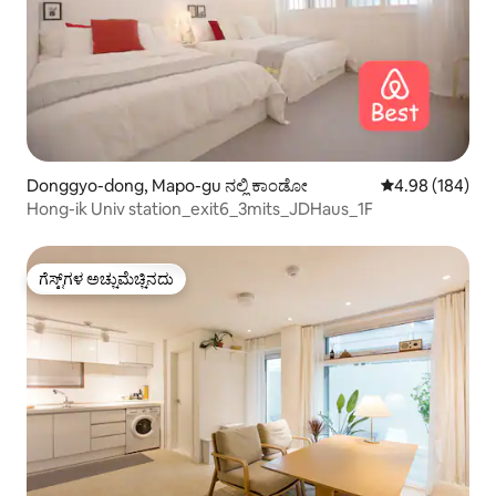
Donggyo-dong, Mapo-gu ನಲ್ಲಿ ಕಾಂಡೋ
5 ರಲ್ಲಿ 4.98 ಸರಾ
4.98 (184)
Hong-ik Univ station_exit6_3mits_JDHaus_1F
ಗೆಸ್ಟ್‌ಗಳ ಅಚ್ಚುಮೆಚ್ಚಿನದು
ಗೆಸ್ಟ್‌ಗಳ ಅಚ್ಚುಮೆಚ್ಚಿನದು