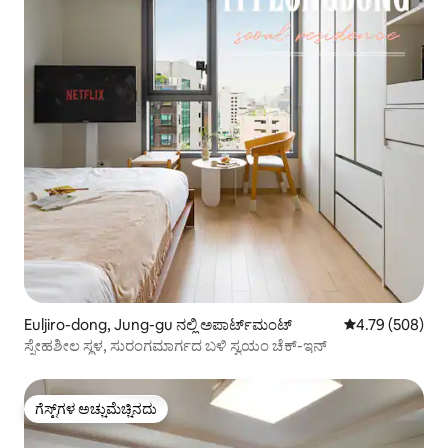
Euljiro-dong, Jung-gu ನಲ್ಲಿ ಅಪಾರ್ಟ್‌ಮಂಟ್
5 ರಲ್ಲಿ 4.79 ಸರಾ
4.79 (508)
ಸ್ನೇಹಶೀಲ ಸ್ಥಳ, ಸುರಂಗಮಾರ್ಗದ ಬಳಿ ಸ್ವಯಂ ಚೆಕ್-ಇನ್
ಗೆಸ್ಟ್‌ಗಳ ಅಚ್ಚುಮೆಚ್ಚಿನದು
ಗೆಸ್ಟ್‌ಗಳ ಅಚ್ಚುಮೆಚ್ಚಿನದು