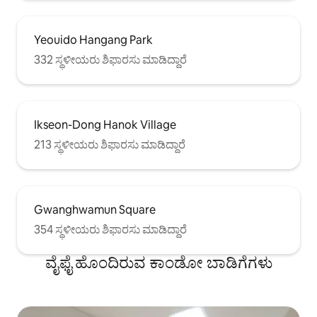
Yeouido Hangang Park
332 ಸ್ಥಳೀಯರು ಶಿಫಾರಸು ಮಾಡಿದ್ದಾರೆ
Ikseon-Dong Hanok Village
213 ಸ್ಥಳೀಯರು ಶಿಫಾರಸು ಮಾಡಿದ್ದಾರೆ
Gwanghwamun Square
354 ಸ್ಥಳೀಯರು ಶಿಫಾರಸು ಮಾಡಿದ್ದಾರೆ
ವೈಫೈ ಹೊಂದಿರುವ ಕಾಂಡೋ ಬಾಡಿಗೆಗಳು