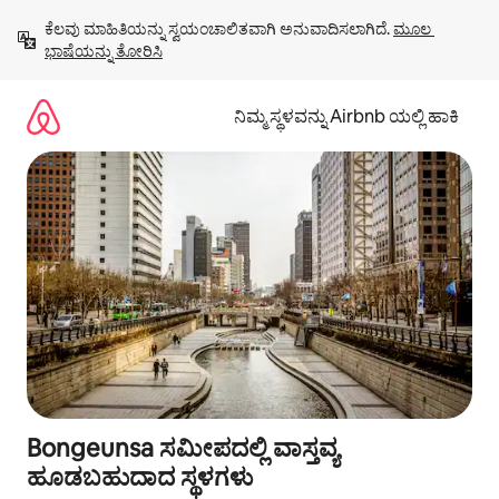
ವಿಷಯಕ್ಕೆ
ಕೆಲವು ಮಾಹಿತಿಯನ್ನು ಸ್ವಯಂಚಾಲಿತವಾಗಿ ಅನುವಾದಿಸಲಾಗಿದೆ. 
ಮೂಲ 
ಹೋಗಿ
ಭಾಷೆಯನ್ನು ತೋರಿಸಿ
ನಿಮ್ಮ ಸ್ಥಳವನ್ನು Airbnb ಯಲ್ಲಿ ಹಾಕಿ
Bongeunsa ಸಮೀಪದಲ್ಲಿ ವಾಸ್ತವ್ಯ
ಹೂಡಬಹುದಾದ ಸ್ಥಳಗಳು