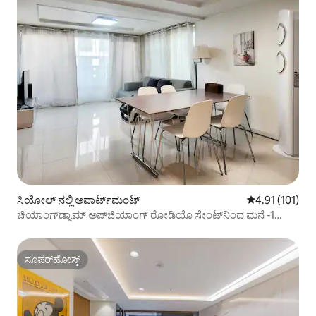
ಸಿಯೋಲ್ ನಲ್ಲಿ ಅಪಾರ್ಟ್‌ಮಂಟ್
5 ರಲ್ಲಿ 4.91 ಸರಾ
4.91 (101)
ಚಿಯಾಂಗ್‌ಡ್ಯಾಮ್ ಅಪ್‌ಜಿಯಾಂಗ್ ರೋಡಿಯೊ ಸೇಂಟ್‌ನಿಂದ ಮನೆ -1
ನಿಮಿಷ
ಸೂಪರ್‌ಹೋಸ್ಟ್
ಸೂಪರ್‌ಹೋಸ್ಟ್