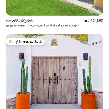
ಸಯುಲಿಟ ನಲ್ಲಿ ಮನೆ
5 ರಲ್ಲಿ 4.87 ಸರಾ
4.87 (135)
ಕಾಸಾ ಕುಕಾನಾ- 3 ಮಲಗುವ ಕೋಣೆ ಮೊರೊಕನ್ ಬಂಗಲೆ
ಗೆಸ್ಟ್‌ಗಳ ಅಚ್ಚುಮೆಚ್ಚಿನದು
ಗೆಸ್ಟ್‌ಗಳಿಗೆ ಅತಿ ಹೆಚ್ಚು ಅಚ್ಚುಮೆಚ್ಚಿನದು