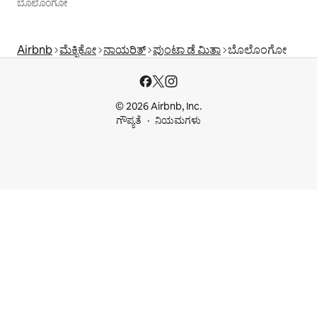
ಬೊಲೊಂಗೋ
Airbnb
ಮೆಕ್ಸಿಕೋ
ನಾಯರಿತ್
ಪುಂಟಾ ಡೆ ಮಿತಾ
ಬೊಲೊಂಗೋ
© 2026 Airbnb, Inc.
ಗೌಪ್ಯತೆ
ನಿಯಮಗಳು