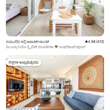
ಸಯುಲಿಟ ನಲ್ಲಿ ಅಪಾರ್ಟ್‌ಮಂಟ್
5 ರಲ್ಲಿ 4.98 ಸರಾ
4.98 (413)
ಮಿ ಎಸ್ಪಾಸಿಯೊ ಸ್ಟೈಲಿಶ್ ದಂಪತಿಗಳು 🖤 ರೂಫ್‌ಟಾಪ್/ಪೂಲ್
ಗೆಸ್ಟ್‌ಗಳ ಅಚ್ಚುಮೆಚ್ಚಿನದು
ಗೆಸ್ಟ್‌ಗಳ ಅಚ್ಚುಮೆಚ್ಚಿನದು