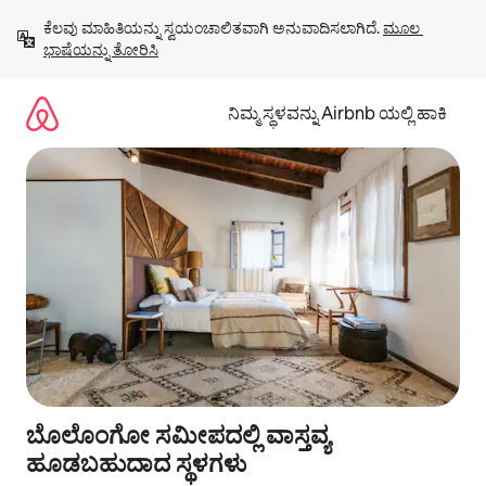
ವಿಷಯಕ್ಕೆ
ಕೆಲವು ಮಾಹಿತಿಯನ್ನು ಸ್ವಯಂಚಾಲಿತವಾಗಿ ಅನುವಾದಿಸಲಾಗಿದೆ. 
ಮೂಲ 
ಹೋಗಿ
ಭಾಷೆಯನ್ನು ತೋರಿಸಿ
ನಿಮ್ಮ ಸ್ಥಳವನ್ನು Airbnb ಯಲ್ಲಿ ಹಾಕಿ
ಬೊಲೊಂಗೋ ಸಮೀಪದಲ್ಲಿ ವಾಸ್ತವ್ಯ
ಹೂಡಬಹುದಾದ ಸ್ಥಳಗಳು