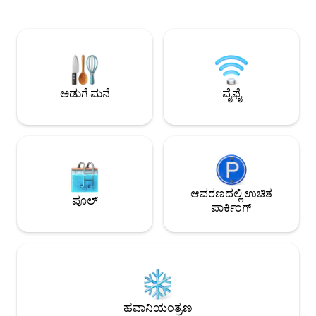
ಅನ್ನು ತೆರೆಯಿರಿ. ಅದ್ಭುತ ಸ್ಥಳೀಯ ಮರಗಳಿಂದ
ಮರೆಯಲಾಗದ ಸೂರ್ಯಾಸ್
ಆವೃತವಾದ ಉಪ್ಪು ನೀರಿನ ಕೊಳವನ್ನು ಹೊಂದಿರುವ
ಅಪಾರ್ಟ್‌ಮೆಂಟ್ ವೈಶಿ
ಸುಂದರವಾದ ಒಳಾಂಗಣಕ್ಕೆ ಅಡುಗೆಮನೆ ತೆರೆಯುತ್ತದೆ.
ಮತ್ತು ವಿಶಾಲವಾದ ಮ
ಈ ಮನೆ ಸ್ತಬ್ಧ ಮತ್ತು ಖಾಸಗಿಯಾಗಿದೆ. ಈ ದಿನಗಳಲ್ಲಿ
ಸಂಪೂರ್ಣವಾಗಿ ಸುಸಜ್ಜಿ
ಕಾರ್ಯನಿರತ ಸಾಯುಲಿತಾದಲ್ಲಿ ಹುಡುಕುವುದು
ವೈ-ಫೈ • ಉಚಿತ ಖಾಸಗಿ 
ಕಷ್ಟ!...ದಯವಿಟ್ಟು ಗಮನಿಸಿ: ಸುತ್ತಮುತ್ತಲಿನ
ಕ್ಲಬ್‌ಗೆ ಪ್ರವೇಶ • ಕುಟು
ಪ್ರದೇಶಗಳಲ್ಲಿ ನಿರ್ಮಾಣವಿದೆ
ಸ್ನೇಹಿತರ ಗುಂಪುಗಳಿಗೆ
ಅಡುಗೆ ಮನೆ
ವೈಫೈ
ಆವರಣದಲ್ಲಿ ಉಚಿತ
ಪೂಲ್
ಪಾರ್ಕಿಂಗ್
ಹವಾನಿಯಂತ್ರಣ