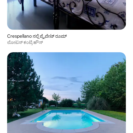
Crespellano ನಲ್ಲಿ ಪ್ರೈವೇಟ್ ರೂಮ್
ಲೋಟಸ್ ಕಂಟ್ರಿ ಹೌಸ್