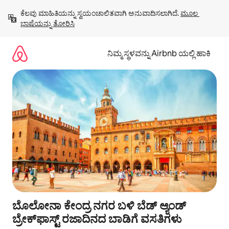
ವಿಷಯಕ್ಕೆ
ಕೆಲವು ಮಾಹಿತಿಯನ್ನು ಸ್ವಯಂಚಾಲಿತವಾಗಿ ಅನುವಾದಿಸಲಾಗಿದೆ. 
ಮೂಲ 
ಹೋಗಿ
ಭಾಷೆಯನ್ನು ತೋರಿಸಿ
ನಿಮ್ಮ ಸ್ಥಳವನ್ನು Airbnb ಯಲ್ಲಿ ಹಾಕಿ
ಬೊಲೋನಾ ಕೇಂದ್ರ ನಗರ ಬಳಿ ಬೆಡ್ ಆ್ಯಂಡ್
ಬ್ರೇಕ್‌ಫಾಸ್ಟ್‌ ರಜಾದಿನದ ಬಾಡಿಗೆ ವಸತಿಗಳು