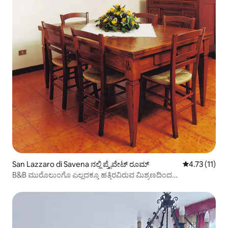
San Lazzaro di Savena ನಲ್ಲಿ ಪ್ರೈವೇಟ್ ರೂಮ್
5 ರಲ್ಲಿ 4.73 ಸ
4.73 (11)
B&B ಮುರೊಲುಂಗೊ ಎಲ್ಲದಕ್ಕೂ ಹತ್ತಿರವಿರುವ ಮಿಶ್ರಣದಿಂದ
ಹೊರಗುಳಿಯಿರಿ 2