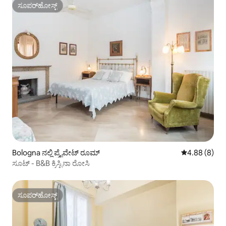
ಸೂಪರ್‌ಹೋಸ್ಟ್
ಸೂಪರ್‌ಹೋಸ್ಟ್
Bologna ನಲ್ಲಿ ಪ್ರೈವೇಟ್ ರೂಮ್
5 ರಲ್ಲಿ 4.88 ಸ
4.88 (8)
ಸೂಟ್ - B&B ಕ್ರಿಸ್ಟಿನಾ ರೋಸಿ
ಸೂಪರ್‌ಹೋಸ್ಟ್
ಸೂಪರ್‌ಹೋಸ್ಟ್