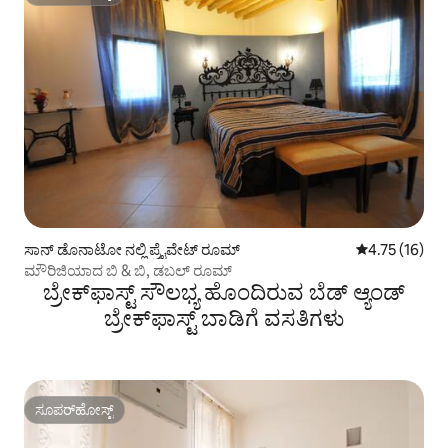
ಸೂಪರ್‌ಹೋಸ್ಟ್
ಸಾನ್ ಡೊನಾಟೋ ನಲ್ಲಿ ಪ್ರೈವೇಟ್ ರೂಮ್
5 ರಲ್ಲಿ 4.75 ಸರ
4.75 (16)
ಮೌರಿಜಿಯಾದ ಬಿ & ಬಿ, ಡಬಲ್ ರೂಮ್
ಬ್ರೇಕ್‌ಫಾಸ್ಟ್ ‌ಸೌಲಭ್ಯ ಹೊಂದಿರುವ ಬೆಡ್ ಆ್ಯಂಡ್
ಬ್ರೇಕ್‌ಫಾಸ್ಟ್‌ ಬಾಡಿಗೆ ವಸತಿಗಳು
ಸೂಪರ್‌ಹೋಸ್ಟ್
ಸೂಪರ್‌ಹೋಸ್ಟ್