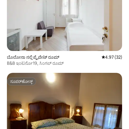
ಬೊಲೋನಾ ನಲ್ಲಿ ಪ್ರೈವೇಟ್ ರೂಮ್
5 ರಲ್ಲಿ 4.97 ಸರ
4.97 (32)
B&B ಇಂಟರ್ನೊ19, ಸಿಂಗಲ್ ರೂಮ್
ಸೂಪರ್‌ಹೋಸ್ಟ್
ಸೂಪರ್‌ಹೋಸ್ಟ್