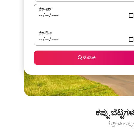
ಚೆಕ್-ಇನ್
ಚೆಕ್-ಔಟ್
ಹುಡುಕಿ
ಕಪ್ಪು ಬೆಟ್ಟ
ಗೆಸ್ಟ್‌ಗಳು ಒಪ್ಪ