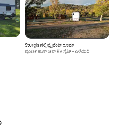
Sturgis ನಲ್ಲಿ ಪ್ರೈವೇಟ್ ರೂಮ್
ಪೂರ್ಣ ಹುಕ್ ಅಪ್ RV ಸೈಟ್ - ಎಳೆಯಿರಿ
ು