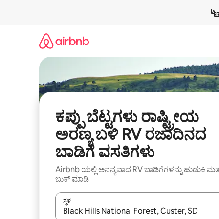
ವಿಷಯಕ್ಕೆ
ಹೋಗಿ
ಕಪ್ಪು ಬೆಟ್ಟಗಳು ರಾಷ್ಟ್ರೀಯ
ಅರಣ್ಯ ಬಳಿ RV ರಜಾದಿನದ
ಬಾಡಿಗೆ ವಸತಿಗಳು
Airbnb ಯಲ್ಲಿ ಅನನ್ಯವಾದ RV ಬಾಡಿಗೆಗಳನ್ನು ಹುಡುಕಿ ಮತ್
ಬುಕ್ ಮಾಡಿ
ಸ್ಥಳ
ಫಲಿತಾಂಶಗಳು ಲಭ್ಯವಿರುವಾಗ, ಅಪ್ ಮತ್ತು ಡೌನ್ ಬಾಣದ ಕೀಲಿಗಳೊ