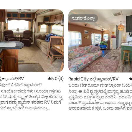
ಸೂಪರ್‌ಹೋಸ್ಟ್
ಸೂಪರ್‌ಹೋಸ್ಟ್
ಗ್, 58 ವಿಮರ್ಶೆಗಳು
ಲಿ ಕ್ಯಾಂಪರ್/RV
5 ರಲ್ಲಿ 5.0 ಸರಾಸರಿ ರೇಟಿಂಗ್, 4 ವಿಮರ್ಶೆಗಳು
5.0 (4)
Rapid City ನಲ್ಲಿ ಕ್ಯಾಂಪರ್/RV
5
ಫುಲ್ ಸೆರೆನಿಟಿ ಕ್ಯಾಂಪಿಂಗ್!
ಒಂದು ಬೆಡ್‌ರೂಮ್ ವುಡ್‌ಲ್ಯಾಂಡ್ ಓಯಸ
 ಸೂರ್ಯೋದಯಗಳು/ಸೂರ್ಯಾಸ್ತಗಳು
ನೀವು ಈ ವಿಶಿಷ್ಟ ಸ್ಥಳದಲ್ಲಿ ವಾಸ್ತವ್ಯ ಹೂಡಿ
ಟ್ ಮತ್ತು ಬ್ಲ್ಯಾಕ್ ಹಿಲ್ಸ್‌ನ ವೀಕ್ಷಣೆಗಳನ್ನು
ಪ್ರಕೃತಿಯ ಶಬ್ದಗಳನ್ನು ಆನಂದಿಸಿ. ದಂಪತಿ
ಳುವಾಗ ನಮ್ಮ ಕ್ಯಾಬಿನ್ ತರಹದ RV ನಿಮಗೆ
ಏಕಾಂಗಿ ಪ್ರಯಾಣಿಕರು ಅಥವಾ ಸಣ್ಣ ಫ್ಯಾಮ
 ಕ್ಯಾಂಪಿಂಗ್ ಅನುಭವವನ್ನು
ಆರಾಮದಾಯಕ ಸ್ಥಳ. ಒಂದು ಹಾಸಿಗೆ ಮತ
 ಬಫಲೋ ಚಿಪ್‌ನಿಂದ 4 ಮಿ ಮತ್ತು
ದೊಡ್ಡ ಸೋಫಾ. ನೋ ಬ್ಯಾಡ್ ಡೇಸ್
ನಿಂದ 8 ಮೈಲಿ ದೂರದಲ್ಲಿರುವಾಗ ನೀವು
ಕ್ಯಾಂಪ್‌ಗ್ರೌಂಡ್‌ನಲ್ಲಿ ಇದೆ. ಸ್ಟುರ್ಗಿಸ್‌ನಿಂದ
ಸ್ತವ್ಯವನ್ನು ಆನಂದಿಸುತ್ತೀರಿ.
ನಿಮಿಷಗಳು, ಡೆಡ್‌ವುಡ್‌ನಿಂದ 30 ನಿಮಿಷ
ತ್ಸಾಹಿಗಳು ಹೈಕಿಂಗ್, UTV
ರಾಪಿಡ್ ಸಿಟಿಯಿಂದ 15 ನಿಮಿಷಗಳು, ಕೀಸ್