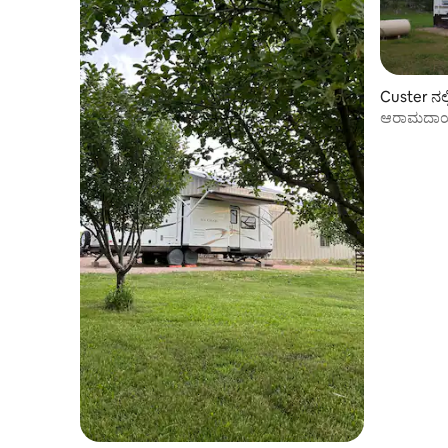
Custer ನಲ್
ಆರಾಮದಾಯಕ 