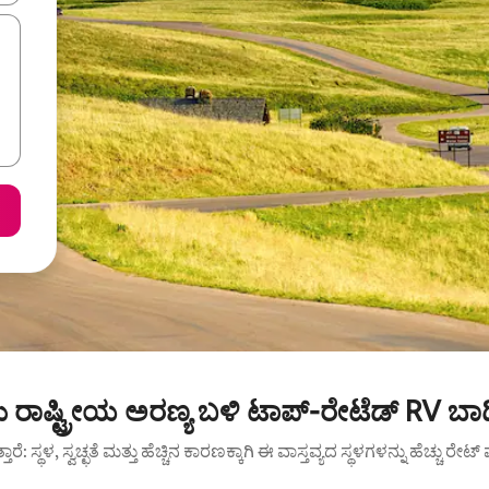
ಗಳು ರಾಷ್ಟ್ರೀಯ ಅರಣ್ಯ ಬಳಿ ಟಾಪ್-ರೇಟೆಡ್ RV ಬಾ
ುತ್ತಾರೆ: ಸ್ಥಳ, ಸ್ವಚ್ಛತೆ ಮತ್ತು ಹೆಚ್ಚಿನ ಕಾರಣಕ್ಕಾಗಿ ಈ ವಾಸ್ತವ್ಯದ ಸ್ಥಳಗಳನ್ನು ಹೆಚ್ಚು ರೇ