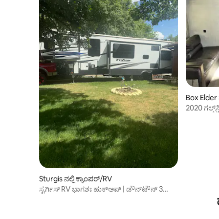
Box Elder ನ
2020 ಗಲ್ಫ್‌
Sturgis ನಲ್ಲಿ ಕ್ಯಾಂಪರ್/RV
ಸ್ಟರ್ಗಿಸ್ RV ಭಾಗಶಃ ಹುಕ್‌ಅಪ್ | ಡೌನ್‌ಟೌನ್ 3
ಬ್ಲಾಕ್‌ಗಳ ದೂರದಲ್ಲಿದೆ