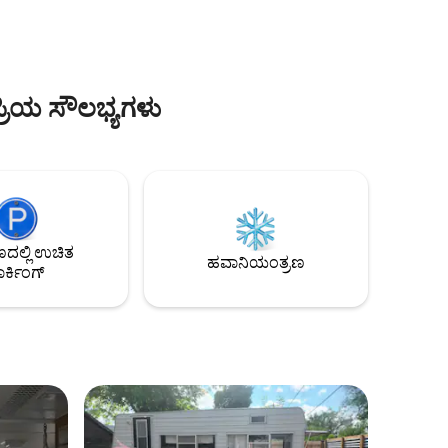
ಪೂರ್ಣ ಗಾತ್ರದ ಬಂಕ್‌ಗಳು. ಜೊತೆಗೆ ಸೋಫಾ ಮತ್ತು
ು, ಹಿಲ್
ಟೇಬಲ್ ಹಾಸಿಗೆಗೆ ಮಡಚುತ್ತವೆ. ಶವರ್/ಟಬ್ ಬಿಸಿ
ಟೋಲಾ
ನೀರಿನೊಂದಿಗೆ ಒಳಾಂಗಣ ಬಾತ್‌ರೂಮ್. ಹೊರಾಂಗಣ
ಹಿಲ್ಸ್ ನೀಡುವ
ಅಡುಗೆಮನೆಯು ಉತ್ತಮ ಸೇರ್ಪಡೆಯಾಗಿದೆ.
ತವಾಗಿದೆ.
ಇಳಿಜಾರಿನೊಂದಿಗೆ ಸಣ್ಣ ಜಲ್ಲಿ ಡ್ರೈವ್‌ವೇ.
 ಬಾಡಿಗೆಗಳು
ಪ್ರಿಯ ಸೌಲಭ್ಯಗಳು
ಲ್ಲಿ ಉಚಿತ
ಹವಾನಿಯಂತ್ರಣ
ರ್ಕಿಂಗ್