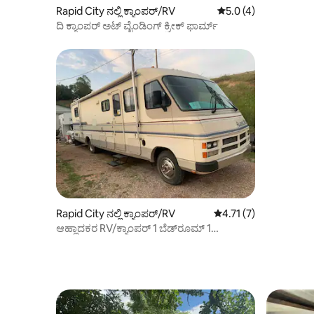
Rapid City ನಲ್ಲಿ ಕ್ಯಾಂಪರ್/RV
5 ರಲ್ಲಿ 5.0 ಸರಾಸರಿ ರೇಟ
5.0 (4)
ದಿ ಕ್ಯಾಂಪರ್ ಅಟ್ ವೈಂಡಿಂಗ್ ಕ್ರೀಕ್ ಫಾರ್ಮ್
Rapid City ನಲ್ಲಿ ಕ್ಯಾಂಪರ್/RV
5 ರಲ್ಲಿ 4.71 ಸರಾಸರಿ ರೇಟ
4.71 (7)
ಆಹ್ಲಾದಕರ RV/ಕ್ಯಾಂಪರ್ 1 ಬೆಡ್‌ರೂಮ್ 1
ಬಾತ್‌ರೂಮ್