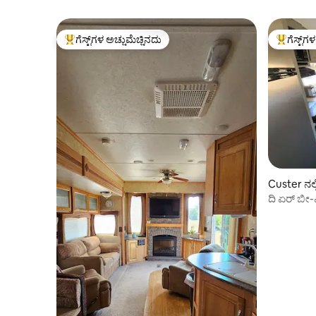
ಗೆಸ್ಟ್‌ಗಳ ಅಚ್ಚುಮೆಚ್ಚಿನದು
ಗೆಸ್ಟ್‌ಗ
ಗೆಸ್ಟ್‌ಗಳಿಗೆ ಅತಿ ಹೆಚ್ಚು ಅಚ್ಚುಮೆಚ್ಚಿನದು
ಗೆಸ್ಟ್‌ಗಳಿಗ
Custer ನಲ್
ದಿ ಏರ್ ಬೀ-
ಹಿಲ್ಸ್