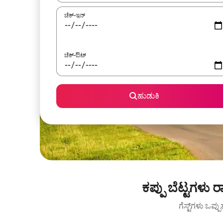
ಚೆಕ್-ಇನ್
ಚೆಕ್-ಔಟ್
ಹುಡುಕಿ
ಕಪ್ಪು ಬೆಟ್ಟಗಳು
ಗೆಸ್ಟ್‌ಗಳು ಒಪ್ಪ