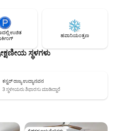
ೇಲ್‌ಗಳಿಗೆ
ನಾವು ಮನೆಯ ಸುತ್ತಲೂ ಸೌರ ದೀಪಗಳನ್ನು
್ಕಿಸದೆ
ಹೊಂದಿದ್ದೇವೆ, ಆದರೆ ಫ್ಲ್ಯಾಶ್‌ಲೈಟ್ ಇಲ್ಲದೆ ಅದು
ತದೆ!
ಕತ್ತಲೆಯಾಗಿರಬಹುದು. ನಾವು ಕಾಡಿನಲ್ಲಿದ್ದೇವೆ ಮತ್ತು
ುಗಳ
ದೋಷಗಳು, ಹಾರುವ ಕೀಟಗಳು ಮತ್ತು ಸಣ್ಣ
ಅಥವಾ
ಕ್ರಿಟ್ಟರ್‌ಗಳಿವೆ ಎಂಬುದನ್ನು ದಯವಿಟ್ಟು ನೆನಪಿನಲ್ಲಿಡಿ.
ಟೆ.
ಲ್ಲಿ ಉಚಿತ
ಅವರನ್ನು ಮನೆಯಿಂದ ಹೊರಗಿಡಲು ನಾವು ತುಂಬಾ
ಹವಾನಿಯಂತ್ರಣ
ರ್ಕಿಂಗ್
ಶ್ರಮಿಸುತ್ತೇವೆ!
ರೇಕ್ಷಣೀಯ ಸ್ಥಳಗಳು
ಕಸ್ಟರ್ ರಾಜ್ಯ ಉದ್ಯಾನವನ
3 ಸ್ಥಳೀಯರು ಶಿಫಾರಸು ಮಾಡಿದ್ದಾರೆ
ಗೆಸ್ಟ್‌ಗಳ ಅಚ್ಚುಮೆಚ್ಚಿನದು