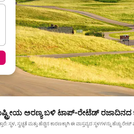
 ರಾಷ್ಟ್ರೀಯ ಅರಣ್ಯ ಬಳಿ ಟಾಪ್-ರೇಟೆಡ್ ರಜಾದಿನದ
ುತ್ತಾರೆ: ಸ್ಥಳ, ಸ್ವಚ್ಛತೆ ಮತ್ತು ಹೆಚ್ಚಿನ ಕಾರಣಕ್ಕಾಗಿ ಈ ವಾಸ್ತವ್ಯದ ಸ್ಥಳಗಳನ್ನು ಹೆಚ್ಚು ರೇ