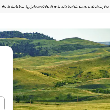
ಕೆಲವು ಮಾಹಿತಿಯನ್ನು ಸ್ವಯಂಚಾಲಿತವಾಗಿ ಅನುವಾದಿಸಲಾಗಿದೆ. 
ಮೂಲ ಭಾಷೆಯನ್ನು ತೋರ
ಂದಿಗೆ ನ್ಯಾವಿಗೇಟ್ ಮಾಡಿ ಅಥವಾ ಸ್ಪರ್ಶ ಅಥವಾ ಸ್ವೈಪ್ ಗೆಸ್ಚರ್‌ಗಳ ಮೂಲಕ ಅನ್ವೇಷಿಸಿ.