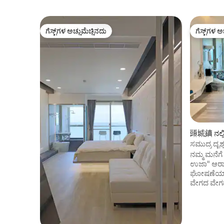
ಗೆಸ್ಟ್‌ಗಳ ಅಚ್ಚುಮೆಚ್ಚಿನದು
ಗೆಸ್ಟ್‌ಗಳ ಅ
ಗೆಸ್ಟ್‌ಗಳ ಅಚ್ಚುಮೆಚ್ಚಿನದು
ಗೆಸ್ಟ್‌ಗಳ ಅ
頭城鎮 ನಲ್ಲ
ಸಮುದ್ರ ದೃಶ
ತಕ್ಷಣ ಸಮುದ
ನಮ್ಮ ಮನೆಗೆ
ದ್ವೀಪದಲ್ಲ
ಉಜಾ" ಆರಾಮ ಮತ್ತು ಪ್ರೋತ್ಸಾಹದ
ಘೋಷಣೆಯಾಗಿದ
ವೇಗದ ವೇಗದಲ
ತೀವ್ರವಾದ ಹ
ದೇಹ ಮತ್ತು
ವಿಶ್ರಾಂತಿಯನ
ನೋಡಿ! - ಅ