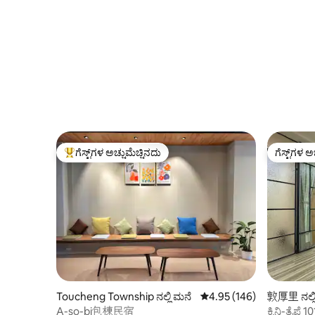
ಬಾರ್ಬೆಕ್ಯೂ/ಹಾಟ್ ಪಾಟ್ | ದಿನಕ್ಕೆ ಒಂದು ಗುಂಪು
ಮನೆಯಿಂದ 
ಅತಿಥಿಗಳು ಮಾತ್ರ
ಗೆಸ್ಟ್‌ಗಳ ಅಚ್ಚುಮೆಚ್ಚಿನದು
ಗೆಸ್ಟ್‌ಗಳ ಅ
ಗೆಸ್ಟ್‌ಗಳಿಗೆ ಅತಿ ಹೆಚ್ಚು ಅಚ್ಚುಮೆಚ್ಚಿನದು
ಗೆಸ್ಟ್‌ಗಳ ಅ
Toucheng Township ನಲ್ಲಿ ಮನೆ
5 ರಲ್ಲಿ 4.95 ಸರಾಸರಿ ರೇಟಿಂಗ
4.95 (146)
敦厚里 ನಲ್ಲಿ
A-so-bi包棟民宿
ಕ್ಸಿನಿ-ತೈಪ