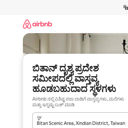
ವಿಷಯಕ್ಕೆ
ಹೋಗಿ
ಬಿತಾನ್ ದೃಶ್ಯ ಪ್ರದೇಶ
ಸಮೀಪದಲ್ಲಿ ವಾಸ್ತವ್ಯ
ಹೂಡಬಹುದಾದ ಸ್ಥಳಗಳು
Airbnb ನಲ್ಲಿ ವಿಶಿಷ್ಟ ರಜಾ ಬಾಡಿಗೆ ವಾಸ್ತವ್ಯಗಳು, ಮನೆಗಳು
ಮತ್ತು ಇನ್ನಷ್ಟು ಬುಕ್ ಮಾಡಿ
ಸ್ಥಳ
ಫಲಿತಾಂಶಗಳು ಲಭ್ಯವಿರುವಾಗ, ಅಪ್ ಮತ್ತು ಡೌನ್ ಬಾಣದ ಕೀಲಿಗಳೊ