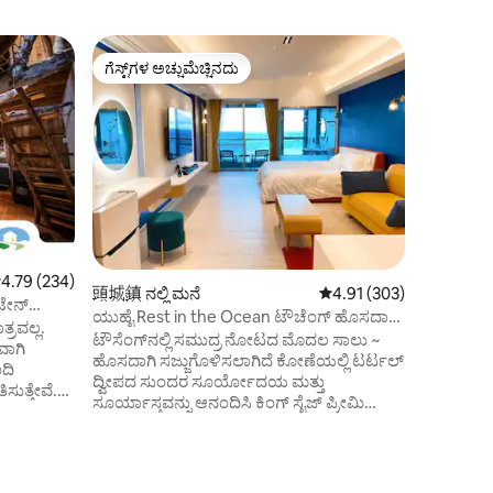
Toucheng 
ಗೆಸ್ಟ್‌ಗಳ ಅಚ್ಚುಮೆಚ್ಚಿನದು
ಸೂಪರ್‌ಹೋ
ಗೆಸ್ಟ್‌ಗಳ ಅಚ್ಚುಮೆಚ್ಚಿನದು
ಸೂಪರ್‌ಹೋ
ಕಾಂಡೋ
ಟೌಚೆಂಗ್ ನ
ನಿಮ್ಮ ಹಾಸ
ಪೂಲ್‌ನಿಂ
ನೋಟಗಳನ್ನ
ಆರಾಮದಾಯಕ ಬ
ಸೂರ್ಯನು 
ಮತ್ತು ಆಮೆ
ಮಾಲೀಕರು ವ
ತುಂಬಲು ಇದ
ಅನೇಕ ವರ್ಷಗ
 ರಲ್ಲಿ 4.79 ಸರಾಸರಿ ರೇಟಿಂಗ್, 234 ವಿಮರ್ಶೆಗಳು
4.79 (234)
頭城鎮 ನಲ್ಲಿ ಮನೆ
5 ರಲ್ಲಿ 4.91 ಸರಾಸರಿ ರೇಟಿಂ
4.91 (303)
ಅಲಂಕಾರ ವಿನ
ಟೇನ್
ವಿನ್ಯಾಸ ಪ್
ಯುಹೈ Rest in the Ocean ಟೌಚೆಂಗ್ ಹೊಸದಾಗಿ
 ಪ್ಯಾಟಿಯೋ
ತ್ರವಲ್ಲ.
ಆರಾಮದಾಯಕ
ನವೀಕರಿಸಿದ ಸಮುದ್ರ ದೃಶ್ಯದ ಮೊದಲ ಸಾಲು ~
ಟೌಸೆಂಗ್‌ನಲ್ಲಿ ಸಮುದ್ರ ನೋಟದ ಮೊದಲ ಸಾಲು ~
ವಾಗಿ
ವಾತಾವರಣವನ
ವಿಲಕ್ಷಣ ರಜಾದಿನದ ಮನೆ/ಮನ್ಶಾನ್ ವಾಂಗ್ಹೈ ಕಾಫಿ
ಹೊಸದಾಗಿ ಸಜ್ಜುಗೊಳಿಸಲಾಗಿದೆ ಕೋಣೆಯಲ್ಲಿ ಟರ್ಟಲ್
ದಿ
ಈ ಸ್ಥಳವು ಧ
ಗ್ರಹ್‌ಗೆ ಹತ್ತಿರ
ದ್ವೀಪದ ಸುಂದರ ಸೂರ್ಯೋದಯ ಮತ್ತು
ಸುತ್ತೇವೆ.
ಉತ್ತಮ ಸ್ಥಳವಾಗಿದೆ. ಈ ಸ್ಥ
ಸೂರ್ಯಾಸ್ತವನ್ನು ಆನಂದಿಸಿ ಕಿಂಗ್ ಸೈಜ್ ಪ್ರೀಮಿಯಂ
್ನು
ಸ್ಟ್ರೀಟ್‌ಗೆ ಹ
ಕಸ್ಟಮ್ ಬೆಡ್ ಸೆಟ್ ಸೀ ವ್ಯೂ ಬಾತ್‌ಟಬ್ (ಎಲ್ಲ
ೆ, ಹತ್ತಿ
ಮ್ಯೂಸಿಯಂ,
ಬದಿಗಳಲ್ಲಿ ಪರದೆಗಳನ್ನು ಕೆಳಕ್ಕೆ ಎಳೆಯಬಹುದು)
 ಮಂಜಿನಂತಹ
ಸೀಸೈಡ್ ಫಾರ
TOTO ವಾಶ್‌ಲೆಟ್, ಎಲ್ಲಾ ಕೊಠಡಿಗಳಲ್ಲಿ
ುದು ಮತ್ತು
ಸ್ಪಾಟ್‌ನ 
ಹವಾನಿಯಂತ್ರಣ ವಿಶೇಷ ವ್ಯಾನಿಟಿ ಟೇಬಲ್,