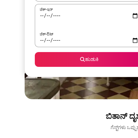
ಚೆಕ್-ಇನ್
ಚೆಕ್-ಔಟ್
ಹುಡುಕಿ
ಬಿತಾನ್ ದೃ
ಗೆಸ್ಟ್‌ಗಳು ಒಪ್ಪ