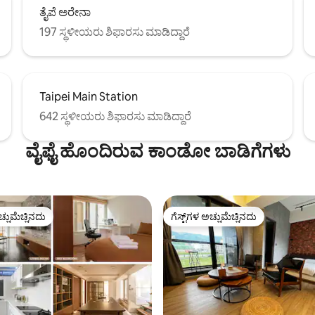
ತೈಪೆ ಅರೇನಾ
197 ಸ್ಥಳೀಯರು ಶಿಫಾರಸು ಮಾಡಿದ್ದಾರೆ
Taipei Main Station
642 ಸ್ಥಳೀಯರು ಶಿಫಾರಸು ಮಾಡಿದ್ದಾರೆ
ವೈಫೈ ಹೊಂದಿರುವ ಕಾಂಡೋ ಬಾಡಿಗೆಗಳು
ಚ್ಚುಮೆಚ್ಚಿನದು
ಗೆಸ್ಟ್‌ಗಳ ಅಚ್ಚುಮೆಚ್ಚಿನದು
ಚ್ಚುಮೆಚ್ಚಿನದು
ಗೆಸ್ಟ್‌ಗಳ ಅಚ್ಚುಮೆಚ್ಚಿನದು