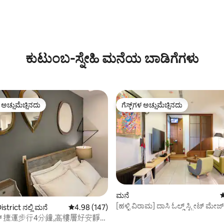
್, 124 ವಿಮರ್ಶೆಗಳು
ಕುಟುಂಬ-ಸ್ನೇಹಿ ಮನೆಯ ಬಾಡಿಗೆಗಳು
ಳ ಅಚ್ಚುಮೆಚ್ಚಿನದು
ಗೆಸ್ಟ್‌ಗಳ ಅಚ್ಚುಮೆಚ್ಚಿನದು
ೆ ಅತಿ ಹೆಚ್ಚು ಅಚ್ಚುಮೆಚ್ಚಿನದು
ಗೆಸ್ಟ್‌ಗಳ ಅಚ್ಚುಮೆಚ್ಚಿನದು
ಮನೆ
5
[ಹಳ್ಳಿ ವಿರಾಮ] ದಾಸಿ ಓಲ್ಡ್ ಸ್ಟ್ರೀಟ್ ಮೇಜ
್, 349 ವಿಮರ್ಶೆಗಳು
trict ನಲ್ಲಿ ಮನೆ
5 ರಲ್ಲಿ 4.98 ಸರಾಸರಿ ರೇಟಿಂಗ್, 147 ವಿಮರ್ಶೆಗಳು
4.98 (147)
14 ಜನರಿಗೆ ಇಡೀ ಮನೆ/ಅಡುಗೆಮನೆಯಲ್ಲಿ
ಿಮೆನ್ 捷運步行4分鐘,高樓層好安靜-