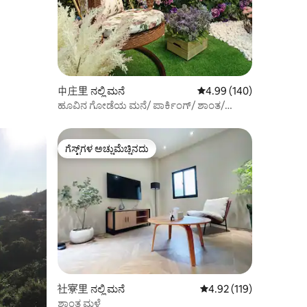
ಓಲ್ಡ್
中庄里 ನಲ್ಲಿ ಮನೆ
5 ರಲ್ಲಿ 4.99 ಸರಾಸರಿ ರೇಟಿಂ
4.99 (140)
ಹೂವಿನ ಗೋಡೆಯ ಮನೆ/ ಪಾರ್ಕಿಂಗ್/ ಶಾಂತ/
ಸುರಂಗಮಾರ್ಗ 6 ನಿಮಿಷ
ಗೆಸ್ಟ್‌ಗಳ ಅಚ್ಚುಮೆಚ್ಚಿನದು
ಗೆಸ್ಟ್‌ಗಳ ಅಚ್ಚುಮೆಚ್ಚಿನದು
社寮里 ನಲ್ಲಿ ಮನೆ
5 ರಲ್ಲಿ 4.92 ಸರಾಸರಿ ರೇಟಿಂ
4.92 (119)
ಶಾಂತ ಮಳೆ