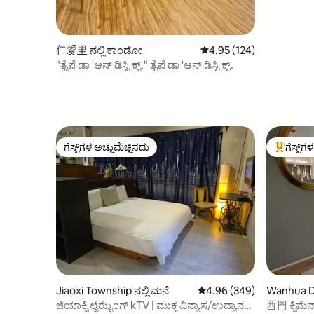
仁愛里 ನಲ್ಲಿ ಕಾಂಡೋ
5 ರಲ್ಲಿ 4.95 ಸರಾಸರಿ ರೇಟಿಂಗ
4.95 (124)
"ತೈಪೆ ಡಾ 'ಆನ್ ಡಿಸ್ಟ್ರಿಕ್ಟ್." ತೈಪೆ ಡಾ 'ಆನ್ ಡಿಸ್ಟ್ರಿಕ್ಟ್.
ಗೆಸ್ಟ್‌ಗಳ ಅಚ್ಚುಮೆಚ್ಚಿನದು
ಗೆಸ್ಟ್‌ಗ
ಗೆಸ್ಟ್‌ಗಳ ಅಚ್ಚುಮೆಚ್ಚಿನದು
ಗೆಸ್ಟ್‌ಗಳಿಗ
Jiaoxi Township ನಲ್ಲಿ ಮನೆ
5 ರಲ್ಲಿ 4.96 ಸರಾಸರಿ ರೇಟಿಂಗ
4.96 (349)
Wanhua Dis
ಜಿಯಾಕ್ಸಿ ಲೈಝೈಂಗ್ kTV | ಮುಕ್ತ ವಿನ್ಯಾಸ/ಉದ್ಯಾನ
西門 ಕ್ಸ