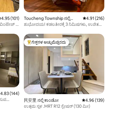
 ರಲ್ಲಿ 4.95 ಸರಾಸರಿ ರೇಟಿಂಗ್, 101 ವಿಮರ್ಶೆಗಳು
4.95 (101)
Toucheng Township ನಲ್ಲಿ
5 ರಲ್ಲಿ 4.91 ಸರಾಸರಿ ರೇಟಿಂ
4.91 (216)
ಕಾಂಡೋ
 ವಿಂಟೇಜ್ 2
ಶುಭೋದಯ! ಕಡಲತೀರಕ್ಕೆ 3 ನಿಮಿಷಗಳು, ಉಚಿತ
ಪಾರ್ಕಿಂಗ್/ವೈಫೈ.
ಗೆಸ್ಟ್‌ಗಳ ಅಚ್ಚುಮೆಚ್ಚಿನದು
ಗೆಸ್ಟ್‌ಗಳಿಗೆ ಅತಿ ಹೆಚ್ಚು ಅಚ್ಚುಮೆಚ್ಚಿನದು
 ರಲ್ಲಿ 4.83 ಸರಾಸರಿ ರೇಟಿಂಗ್, 144 ವಿಮರ್ಶೆಗಳು
4.83 (144)
ಿಸುವ
民安里 ನಲ್ಲಿ ಕಾಂಡೋ
5 ರಲ್ಲಿ 4.96 ಸರಾಸರಿ ರೇಟಿಂ
4.96 (139)
ಉತ್ತಮ ಸ್ಥಳ .MRT R12 ಸ್ಟೇಷನ್ (130 ಮೀ)