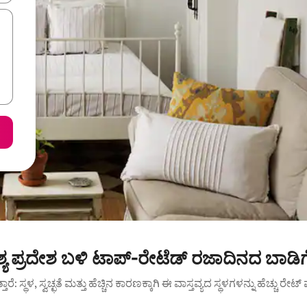
ಶ್ಯ ಪ್ರದೇಶ ಬಳಿ ಟಾಪ್-ರೇಟೆಡ್ ರಜಾದಿನದ ಬಾಡಿ
ುತ್ತಾರೆ: ಸ್ಥಳ, ಸ್ವಚ್ಛತೆ ಮತ್ತು ಹೆಚ್ಚಿನ ಕಾರಣಕ್ಕಾಗಿ ಈ ವಾಸ್ತವ್ಯದ ಸ್ಥಳಗಳನ್ನು ಹೆಚ್ಚು ರೇ