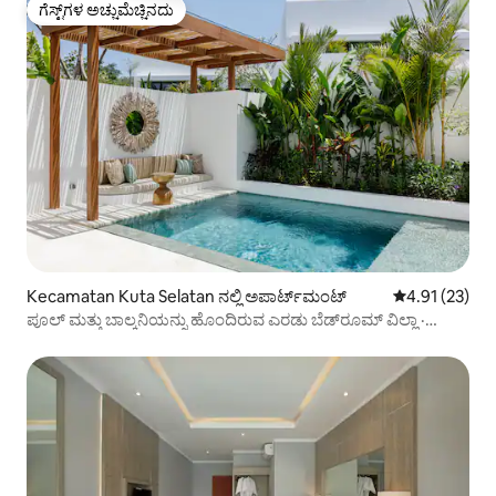
ಗೆಸ್ಟ್‌ಗಳ ಅಚ್ಚುಮೆಚ್ಚಿನದು
ಗೆಸ್ಟ್‌ಗಳ ಅಚ್ಚುಮೆಚ್ಚಿನದು
Kecamatan Kuta Selatan ನಲ್ಲಿ ಅಪಾರ್ಟ್‌ಮಂಟ್
5 ರಲ್ಲಿ 4.91 ಸರ
4.91 (23)
ಪೂಲ್ ಮತ್ತು ಬಾಲ್ಕನಿಯನ್ನು ಹೊಂದಿರುವ ಎರಡು ಬೆಡ್‌ರೂಮ್ ವಿಲ್ಲಾ ·
ಉಲುವಾಟು