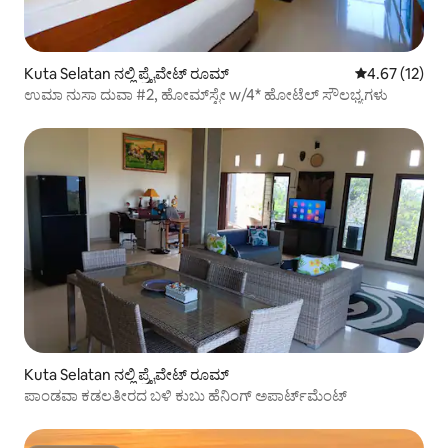
Kuta Selatan ನಲ್ಲಿ ಪ್ರೈವೇಟ್ ರೂಮ್
5 ರಲ್ಲಿ 4.67 ಸರ
4.67 (12)
ಉಮಾ ನುಸಾ ದುವಾ #2, ಹೋಮ್‌ಸ್ಟೇ w/4* ಹೋಟೆಲ್ ಸೌಲಭ್ಯಗಳು
Kuta Selatan ನಲ್ಲಿ ಪ್ರೈವೇಟ್ ರೂಮ್
ಪಾಂಡವಾ ಕಡಲತೀರದ ಬಳಿ ಕುಬು ಹೆನಿಂಗ್ ಅಪಾರ್ಟ್‌ಮೆಂಟ್