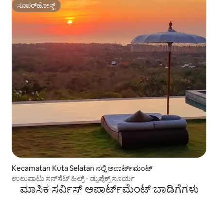
ಸೂಪರ್‌ಹೋಸ್ಟ್
ಸೂಪರ್‌ಹೋಸ್ಟ್
Kecamatan Kuta Selatan ನಲ್ಲಿ ಅಪಾರ್ಟ್‌ಮಂಟ್
ಉಲುವಾಟು ಸನ್‌ಸೆಟ್ ಹಿಲ್ಸ್ - ಡ್ಯುಪ್ಲೆಕ್ಸ್ ಸೂರ್ಯ
ಮಾಸಿಕ ಸರ್ವಿಸ್ ಅಪಾರ್ಟ್‌ಮೆಂಟ್ ಬಾಡಿಗೆಗಳು