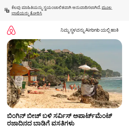
ವಿಷಯಕ್ಕೆ
ಕೆಲವು ಮಾಹಿತಿಯನ್ನು ಸ್ವಯಂಚಾಲಿತವಾಗಿ ಅನುವಾದಿಸಲಾಗಿದೆ. 
ಮೂಲ 
ಹೋಗಿ
ಭಾಷೆಯನ್ನು ತೋರಿಸಿ
ನಿಮ್ಮ ಸ್ಥಳವನ್ನು Airbnb ಯಲ್ಲಿ ಹಾಕಿ
ಬಿಂಗಿನ್ ಬೀಚ್ ಬಳಿ ಸರ್ವಿಸ್ ಅಪಾರ್ಟ್‌ಮೆಂಟ್
ರಜಾದಿನದ ಬಾಡಿಗೆ ವಸತಿಗಳು