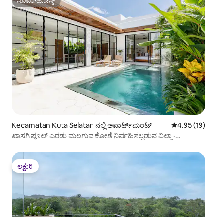
ಸೂಪರ್‌ಹೋಸ್ಟ್
ಸೂಪರ್‌ಹೋಸ್ಟ್
Kecamatan Kuta Selatan ನಲ್ಲಿ ಅಪಾರ್ಟ್‌ಮಂಟ್
5 ರಲ್ಲಿ 4.95 ಸರ
4.95 (19)
ಖಾಸಗಿ ಪೂಲ್ ಎರಡು ಮಲಗುವ ಕೋಣೆ ನಿರ್ವಹಿಸಲ್ಪಡುವ ವಿಲ್ಲಾ ·
ಉಲುವಾಟು
ಲಕ್ಷುರಿ
ಲಕ್ಷುರಿ