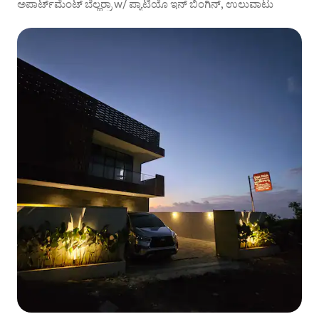
ಅಪಾರ್ಟ್‌ಮೆಂಟ್ ಬೆಲ್ಹರ್ರಾ w/ ಪ್ಯಾಟಿಯೊ ಇನ್ ಬಿಂಗಿನ್, ಉಲುವಾಟು