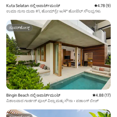
Kuta Selatan ನಲ್ಲಿ ಅಪಾರ್ಟ್‌ಮಂಟ್
5 ರಲ್ಲಿ 4.78 ಸ
4.78 (9)
ಉಮಾ ನುಸಾ ದುವಾ #1, ಹೋಮ್‌ಸ್ಟೇ w/4* ಹೋಟೆಲ್ ಸೌಲಭ್ಯಗಳು
ಸೂಪರ್‌ಹೋಸ್ಟ್
ಸೂಪರ್‌ಹೋಸ್ಟ್
Bingin Beach ನಲ್ಲಿ ಅಪಾರ್ಟ್‌ಮಂಟ್
5 ರಲ್ಲಿ 4.88 ಸರ
4.88 (17)
ವಿಶಾಲವಾದ ಗಾರ್ಡನ್ ಪೂಲ್ ವಿಲ್ಲಾ ಮತ್ತು ಸೌನಾ • ಪಡಾಂಗ್ ಬೀಚ್