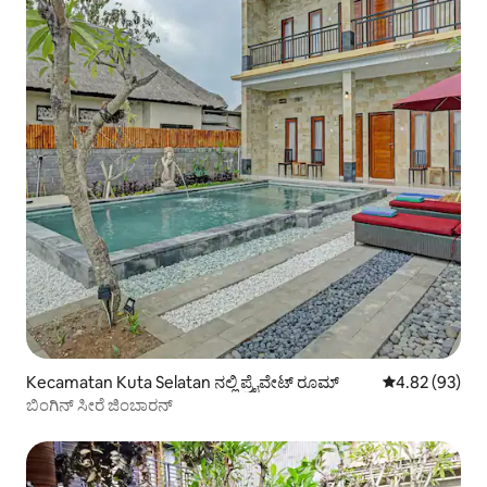
Kecamatan Kuta Selatan ನಲ್ಲಿ ಪ್ರೈವೇಟ್ ರೂಮ್
5 ರಲ್ಲಿ 4.82 ಸರ
4.82 (93)
ಬಿಂಗಿನ್ ಸೀರೆ ಜಿಂಬಾರನ್