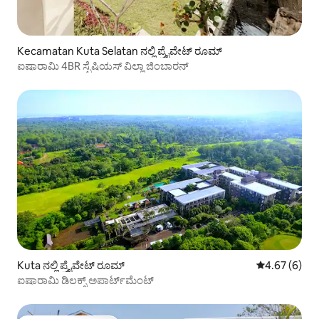
Kecamatan Kuta Selatan ನಲ್ಲಿ ಪ್ರೈವೇಟ್ ರೂಮ್
ಐಷಾರಾಮಿ 4BR ಸ್ಪೆಷಿಯಸ್ ವಿಲ್ಲಾ ಜಿಂಬಾರನ್
Kuta ನಲ್ಲಿ ಪ್ರೈವೇಟ್ ರೂಮ್
5 ರಲ್ಲಿ 4.67 ಸ
4.67 (6)
ಐಷಾರಾಮಿ ಡಿಲಕ್ಸ್ ಅಪಾರ್ಟ್‌ಮೆಂಟ್