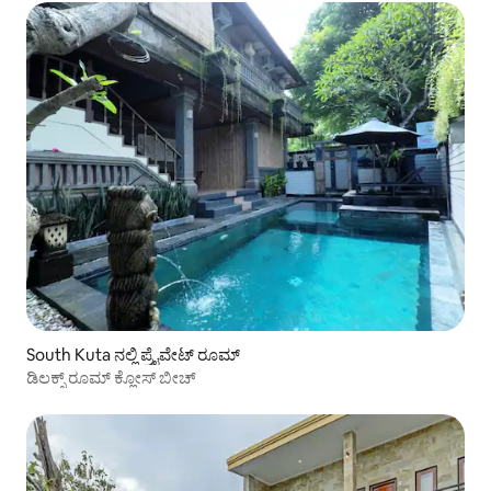
South Kuta ನಲ್ಲಿ ಪ್ರೈವೇಟ್ ರೂಮ್
ಡಿಲಕ್ಸ್ ರೂಮ್ ಕ್ಲೋಸ್ ಬೀಚ್