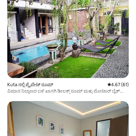
Kuta ನಲ್ಲಿ ಪ್ರೈವೇಟ್ ರೂಮ್
5 ರಲ್ಲಿ 4.67 ಸರ
4.67 (61)
ವಿಮಾನ ನಿಲ್ದಾಣದ ಬಳಿ ಖಾಸಗಿ ಡೀಲಕ್ಸ್ ರೂಮ್ ಮತ್ತು ಮೋಟಾರ್ ಬೈಕ್
ಬಾಡಿಗೆ