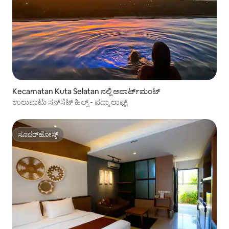
Kecamatan Kuta Selatan ನಲ್ಲಿ ಅಪಾರ್ಟ್‌ಮಂಟ್
ಉಲುವಾಟು ಸನ್‌ಸೆಟ್ ಹಿಲ್ಸ್ - ಪದ್ಮಾ ಲಾಫ್ಟ್
ಸೂಪರ್‌ಹೋಸ್ಟ್
ಸೂಪರ್‌ಹೋಸ್ಟ್