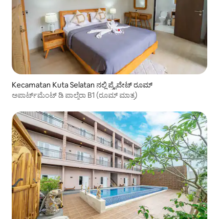
Kecamatan Kuta Selatan ನಲ್ಲಿ ಪ್ರೈವೇಟ್ ರೂಮ್
ಅಪಾರ್ಟ್‌ಮೆಂಟ್ ಡಿ ಪಾಲ್ಮೆರಾ B1 (ರೂಮ್ ಮಾತ್ರ)