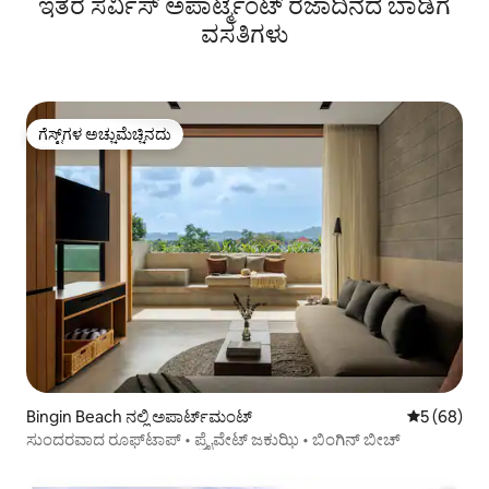
ಇತರ ಸರ್ವಿಸ್ ಅಪಾರ್ಟ್ಮೆಂಟ್ ರಜಾದಿನದ ಬಾಡಿಗೆ
ವಸತಿಗಳು
ಗೆಸ್ಟ್‌ಗಳ ಅಚ್ಚುಮೆಚ್ಚಿನದು
ಗೆಸ್ಟ್‌ಗಳ ಅಚ್ಚುಮೆಚ್ಚಿನದು
Bingin Beach ನಲ್ಲಿ ಅಪಾರ್ಟ್‌ಮಂಟ್
5 ರಲ್ಲಿ 5 ಸರ
5 (68)
ಸುಂದರವಾದ ರೂಫ್‌ಟಾಪ್ • ಪ್ರೈವೇಟ್ ಜಕುಝಿ • ಬಿಂಗಿನ್ ಬೀಚ್