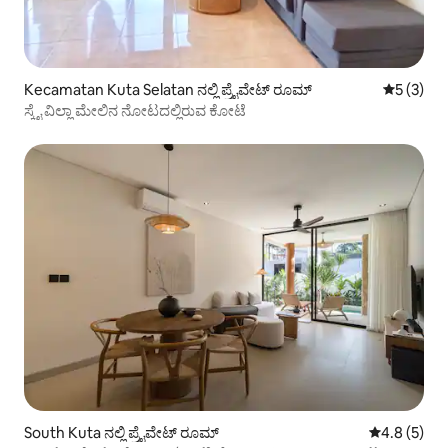
Kecamatan Kuta Selatan ನಲ್ಲಿ ಪ್ರೈವೇಟ್ ರೂಮ್
5 ರಲ್ಲಿ 5 
5 (3)
ಸ್ಕೈ ವಿಲ್ಲಾ ಮೇಲಿನ ನೋಟದಲ್ಲಿರುವ ಕೋಟೆ
South Kuta ನಲ್ಲಿ ಪ್ರೈವೇಟ್ ರೂಮ್
5 ರಲ್ಲಿ 4.8 ಸ
4.8 (5)