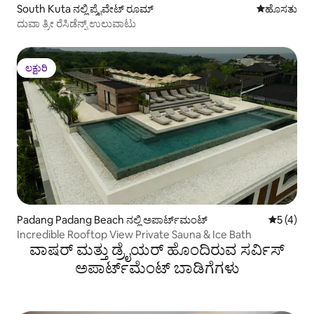
South Kuta ನಲ್ಲಿ ಪ್ರೈವೇಟ್ ರೂಮ್
ವಾಸ್ತವ್ಯ ಹೂ
ಹೊಸತು
ದುವಾ ತ್ರೀ ರೆಸಿಡೆನ್ಸ್ ಉಲುವಾಟು
ಲಕ್ಷುರಿ
ಲಕ್ಷುರಿ
Padang Padang Beach ನಲ್ಲಿ ಅಪಾರ್ಟ್‌ಮಂಟ್
5 ರಲ್ಲಿ 5 
5 (4)
Incredible Rooftop View Private Sauna & Ice Bath
ವಾಷರ್ ಮತ್ತು ಡ್ರೈಯರ್ ಹೊಂದಿರುವ ಸರ್ವಿಸ್
ಅಪಾರ್ಟ್‌ಮೆಂಟ್ ಬಾಡಿಗೆಗಳು