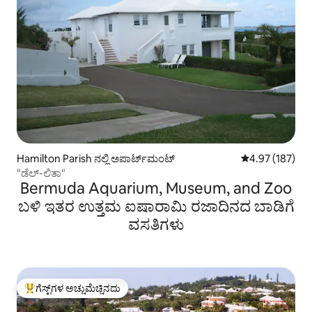
Hamilton Parish ನಲ್ಲಿ ಅಪಾರ್ಟ್‌ಮಂಟ್
5 ರಲ್ಲಿ 4.97 ಸರಾ
4.97 (187)
"ಡೆಲ್-ಲಿತಾ"
Bermuda Aquarium, Museum, and Zoo
ಬಳಿ ಇತರ ಉತ್ತಮ ಐಷಾರಾಮಿ ರಜಾದಿನದ ಬಾಡಿಗೆ
ವಸತಿಗಳು
ಗೆಸ್ಟ್‌ಗಳ ಅಚ್ಚುಮೆಚ್ಚಿನದು
ಗೆಸ್ಟ್‌ಗಳಿಗೆ ಅತಿ ಹೆಚ್ಚು ಅಚ್ಚುಮೆಚ್ಚಿನದು