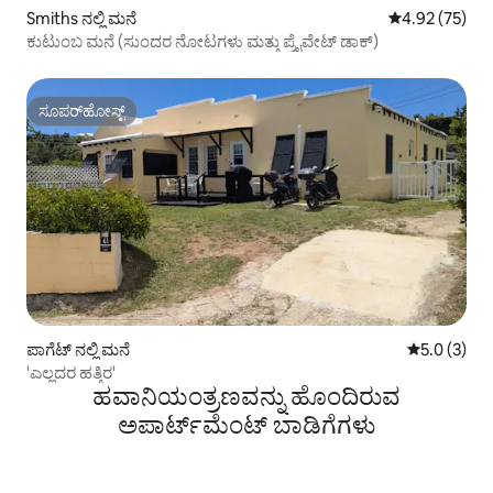
Smiths ನಲ್ಲಿ ಮನೆ
5 ರಲ್ಲಿ 4.92 ಸರ
4.92 (75)
ಕುಟುಂಬ ಮನೆ (ಸುಂದರ ನೋಟಗಳು ಮತ್ತು ಪ್ರೈವೇಟ್ ಡಾಕ್)
ಸೂಪರ್‌ಹೋಸ್ಟ್
ಸೂಪರ್‌ಹೋಸ್ಟ್
ಪಾಗೆಟ್ ನಲ್ಲಿ ಮನೆ
5 ರಲ್ಲಿ 5.0 
5.0 (3)
'ಎಲ್ಲದರ ಹತ್ತಿರ'
ಹವಾನಿಯಂತ್ರಣವನ್ನು ಹೊಂದಿರುವ
ಅಪಾರ್ಟ್‌ಮೆಂಟ್‌ ಬಾಡಿಗೆಗಳು