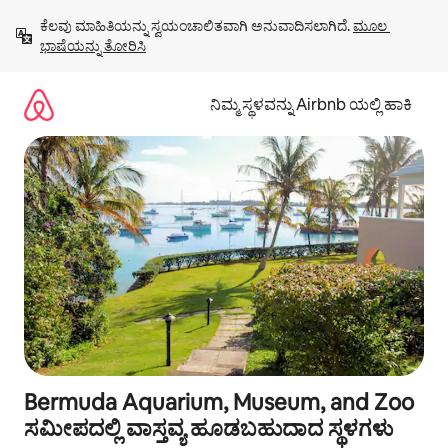
ವಿಷಯಕ್ಕೆ
ಕೆಲವು ಮಾಹಿತಿಯನ್ನು ಸ್ವಯಂಚಾಲಿತವಾಗಿ ಅನುವಾದಿಸಲಾಗಿದೆ. 
ಮೂಲ 
ಹೋಗಿ
ಭಾಷೆಯನ್ನು ತೋರಿಸಿ
ನಿಮ್ಮ ಸ್ಥಳವನ್ನು Airbnb ಯಲ್ಲಿ ಹಾಕಿ
Bermuda Aquarium, Museum, and Zoo
ಸಮೀಪದಲ್ಲಿ ವಾಸ್ತವ್ಯ ಹೂಡಬಹುದಾದ ಸ್ಥಳಗಳು