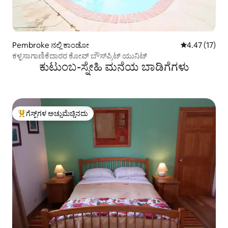
Pembroke ನಲ್ಲಿ ಕಾಂಡೋ
5 ರಲ್ಲಿ 4.47 ಸರ
4.47 (17)
ಕಳ್ಳಸಾಗಾಣಿಕೆದಾರರ ಕೋವ್ ಬೌಸ್‌ಪ್ರಿಟ್ ಯುನಿಟ್
ಕುಟುಂಬ-ಸ್ನೇಹಿ ಮನೆಯ ಬಾಡಿಗೆಗಳು
ಗೆಸ್ಟ್‌ಗಳ ಅಚ್ಚುಮೆಚ್ಚಿನದು
ಗೆಸ್ಟ್‌ಗಳಿಗೆ ಅತಿ ಹೆಚ್ಚು ಅಚ್ಚುಮೆಚ್ಚಿನದು