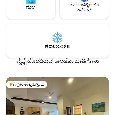
ಆವರಣದಲ್ಲಿ ಉಚಿತ
ಪೂಲ್
ಪಾರ್ಕಿಂಗ್
ಹವಾನಿಯಂತ್ರಣ
ವೈಫೈ ಹೊಂದಿರುವ ಕಾಂಡೋ ಬಾಡಿಗೆಗಳು
ಗೆಸ್ಟ್‌ಗಳ ಅಚ್ಚುಮೆಚ್ಚಿನದು
ಗೆಸ್ಟ್‌ಗಳಿಗೆ ಅತಿ ಹೆಚ್ಚು ಅಚ್ಚುಮೆಚ್ಚಿನದು