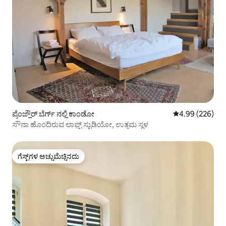
ಪ್ರೆಂಜ್ಲೌರ್ ಬೆರ್ಗ್ ನಲ್ಲಿ ಕಾಂಡೋ
5 ರಲ್ಲಿ 4.99 ಸರಾ
4.99 (226)
ಸೌನಾ ಹೊಂದಿರುವ ಲಾಫ್ಟ್ ಸ್ಟುಡಿಯೋ, ಉತ್ತಮ ಸ್ಥಳ
ಗೆಸ್ಟ್‌ಗಳ ಅಚ್ಚುಮೆಚ್ಚಿನದು
ಗೆಸ್ಟ್‌ಗಳ ಅಚ್ಚುಮೆಚ್ಚಿನದು