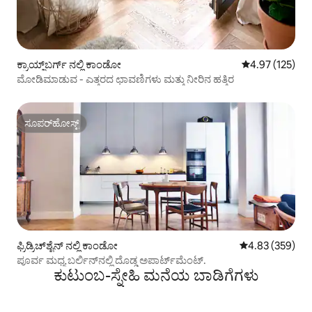
ಕ್ರಾಯ್ಜ್‌ಬರ್ಗ್ ನಲ್ಲಿ ಕಾಂಡೋ
5 ರಲ್ಲಿ 4.97 ಸರಾ
4.97 (125)
ಮೋಡಿಮಾಡುವ - ಎತ್ತರದ ಛಾವಣಿಗಳು ಮತ್ತು ನೀರಿನ ಹತ್ತಿರ
ಸೂಪರ್‌ಹೋಸ್ಟ್
ಸೂಪರ್‌ಹೋಸ್ಟ್
ಫ್ರಿಡ್ರಿಚ್‌ಶೈನ್ ನಲ್ಲಿ ಕಾಂಡೋ
5 ರಲ್ಲಿ 4.83 ಸರಾ
4.83 (359)
ಪೂರ್ವ ಮಧ್ಯ ಬರ್ಲಿನ್‌ನಲ್ಲಿ ದೊಡ್ಡ ಅಪಾರ್ಟ್‌ಮೆಂಟ್.
ಕುಟುಂಬ-ಸ್ನೇಹಿ ಮನೆಯ ಬಾಡಿಗೆಗಳು