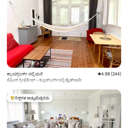
ಕ್ರಾಯ್ಜ್‌ಬರ್ಗ್ ನಲ್ಲಿ ಮನೆ
5 ರಲ್ಲಿ 4.98 ಸರಾ
4.98 (244)
ರೆಮಿಸ್ ಗ್ರೇಫೆಕೀಜ್ – ಕ್ರೂಜ್‌ಬರ್ಗ್‌ನಲ್ಲಿ ಹೈಡ್‌ಅವೇ
ಗೆಸ್ಟ್‌ಗಳ ಅಚ್ಚುಮೆಚ್ಚಿನದು
ಗೆಸ್ಟ್‌ಗಳಿಗೆ ಅತಿ ಹೆಚ್ಚು ಅಚ್ಚುಮೆಚ್ಚಿನದು