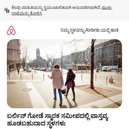
ವಿಷಯಕ್ಕೆ
ಕೆಲವು ಮಾಹಿತಿಯನ್ನು ಸ್ವಯಂಚಾಲಿತವಾಗಿ ಅನುವಾದಿಸಲಾಗಿದೆ. 
ಮೂಲ 
ಹೋಗಿ
ಭಾಷೆಯನ್ನು ತೋರಿಸಿ
ನಿಮ್ಮ ಸ್ಥಳವನ್ನು Airbnb ಯಲ್ಲಿ ಹಾಕಿ
ಬರ್ಲಿನ್ ಗೋಡೆ ಸ್ಮಾರಕ ಸಮೀಪದಲ್ಲಿ ವಾಸ್ತವ್ಯ
ಹೂಡಬಹುದಾದ ಸ್ಥಳಗಳು