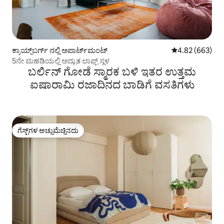
ಕ್ರಾಯ್ಜ್‌ಬರ್ಗ್ ನಲ್ಲಿ ಅಪಾರ್ಟ್‌ಮಂಟ್
5 ರಲ್ಲಿ 4.82 ಸರಾ
4.82 (663)
5ನೇ ಮಹಡಿಯಲ್ಲಿ ಅದ್ಭುತ ಲಾಫ್ಟ್ ಸ್ಥಳ
ಬರ್ಲಿನ್ ಗೋಡೆ ಸ್ಮಾರಕ ಬಳಿ ಇತರ ಉತ್ತಮ
ಐಷಾರಾಮಿ ರಜಾದಿನದ ಬಾಡಿಗೆ ವಸತಿಗಳು
ಗೆಸ್ಟ್‌ಗಳ ಅಚ್ಚುಮೆಚ್ಚಿನದು
ಗೆಸ್ಟ್‌ಗಳ ಅಚ್ಚುಮೆಚ್ಚಿನದು