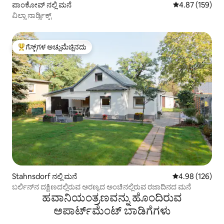
ಪಾಂಕೋವ್ ನಲ್ಲಿ ಮನೆ
5 ರಲ್ಲಿ 4.87 ಸರಾ
4.87 (159)
ವಿಲ್ಲಾ ನಾರ್ಡ್ಲಿಕ್ಟ್
ಗೆಸ್ಟ್‌ಗಳ ಅಚ್ಚುಮೆಚ್ಚಿನದು
ಗೆಸ್ಟ್‌ಗಳಿಗೆ ಅತಿ ಹೆಚ್ಚು ಅಚ್ಚುಮೆಚ್ಚಿನದು
Stahnsdorf ನಲ್ಲಿ ಮನೆ
5 ರಲ್ಲಿ 4.98 ಸರಾ
4.98 (126)
ಬರ್ಲಿನ್‌ನ ದಕ್ಷಿಣದಲ್ಲಿರುವ ಅರಣ್ಯದ ಅಂಚಿನಲ್ಲಿರುವ ರಜಾದಿನದ ಮನೆ
ಹವಾನಿಯಂತ್ರಣವನ್ನು ಹೊಂದಿರುವ
ಅಪಾರ್ಟ್‌ಮೆಂಟ್‌ ಬಾಡಿಗೆಗಳು