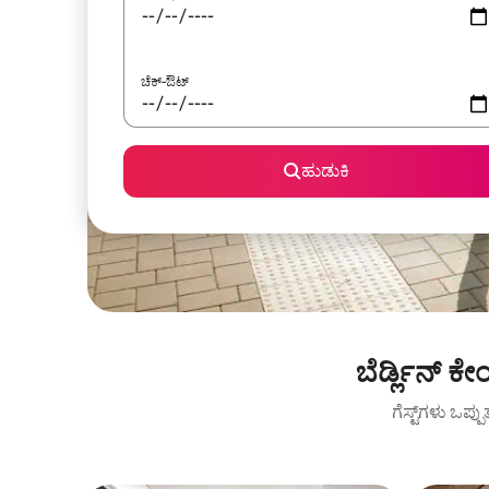
ಚೆಕ್-ಔಟ್
ಹುಡುಕಿ
ಬೆರ್ಡ್ಲಿನ್ 
ಗೆಸ್ಟ್‌ಗಳು ಒಪ್ಪ