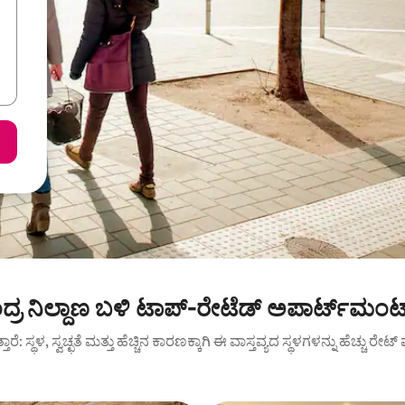
ಕೇಂದ್ರ ನಿಲ್ದಾಣ ಬಳಿ ಟಾಪ್-ರೇಟೆಡ್ ಅಪಾರ್ಟ್‌ಮಂ
ುತ್ತಾರೆ: ಸ್ಥಳ, ಸ್ವಚ್ಛತೆ ಮತ್ತು ಹೆಚ್ಚಿನ ಕಾರಣಕ್ಕಾಗಿ ಈ ವಾಸ್ತವ್ಯದ ಸ್ಥಳಗಳನ್ನು ಹೆಚ್ಚು ರೇ