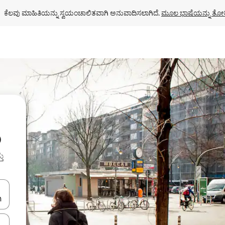
ಕೆಲವು ಮಾಹಿತಿಯನ್ನು ಸ್ವಯಂಚಾಲಿತವಾಗಿ ಅನುವಾದಿಸಲಾಗಿದೆ. 
ಮೂಲ ಭಾಷೆಯನ್ನು ತೋರ
ು
ತು
ಂದಿಗೆ ನ್ಯಾವಿಗೇಟ್ ಮಾಡಿ ಅಥವಾ ಸ್ಪರ್ಶ ಅಥವಾ ಸ್ವೈಪ್ ಗೆಸ್ಚರ್‌ಗಳ ಮೂಲಕ ಅನ್ವೇಷಿಸಿ.