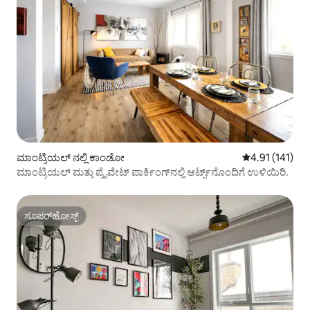
ಮಾಂಟ್ರಿಯಲ್ ನಲ್ಲಿ ಕಾಂಡೋ
5 ರಲ್ಲಿ 4.91 ಸರಾ
4.91 (141)
ಮಾಂಟ್ರಿಯಲ್ ಮತ್ತು ಪ್ರೈವೇಟ್ ಪಾರ್ಕಿಂಗ್‌ನಲ್ಲಿ ಆರ್ಟ್ಸ್‌ನೊಂದಿಗೆ ಉಳಿಯಿರಿ.
ಸೂಪರ್‌ಹೋಸ್ಟ್
ಸೂಪರ್‌ಹೋಸ್ಟ್