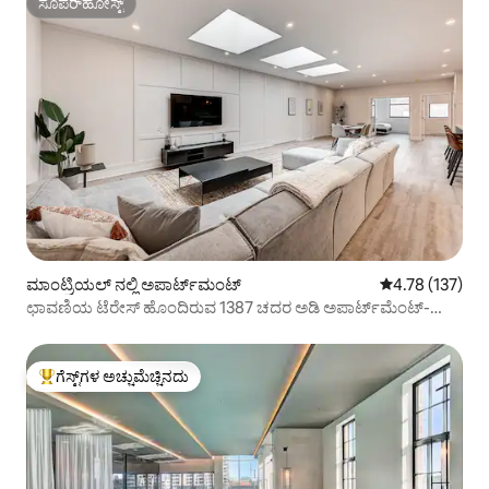
ಸೂಪರ್‌ಹೋಸ್ಟ್
ಸೂಪರ್‌ಹೋಸ್ಟ್
ಮಾಂಟ್ರಿಯಲ್ ನಲ್ಲಿ ಅಪಾರ್ಟ್‌ಮಂಟ್
5 ರಲ್ಲಿ 4.78 ಸರಾ
4.78 (137)
ಛಾವಣಿಯ ಟೆರೇಸ್ ಹೊಂದಿರುವ 1387 ಚದರ ಅಡಿ ಅಪಾರ್ಟ್‌ಮೆಂಟ್-
ಪ್ಲಾಜಾ ಸೇಂಟ್-ಹ್ಯೂಬರ್ಟ್
ಗೆಸ್ಟ್‌ಗಳ ಅಚ್ಚುಮೆಚ್ಚಿನದು
ಗೆಸ್ಟ್‌ಗಳಿಗೆ ಅತಿ ಹೆಚ್ಚು ಅಚ್ಚುಮೆಚ್ಚಿನದು