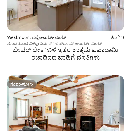
Westmount ನಲ್ಲಿ ಅಪಾರ್ಟ್‌ಮಂಟ್
5 ರಲ್ಲಿ 5 ಸ
5 (11)
ಸುಂದರವಾದ ವಿಕ್ಟೋರಿಯನ್ 1 ಬೆಡ್‌ರೂಮ್ ಅಪಾರ್ಟ್‌ಮೆಂಟ್
ಬೀವರ್ ಲೇಕ್ ಬಳಿ ಇತರ ಉತ್ತಮ ಐಷಾರಾಮಿ
ರಜಾದಿನದ ಬಾಡಿಗೆ ವಸತಿಗಳು
ಸೂಪರ್‌ಹೋಸ್ಟ್
ಸೂಪರ್‌ಹೋಸ್ಟ್