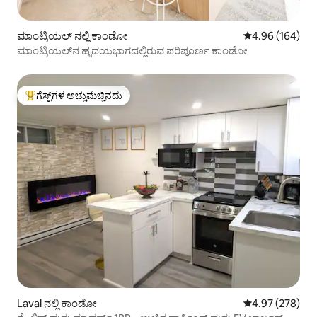
ಮಾಂಟ್ರಿಯಲ್ ನಲ್ಲಿ ಕಾಂಡೋ
5 ರಲ್ಲಿ 4.96 ಸರಾ
4.96 (164)
ಮಾಂಟ್ರಿಯಲ್‌ನ ಹೃದಯಭಾಗದಲ್ಲಿರುವ ಪರಿಪೂರ್ಣ ಕಾಂಡೋ
ಗೆಸ್ಟ್‌ಗಳ ಅಚ್ಚುಮೆಚ್ಚಿನದು
ಗೆಸ್ಟ್‌ಗಳಿಗೆ ಅತಿ ಹೆಚ್ಚು ಅಚ್ಚುಮೆಚ್ಚಿನದು
Laval ನಲ್ಲಿ ಕಾಂಡೋ
5 ರಲ್ಲಿ 4.97 ಸರಾ
4.97 (278)