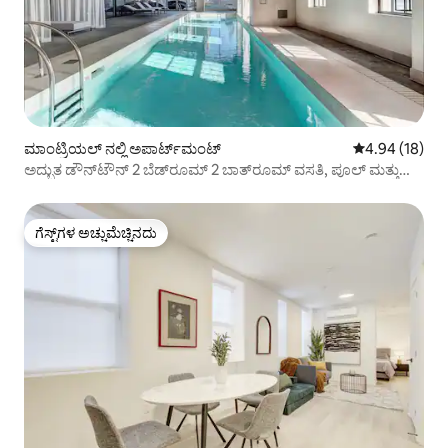
ಮಾಂಟ್ರಿಯಲ್ ನಲ್ಲಿ ಅಪಾರ್ಟ್‌ಮಂಟ್
5 ರಲ್ಲಿ 4.94 ಸರ
4.94 (18)
ಅದ್ಭುತ ಡೌನ್‌ಟೌನ್ 2 ಬೆಡ್‌ರೂಮ್ 2 ಬಾತ್‌ರೂಮ್ ವಸತಿ, ಪೂಲ್ ಮತ್ತು
ಉಚಿತ ಪಾರ್ಕಿಂಗ್ ಸೌಲಭ್ಯಗಳೊಂದಿಗೆ
ಗೆಸ್ಟ್‌ಗಳ ಅಚ್ಚುಮೆಚ್ಚಿನದು
ಗೆಸ್ಟ್‌ಗಳ ಅಚ್ಚುಮೆಚ್ಚಿನದು