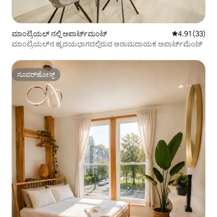
ಮಾಂಟ್ರಿಯಲ್ ನಲ್ಲಿ ಅಪಾರ್ಟ್‌ಮಂಟ್
5 ರಲ್ಲಿ 4.91 ಸರ
4.91 (33)
ಮಾಂಟ್ರಿಯಲ್‌ನ ಹೃದಯಭಾಗದಲ್ಲಿರುವ ಆರಾಮದಾಯಕ ಅಪಾರ್ಟ್‌ಮೆಂಟ್
ಸೂಪರ್‌ಹೋಸ್ಟ್
ಸೂಪರ್‌ಹೋಸ್ಟ್