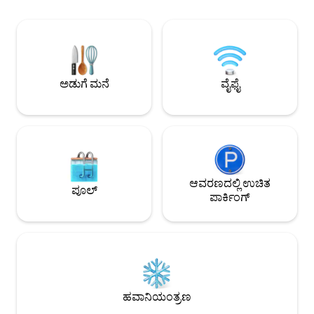
ವಾಸ್ತವ್ಯಕ್ಕೆ ಸೂಕ್ತವಾಗಿದೆ
ಕಾರ್ಲ್ಟನ್, ಹೋಲ್ಟ್ ರೆನ್‌ಫ್ರೂ ದಿ ಆರ್ಟ್ ಮ್ಯೂಸಿಯಂ,
ಪ್ರದೇಶಗಳು ಗ್ರಂಥಾ
ರೆಸ್ಟೋರೆಂಟ್‌ಗಳು, ಕೆಫೆಗಳು , ಬೊಟಿಕ್‌ಗಳಂತಹ
ನೆಲೆಗೊಂಡಿವೆ, ಇದು 
ಮಾಂಟ್ರಿಯಲ್‌ನ ಪ್ರಮುಖ ಆಕರ್ಷಣೆಗಳಿಗೆ ಒಂದು
ಸೂಕ್ತವಾಗಿದೆ. ಈ ಸ್ಥಳವು 2 ಕಿಂಗ್ ಬೆಡ್‌ರೂಮ್‌ಗಳನ್ನು
ಸಣ್ಣ ನಡಿಗೆ. ಹೊಸದಾಗಿ ಸಜ್ಜುಗೊಳಿಸಲಾದ ಮತ್ತು
ಹೊಂದಿದೆ, ಎತ್ತರದ 3 
ಸಂಪೂರ್ಣವಾಗಿ ಸುಸಜ್ಜಿತವಾದ ಅಡುಗೆಮನೆ, ಹೈ
ಲಿವಿಂಗ್ ಸ್ಪೇಸ್ ಅನ್ನು ನ
ಸ್ಪೀಡ್ ವೈಫೈ, ಕೀಲಿಕೈ ಇಲ್ಲದ ಪ್ರವೇಶ ಮತ್ತು
ಅಡುಗೆ ಮನೆ
ವೈಫೈ
ಎಲಿವೇಟರ್.
ಆವರಣದಲ್ಲಿ ಉಚಿತ
ಪೂಲ್
ಪಾರ್ಕಿಂಗ್
ಹವಾನಿಯಂತ್ರಣ