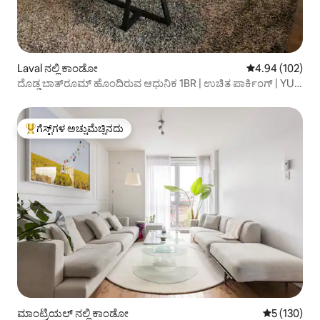
Laval ನಲ್ಲಿ ಕಾಂಡೋ
5 ರಲ್ಲಿ 4.94 ಸರಾ
4.94 (102)
ದೊಡ್ಡ ಬಾತ್‌ರೂಮ್ ಹೊಂದಿರುವ ಆಧುನಿಕ 1BR | ಉಚಿತ ಪಾರ್ಕಿಂಗ್ | YUL
ಹತ್ತಿರ
ಗೆಸ್ಟ್‌ಗಳ ಅಚ್ಚುಮೆಚ್ಚಿನದು
ಗೆಸ್ಟ್‌ಗಳಿಗೆ ಅತಿ ಹೆಚ್ಚು ಅಚ್ಚುಮೆಚ್ಚಿನದು
ಮಾಂಟ್ರಿಯಲ್ ನಲ್ಲಿ ಕಾಂಡೋ
5 ರಲ್ಲಿ 5 ಸರಾ
5 (130)