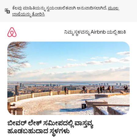
ವಿಷಯಕ್ಕೆ
ಕೆಲವು ಮಾಹಿತಿಯನ್ನು ಸ್ವಯಂಚಾಲಿತವಾಗಿ ಅನುವಾದಿಸಲಾಗಿದೆ. 
ಮೂಲ 
ಹೋಗಿ
ಭಾಷೆಯನ್ನು ತೋರಿಸಿ
ನಿಮ್ಮ ಸ್ಥಳವನ್ನು Airbnb ಯಲ್ಲಿ ಹಾಕಿ
ಬೀವರ್ ಲೇಕ್ ಸಮೀಪದಲ್ಲಿ ವಾಸ್ತವ್ಯ
ಹೂಡಬಹುದಾದ ಸ್ಥಳಗಳು