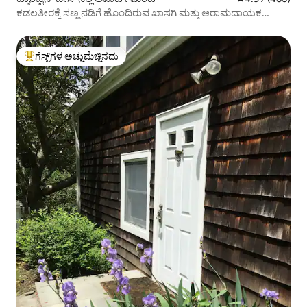
ಕಡಲತೀರಕ್ಕೆ ಸಣ್ಣ ನಡಿಗೆ ಹೊಂದಿರುವ ಖಾಸಗಿ ಮತ್ತು ಆರಾಮದಾಯಕ
ಕಾಟೇಜ್!
ಗೆಸ್ಟ್‌ಗಳ ಅಚ್ಚುಮೆಚ್ಚಿನದು
ಗೆಸ್ಟ್‌ಗಳಿಗೆ ಅತಿ ಹೆಚ್ಚು ಅಚ್ಚುಮೆಚ್ಚಿನದು