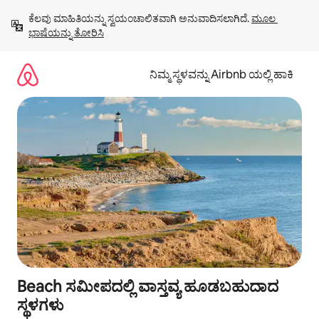
ವಿಷಯಕ್ಕೆ
ಕೆಲವು ಮಾಹಿತಿಯನ್ನು ಸ್ವಯಂಚಾಲಿತವಾಗಿ ಅನುವಾದಿಸಲಾಗಿದೆ. 
ಮೂಲ 
ಹೋಗಿ
ಭಾಷೆಯನ್ನು ತೋರಿಸಿ
ನಿಮ್ಮ ಸ್ಥಳವನ್ನು Airbnb ಯಲ್ಲಿ ಹಾಕಿ
Beach ಸಮೀಪದಲ್ಲಿ ವಾಸ್ತವ್ಯ ಹೂಡಬಹುದಾದ
ಸ್ಥಳಗಳು