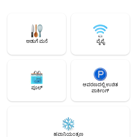
ಲಿವಿಂಗ್ ರೂಮ್‌ನಲ್ಲಿ ಎ
ರೂಮ್‌ನಲ್ಲಿ ಆರಾಮವಾಗಿ ಕುಳಿತುಕೊಳ್ಳಿ; ಶೆಫ್‌ನ
ಮತ್ತು ಪೂರ್ಣ ಬಾತ್‌ರೂ
ಅಡುಗೆಮನೆಯಲ್ಲಿ ಅಡುಗೆ ಮಾಡಿ + 80ರ ದಶಕದ
ಅಡುಗೆಮನೆಯನ್ನು, ಸೆಂ
ಟಿವಿಯಲ್ಲಿ ಸ್ಟ್ರೀಮ್ ಮಾಡಿ. ನೀರಿನ ಪಕ್ಕದಲ್ಲಿರುವ
ಹೀಟರ್, ಸರೌಂಡ್ ಸೌ
ಊಟದ ಸ್ಥಳಕ್ಕೆ 1 ಬ್ಲಾಕ್ ದೂರದ ನಡಿಗೆಯನ್ನು
ಸ್ಮಾರ್ಟ್ ಟಿವಿ ಮತ್ತು D
ಆನಂದಿಸಿ + ಸಮುದ್ರದ ಮೇಲೆ ಕಾಫಿಗಾಗಿ ಕೆಫೆ +
ಗೇಮ್‌ಗಳನ್ನು ಹೊಂದಿದ
ಬಂದರಿನ ಮೇಲೆ ಸೂರ್ಯಾಸ್ತವನ್ನು ನೋಡುತ್ತಾ
ಮತ್ತು ಬ್ಲೂ-ರೇ ಪ್ಲೇಯರ
ಊಟ/ಪಾನೀಯಗಳನ್ನು ಆನಂದಿಸಿ ನೀವು ಮೇನ್
ಅಡುಗೆ ಮನೆ
ವೈಫೈ
ಸ್ಟ್ರೀಟ್, ಕಡಲತೀರಗಳು + ಇನ್ನೂ ಹೆಚ್ಚಿನವುಗಳಿಗೆ 8
ನಿಮಿಷಗಳ ದೂರದಲ್ಲಿರುತ್ತೀರಿ!
ಆವರಣದಲ್ಲಿ ಉಚಿತ
ಪೂಲ್
ಪಾರ್ಕಿಂಗ್
ಹವಾನಿಯಂತ್ರಣ