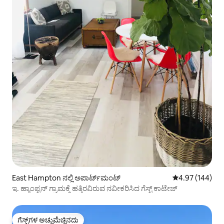
East Hampton ನಲ್ಲಿ ಅಪಾರ್ಟ್‌ಮಂಟ್
5 ರಲ್ಲಿ 4.97 ಸರಾ
4.97 (144)
ಇ. ಹ್ಯಾಂಪ್ಟನ್ ಗ್ರಾಮಕ್ಕೆ ಹತ್ತಿರವಿರುವ ನವೀಕರಿಸಿದ ಗೆಸ್ಟ್ ಕಾಟೇಜ್
ಗೆಸ್ಟ್‌ಗಳ ಅಚ್ಚುಮೆಚ್ಚಿನದು