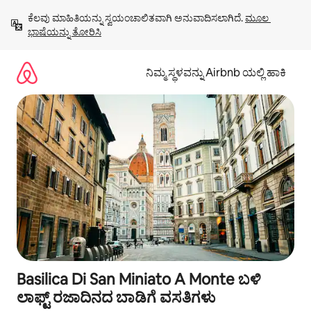
ವಿಷಯಕ್ಕೆ
ಕೆಲವು ಮಾಹಿತಿಯನ್ನು ಸ್ವಯಂಚಾಲಿತವಾಗಿ ಅನುವಾದಿಸಲಾಗಿದೆ. 
ಮೂಲ 
ಹೋಗಿ
ಭಾಷೆಯನ್ನು ತೋರಿಸಿ
ನಿಮ್ಮ ಸ್ಥಳವನ್ನು Airbnb ಯಲ್ಲಿ ಹಾಕಿ
Basilica Di San Miniato A Monte ಬಳಿ
ಲಾಫ್ಟ್ ರಜಾದಿನದ ಬಾಡಿಗೆ ವಸತಿಗಳು