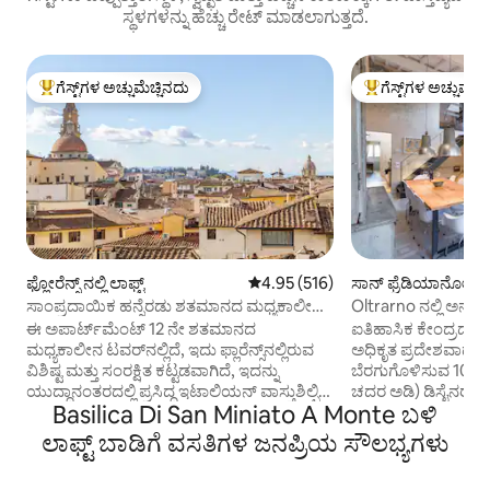
ಸ್ಥಳಗಳನ್ನು ಹೆಚ್ಚು ರೇಟ್ ಮಾಡಲಾಗುತ್ತದೆ.
ಗೆಸ್ಟ್‌ಗಳ ಅಚ್ಚುಮೆಚ್ಚಿನದು
ಗೆಸ್ಟ್‌ಗಳ ಅಚ್ಚುಮೆಚ್
ಗೆಸ್ಟ್‌ಗಳಿಗೆ ಅತಿ ಹೆಚ್ಚು ಅಚ್ಚುಮೆಚ್ಚಿನದು
ಗೆಸ್ಟ್‌ಗಳಿಗೆ ಅತಿ ಹೆಚ್ಚು
ಫ್ಲೋರೆನ್ಸ್ ನಲ್ಲಿ ಲಾಫ್ಟ್
5 ರಲ್ಲಿ 4.95 ಸರಾಸರಿ ರೇಟಿಂಗ್, 516 ವಿ
4.95 (516)
ಸಾನ್ ಫ್ರೆಡಿಯಾನೋ ನಲ್ಲಿ
ಸಾಂಪ್ರದಾಯಿಕ ಹನ್ನೆರಡು ಶತಮಾನದ ಮಧ್ಯಕಾಲೀನ
Oltrarno ನಲ್ಲಿ ಅನನ್
ಟವರ್ ಲಾಫ್ಟ್
ಫ್ಲಾಟ್
ಈ ಅಪಾರ್ಟ್‌ಮೆಂಟ್ 12 ನೇ ಶತಮಾನದ
ಐತಿಹಾಸಿಕ ಕೇಂದ್ರದ 
ಮಧ್ಯಕಾಲೀನ ಟವರ್‌ನಲ್ಲಿದೆ, ಇದು ಫ್ಲಾರೆನ್ಸ್‌ನಲ್ಲಿರುವ
ಅಧಿಕೃತ ಪ್ರದೇಶವಾದ ಒಲ್
ವಿಶಿಷ್ಟ ಮತ್ತು ಸಂರಕ್ಷಿತ ಕಟ್ಟಡವಾಗಿದೆ, ಇದನ್ನು
ಬೆರಗುಗೊಳಿಸುವ 100
ಯುದ್ಧಾನಂತರದಲ್ಲಿ ಪ್ರಸಿದ್ಧ ಇಟಾಲಿಯನ್ ವಾಸ್ತುಶಿಲ್ಪಿ
ಚದರ ಅಡಿ) ಡಿಸೈನರ್ ಫ್ಲಾಟ
Basilica Di San Miniato A Monte ಬಳಿ
ಜಿಯೊವನ್ನಿ ಮೈಕೆಲುಚಿ ನವೀಕರಿಸಿದ್ದಾರೆ ಮತ್ತು ಇತ್ತೀಚೆಗೆ
ಅನುಭವಿಸಿ, ಇತ್ತೀಚೆಗೆ ಲೋ
ಫ್ಲಾರೆಂಟೈನ್‌ನ ಉನ್ನತ ವಾಸ್ತುಶಿಲ್ಪಿ ಲುಯಿಗಿ ಫ್ರಾಗೋಲಾ
ಅತ್ಯುತ್ತಮ ನೆರೆಹೊರೆ" 
ಲಾಫ್ಟ್ ಬಾಡಿಗೆ ವಸತಿಗಳ ಜನಪ್ರಿಯ ಸೌಲಭ್ಯಗಳು
ಅವರು ನವೀಕರಿಸಿದ್ದಾರೆ. ಇದು 4 ಜನರಿಗೆ ಅವಕಾಶ
ಆದರ್ಶ ರಿಟ್ರೀಟ್ ರೈಲು
ಕಲ್ಪಿಸುತ್ತದೆ ಮತ್ತು ಇದು ದಂಪತಿಗಳು ಮತ್ತು ಸಣ್ಣ
ದೂರ ಮತ್ತು ಎಲ್ಲಾ ಪ್ರಮ