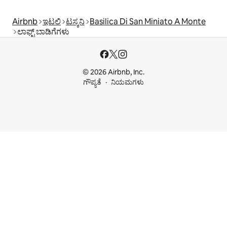
Airbnb
ಇಟಲಿ
ಟಸ್ಕನಿ
Basilica Di San Miniato A Monte
ಲಾಫ್ಟ್‌ ಬಾಡಿಗೆಗಳು
© 2026 Airbnb, Inc.
ಗೌಪ್ಯತೆ
ನಿಯಮಗಳು