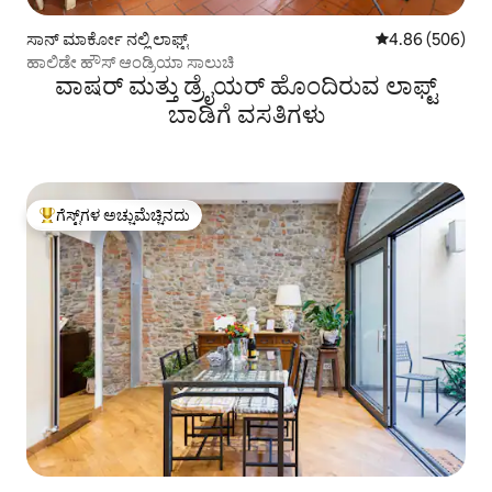
ಸಾನ್ ಮಾರ್ಕೋ ನಲ್ಲಿ ಲಾಫ್ಟ್
5 ರಲ್ಲಿ 4.86 ಸರಾ
4.86 (506)
ಹಾಲಿಡೇ ಹೌಸ್ ಆಂಡ್ರಿಯಾ ಸಾಲುಚಿ
ವಾಷರ್ ಮತ್ತು ಡ್ರೈಯರ್ ಹೊಂದಿರುವ ಲಾಫ್ಟ್
ಬಾಡಿಗೆ ವಸತಿಗಳು
ಗೆಸ್ಟ್‌ಗಳ ಅಚ್ಚುಮೆಚ್ಚಿನದು
ಗೆಸ್ಟ್‌ಗಳಿಗೆ ಅತಿ ಹೆಚ್ಚು ಅಚ್ಚುಮೆಚ್ಚಿನದು