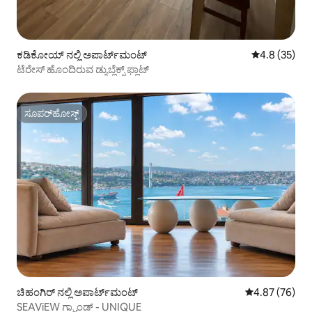
ಕಡಿಕೋಯ್ ನಲ್ಲಿ ಅಪಾರ್ಟ್‌ಮಂಟ್
5 ರಲ್ಲಿ 4.8 ಸರ
4.8 (35)
ಟೆರೇಸ್ ಹೊಂದಿರುವ ಡ್ಯುಬ್ಲೆಕ್ಸ್ ಫ್ಲಾಟ್
ಸೂಪರ್‌ಹೋಸ್ಟ್
ಸೂಪರ್‌ಹೋಸ್ಟ್
ಚಿಹಂಗಿರ್ ನಲ್ಲಿ ಅಪಾರ್ಟ್‌ಮಂಟ್
5 ರಲ್ಲಿ 4.87 ಸರ
4.87 (76)
SEAViEW ಗ್ರ್ಯಾಂಡ್ - UNIQUE