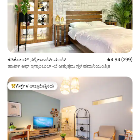
ಕಡಿಕೋಯ್ ನಲ್ಲಿ ಅಪಾರ್ಟ್‌ಮಂಟ್
5 ರಲ್ಲಿ 4.94 ಸರಾ
4.94 (299)
ಹಾರ್ಟ್ ಆಫ್ ಇಸ್ತಾಂಬುಲ್ -ಜೆ ಅತ್ಯುತ್ತಮ ಸ್ಥಳ ಹವಾನಿಯಂತ್ರಿತ
ಗೆಸ್ಟ್‌ಗಳ ಅಚ್ಚುಮೆಚ್ಚಿನದು
ಗೆಸ್ಟ್‌ಗಳಿಗೆ ಅತಿ ಹೆಚ್ಚು ಅಚ್ಚುಮೆಚ್ಚಿನದು