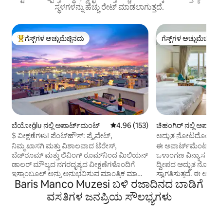
ಸ್ಥಳಗಳನ್ನು ಹೆಚ್ಚು ರೇಟ್ ಮಾಡಲಾಗುತ್ತದೆ.
ಗೆಸ್ಟ್‌ಗಳ ಅಚ್ಚುಮೆಚ್ಚಿನದು
ಗೆಸ್ಟ್‌ಗಳ ಅಚ್ಚುಮೆಚ್ಚಿನ
ಗೆಸ್ಟ್‌ಗಳಿಗೆ ಅತಿ ಹೆಚ್ಚು ಅಚ್ಚುಮೆಚ್ಚಿನದು
ಗೆಸ್ಟ್‌ಗಳ ಅಚ್ಚುಮೆಚ್ಚಿನ
ಬೆಯೋğlu ನಲ್ಲಿ ಅಪಾರ್ಟ್‌ಮಂಟ್
5 ರಲ್ಲಿ 4.96 ಸರಾಸರಿ ರೇಟಿಂಗ್, 153 ವಿ
4.96 (153)
ಚಿಹಂಗಿರ್ ನಲ್ಲಿ ಅಪಾರ
$ ವೀಕ್ಷಣೆಗಳು! ಪೆಂಟ್‌ಹೌಸ್: ಪ್ರೈವೇಟ್,
ಅದ್ಭುತ ನೋಟದೊಂದಿಗೆ
ವಾಸ್ತವ್ಯ
ನಿಮ್ಮ ಖಾಸಗಿ ಮತ್ತು ವಿಶಾಲವಾದ ಟೆರೇಸ್,
ಈ ಅಪಾರ್ಟ್‌ಮೆಂಟ್ 
ಬೆಡ್‌ರೂಮ್ ಮತ್ತು ಲಿವಿಂಗ್ ರೂಮ್‌ನಿಂದ ಮಿಲಿಯನ್
ಒಳಾಂಗಣ ವಿನ್ಯಾಸ ಮತ
ಡಾಲರ್ ಮೌಲ್ಯದ ನಗರದೃಶ್ಯದ ವೀಕ್ಷಣೆಗಳೊಂದಿಗೆ
ದ್ವೀಪದ ಅದ್ಭುತ ನೋಟದೊ
ಇಸ್ತಾಂಬೂಲ್ ಅನ್ನು ಅನುಭವಿಸುವ ಮಾಂತ್ರಿಕ ಮಾರ್ಗ.
ಸ್ವಾಗತಿಸುತ್ತದೆ. ಈ ಅದ್ಭು
Baris Manco Muzesi ಬಳಿ ರಜಾದಿನದ ಬಾಡಿಗೆ
ಇದು ಗಲಾಟಾ ಟವರ್ ಬಳಿಯ 19ನೇ ಶತಮಾನದ
ಮತ್ತು ದಿನದ ಪ್ರತಿ ಗಂಟೆ
ಸೊಗಸಾದ ಅಪಾರ್ಟ್‌ಮೆಂಟ್ ಕಟ್ಟಡದ 5ನೇ
ಮಾಂತ್ರಿಕವಾಗುತ್ತದೆ. 
ವಸತಿಗಳ ಜನಪ್ರಿಯ ಸೌಲಭ್ಯಗಳು
ಮಹಡಿಯಲ್ಲಿರುವ ಅತ್ಯಂತ ವಿಶೇಷವಾದ ಪೆಂಟ್‌ಹೌಸ್
ವಿಶೇಷ ವಿನ್ಯಾಸದ ಬ್ರ್ಯಾ
ಆಗಿದೆ. ಸೊಗಸಾದ ಪ್ರಾಚೀನ ವಸ್ತುಗಳು ಮತ್ತು
ಮಾಡಲಾಗಿದೆ ಮತ್ತು ನ