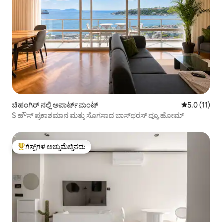
ಚಿಹಂಗಿರ್ ನಲ್ಲಿ ಅಪಾರ್ಟ್‌ಮಂಟ್
5 ರಲ್ಲಿ 5.0 ಸ
5.0 (11)
S ಹೌಸ್ ಪ್ರಕಾಶಮಾನ ಮತ್ತು ಸೊಗಸಾದ ಬಾಸ್‌ಫರಸ್ ವ್ಯೂ ಹೋಮ್
ಗೆಸ್ಟ್‌ಗಳ ಅಚ್ಚುಮೆಚ್ಚಿನದು
ಗೆಸ್ಟ್‌ಗಳಿಗೆ ಅತಿ ಹೆಚ್ಚು ಅಚ್ಚುಮೆಚ್ಚಿನದು