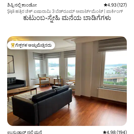
ಶಿಷ್ಲಿ ನಲ್ಲಿ ಕಾಂಡೋ
5 ರಲ್ಲಿ 4.93 ಸರಾ
4.93 (127)
Şişli ಹತ್ತಿರ ಚಿಕ್ ಐಷಾರಾಮಿ 3 ಬೆಡ್‌ರೂಮ್ ಅಪಾರ್ಟ್‌ಮೆಂಟ್ | ಪಾರ್ಕಿಂಗ್
ಕುಟುಂಬ-ಸ್ನೇಹಿ ಮನೆಯ ಬಾಡಿಗೆಗಳು
ಗೆಸ್ಟ್‌ಗಳ ಅಚ್ಚುಮೆಚ್ಚಿನದು
ಗೆಸ್ಟ್‌ಗಳಿಗೆ ಅತಿ ಹೆಚ್ಚು ಅಚ್ಚುಮೆಚ್ಚಿನದು
ಉಸ್ಕುಡಾರ್ ನಲ್ಲಿ ಮನೆ
5 ರಲ್ಲಿ 4.98 ಸರಾ
4.98 (194)