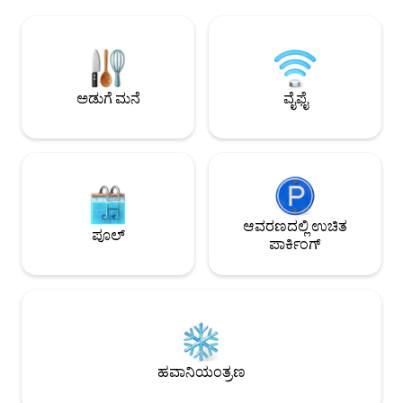
ಸಮಕಾಲೀನ ವಿನ್ಯಾಸಕರ ವಸ್ತುಗಳ
ಆರಾಮದಾಯಕವಾಗಿರುವ
ಸಮತೋಲನದೊಂದಿಗೆ ಸಜ್ಜುಗೊಳಿಸಲಾಗಿರುವ ಇದು
ಹೊಂದಿದೆ. ಕೈಯಿಂದ 
ಶೈಲಿ ಮತ್ತು ವಸ್ತುವಿನ ಸಂಯೋಜನೆಯಾಗಿದೆ. ನೀವು ಈ
ಟೈಲ್‌ಗಳು ಈ ಮಾಂತ್ರಿಕ ಲಿ
ಬೋಹೀಮಿಯನ್ ಪ್ರದೇಶದ ಅತ್ಯಂತ ಅತ್ಯಾಧುನಿಕ
ವೈಯಕ್ತಿಕತೆಯನ್ನು ನೀಡು
ಬೀದಿಯ ನಿವಾಸಿಯಾಗಿರುತ್ತೀರಿ, ಅದರ ಬೊಟಿಕ್‌ಗಳು,
ಸುಂದರವಾದ ಕಸ್ಟಮ್ ಮೇಡ
ಕೆಫೆಗಳು ಮತ್ತು ರೆಸ್ಟೋರೆಂಟ್‌ಗಳು ಕೇವಲ ಕೆಲವೇ
ಸುಂದರವಾದ ಸಾಮರಸ್ಯವ
ಅಡುಗೆ ಮನೆ
ವೈಫೈ
ಹೆಜ್ಜೆಗಳ ದೂರದಲ್ಲಿರುತ್ತವೆ.
ಆವರಣದಲ್ಲಿ ಉಚಿತ
ಪೂಲ್
ಪಾರ್ಕಿಂಗ್
ಹವಾನಿಯಂತ್ರಣ