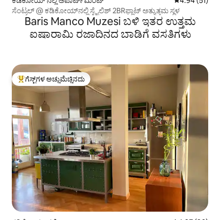
ಕಡಿಕೋಯ್ ನಲ್ಲಿ ಅಪಾರ್ಟ್‌ಮಂಟ್
5 ರಲ್ಲಿ 4.94 ಸರ
4.94 (51)
ಸೆಂಟ್ರಲ್ @ ಕಡಿಕೋಯ್‌ನಲ್ಲಿ ಸ್ಟೈಲಿಶ್ 2BRಫ್ಲಾಟ್ ಅತ್ಯುತ್ತಮ ಸ್ಥಳ
Baris Manco Muzesi ಬಳಿ ಇತರ ಉತ್ತಮ
ಐಷಾರಾಮಿ ರಜಾದಿನದ ಬಾಡಿಗೆ ವಸತಿಗಳು
ಗೆಸ್ಟ್‌ಗಳ ಅಚ್ಚುಮೆಚ್ಚಿನದು
ಗೆಸ್ಟ್‌ಗಳಿಗೆ ಅತಿ ಹೆಚ್ಚು ಅಚ್ಚುಮೆಚ್ಚಿನದು