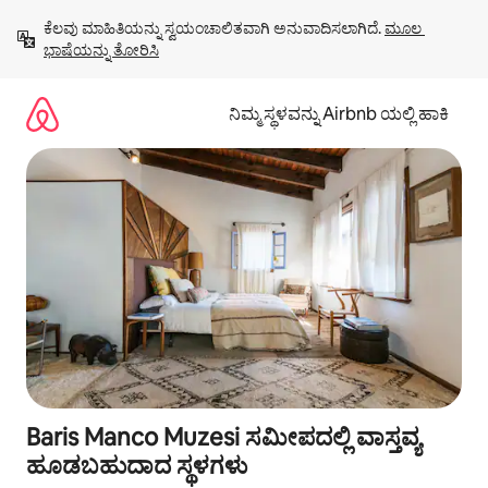
ವಿಷಯಕ್ಕೆ
ಕೆಲವು ಮಾಹಿತಿಯನ್ನು ಸ್ವಯಂಚಾಲಿತವಾಗಿ ಅನುವಾದಿಸಲಾಗಿದೆ. 
ಮೂಲ 
ಹೋಗಿ
ಭಾಷೆಯನ್ನು ತೋರಿಸಿ
ನಿಮ್ಮ ಸ್ಥಳವನ್ನು Airbnb ಯಲ್ಲಿ ಹಾಕಿ
Baris Manco Muzesi ಸಮೀಪದಲ್ಲಿ ವಾಸ್ತವ್ಯ
ಹೂಡಬಹುದಾದ ಸ್ಥಳಗಳು