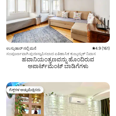
ಉಸ್ಕುಡಾರ್ ನಲ್ಲಿ ಮನೆ
5 ರಲ್ಲಿ 4.9 ಸರಾ
4.9 (161)
ಸಂಪೂರ್ಣವಾಗಿ ಪುನಃಸ್ಥಾಪಿಸಲಾದ ಐತಿಹಾಸಿಕ ಕುಜ್ಗುನ್ಕುಕ್ ನಿವಾಸ
ಹವಾನಿಯಂತ್ರಣವನ್ನು ಹೊಂದಿರುವ
ಅಪಾರ್ಟ್‌ಮೆಂಟ್‌ ಬಾಡಿಗೆಗಳು
ಗೆಸ್ಟ್‌ಗಳ ಅಚ್ಚುಮೆಚ್ಚಿನದು
ಗೆಸ್ಟ್‌ಗಳ ಅಚ್ಚುಮೆಚ್ಚಿನದು