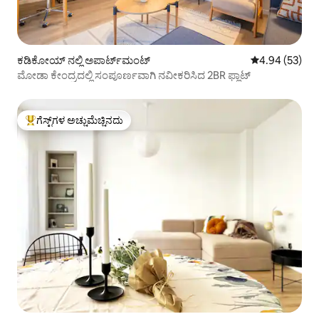
ಕಡಿಕೋಯ್ ನಲ್ಲಿ ಅಪಾರ್ಟ್‌ಮಂಟ್
5 ರಲ್ಲಿ 4.94 ಸರ
4.94 (53)
ಮೋಡಾ ಕೇಂದ್ರದಲ್ಲಿ ಸಂಪೂರ್ಣವಾಗಿ ನವೀಕರಿಸಿದ 2BR ಫ್ಲಾಟ್
ಗೆಸ್ಟ್‌ಗಳ ಅಚ್ಚುಮೆಚ್ಚಿನದು
ಗೆಸ್ಟ್‌ಗಳಿಗೆ ಅತಿ ಹೆಚ್ಚು ಅಚ್ಚುಮೆಚ್ಚಿನದು