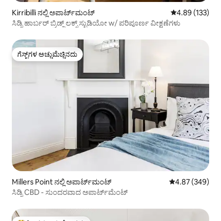
Kirribilli ನಲ್ಲಿ ಅಪಾರ್ಟ್‌ಮಂಟ್
5 ರಲ್ಲಿ 4.89 ಸರಾ
4.89 (133)
ಸಿಡ್ನಿ ಹಾರ್ಬರ್ ಬ್ರಿಡ್ಜ್ ಲಕ್ಸ್ ಸ್ಟುಡಿಯೋ w/ ಪರಿಪೂರ್ಣ ವೀಕ್ಷಣೆಗಳು
ಗೆಸ್ಟ್‌ಗಳ ಅಚ್ಚುಮೆಚ್ಚಿನದು
ಗೆಸ್ಟ್‌ಗಳ ಅಚ್ಚುಮೆಚ್ಚಿನದು
Millers Point ನಲ್ಲಿ ಅಪಾರ್ಟ್‌ಮಂಟ್
5 ರಲ್ಲಿ 4.87 ಸರಾ
4.87 (349)
ಸಿಡ್ನಿ CBD - ಸುಂದರವಾದ ಅಪಾರ್ಟ್‌ಮೆಂಟ್