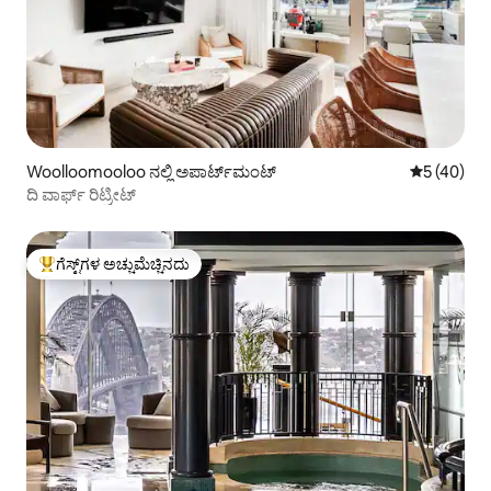
Woolloomooloo ನಲ್ಲಿ ಅಪಾರ್ಟ್‌ಮಂಟ್
5 ರಲ್ಲಿ 5 ಸರ
5 (40)
ದಿ ವಾರ್ಫ್ ರಿಟ್ರೀಟ್
ಗೆಸ್ಟ್‌ಗಳ ಅಚ್ಚುಮೆಚ್ಚಿನದು
ಗೆಸ್ಟ್‌ಗಳಿಗೆ ಅತಿ ಹೆಚ್ಚು ಅಚ್ಚುಮೆಚ್ಚಿನದು