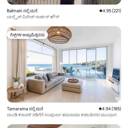
Balmain ನಲ್ಲಿ ಮನೆ
5 ರಲ್ಲಿ 4.95 ಸರಾ
4.95 (221)
ಬಾಲ್ಮೈನ್ ವಿಲೇಜ್ ಗಾರ್ಡನ್ ಹೌಸ್
ಗೆಸ್ಟ್‌ಗಳ ಅಚ್ಚುಮೆಚ್ಚಿನದು
ಗೆಸ್ಟ್‌ಗಳ ಅಚ್ಚುಮೆಚ್ಚಿನದು
Tamarama ನಲ್ಲಿ ಮನೆ
5 ರಲ್ಲಿ 4.94 ಸರಾ
4.94 (185)
ಬಾಂಡಿ ಕರಾವಳಿ ನಡಿಗೆಗೆ ಸಂಪೂರ್ಣ ತಮರಾಮಾ ಕಡಲತೀರದ ಮುಂಭಾಗ