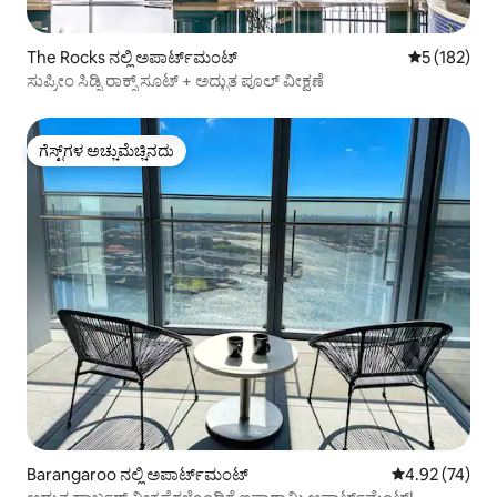
The Rocks ನಲ್ಲಿ ಅಪಾರ್ಟ್‌ಮಂಟ್
5 ರಲ್ಲಿ 5 ಸರಾ
5 (182)
ಸುಪ್ರೀಂ ಸಿಡ್ನಿ ರಾಕ್ಸ್ ಸೂಟ್ + ಅದ್ಭುತ ಪೂಲ್ ವೀಕ್ಷಣೆ
ಗೆಸ್ಟ್‌ಗಳ ಅಚ್ಚುಮೆಚ್ಚಿನದು
ಗೆಸ್ಟ್‌ಗಳ ಅಚ್ಚುಮೆಚ್ಚಿನದು
Barangaroo ನಲ್ಲಿ ಅಪಾರ್ಟ್‌ಮಂಟ್
5 ರಲ್ಲಿ 4.92 ಸರ
4.92 (74)