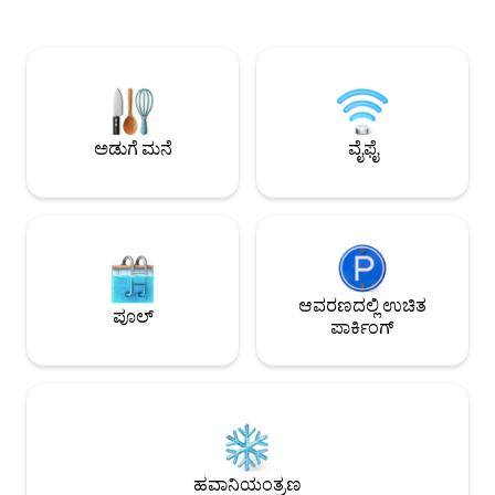
ಪೂಲ್ ಆನ್‌ಸೈಟ್ ಪಾರ್ಕಿಂಗ್: ಗರಿಷ್ಠ. ಕಾರ್ ಎತ್ತರ 1.7
ಮೂಲಕ ಪಿಯಾನೋ ಸಂಗೀತ
ಮೀಟರ್ ಬಸ್ ಮತ್ತು ದೋಣಿ ಮುಚ್ಚಲಾಗಿದೆ
ಕೆಲವು ಸುಗಂಧ ಮೇಣದಬತ್
ಪಟಾಕಿಗಳು ಆಗಾಗ್ಗೆ ಕಂಡುಬರುತ್ತವೆ, ಹೊಸ ವರ್ಷದ
ಗ್ಲಾಸ್ ವೈನ್ ಸುರಿಯಿರಿ ಮ
ಮುನ್ನಾದಿನ ಮತ್ತು ಆಸ್ಟ್ರೇಲಿಯಾ ದಿನದಂದು
ಲೈಟ್‌ಗಳು ಮತ್ತು ಸ್ಟಾರ್ರಿ
ಅದ್ಭುತವಾಗಿದೆ ಹಗಲಿನಲ್ಲಿ ಶಾಂತಿಯುತ, ರಾತ್ರಿಯಲ್ಲಿ
ವಿಶ್ರಾಂತಿ ಪಡೆಯಿರಿ. ನ
ಬೆರಗುಗೊಳಿಸುತ್ತದೆ ಬನ್ನಿ ಮತ್ತು ಶಾಂತವಾಗಿರಿ – ನೀವು
ಈ ಪ್ರಶಾಂತ ವಾತಾವರಣದಲ್
ಹೊರಡಲು ಬಯಸುವುದಿಲ್ಲ!
ಚಿಂತೆಗಳನ್ನು ಮರೆತುಬಿಡು
ಅಡುಗೆ ಮನೆ
ವೈಫೈ
ಆವರಣದಲ್ಲಿ ಉಚಿತ
ಪೂಲ್
ಪಾರ್ಕಿಂಗ್
ಹವಾನಿಯಂತ್ರಣ