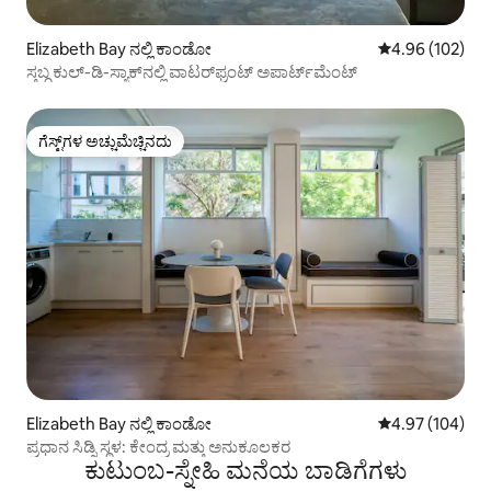
Elizabeth Bay ನಲ್ಲಿ ಕಾಂಡೋ
5 ರಲ್ಲಿ 4.96 ಸರಾ
4.96 (102)
ಸ್ತಬ್ಧ ಕುಲ್-ಡಿ-ಸ್ಯಾಕ್‌ನಲ್ಲಿ ವಾಟರ್‌ಫ್ರಂಟ್ ಅಪಾರ್ಟ್‌ಮೆಂಟ್
ಗೆಸ್ಟ್‌ಗಳ ಅಚ್ಚುಮೆಚ್ಚಿನದು
ಗೆಸ್ಟ್‌ಗಳ ಅಚ್ಚುಮೆಚ್ಚಿನದು
Elizabeth Bay ನಲ್ಲಿ ಕಾಂಡೋ
5 ರಲ್ಲಿ 4.97 ಸರಾ
4.97 (104)
ಪ್ರಧಾನ ಸಿಡ್ನಿ ಸ್ಥಳ: ಕೇಂದ್ರ ಮತ್ತು ಅನುಕೂಲಕರ
ಕುಟುಂಬ-ಸ್ನೇಹಿ ಮನೆಯ ಬಾಡಿಗೆಗಳು