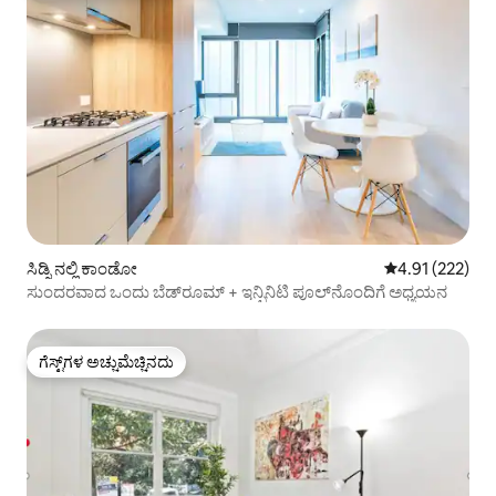
ಸಿಡ್ನಿ ನಲ್ಲಿ ಕಾಂಡೋ
5 ರಲ್ಲಿ 4.91 ಸರಾ
4.91 (222)
ಸುಂದರವಾದ ಒಂದು ಬೆಡ್‌ರೂಮ್ + ಇನ್ಫಿನಿಟಿ ಪೂಲ್‌ನೊಂದಿಗೆ ಅಧ್ಯಯನ
ಗೆಸ್ಟ್‌ಗಳ ಅಚ್ಚುಮೆಚ್ಚಿನದು
ಗೆಸ್ಟ್‌ಗಳ ಅಚ್ಚುಮೆಚ್ಚಿನದು