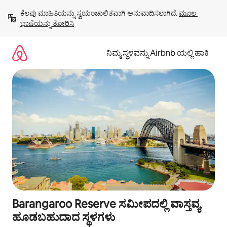
ವಿಷಯಕ್ಕೆ
ಕೆಲವು ಮಾಹಿತಿಯನ್ನು ಸ್ವಯಂಚಾಲಿತವಾಗಿ ಅನುವಾದಿಸಲಾಗಿದೆ. 
ಮೂಲ 
ಹೋಗಿ
ಭಾಷೆಯನ್ನು ತೋರಿಸಿ
ನಿಮ್ಮ ಸ್ಥಳವನ್ನು Airbnb ಯಲ್ಲಿ ಹಾಕಿ
Barangaroo Reserve ಸಮೀಪದಲ್ಲಿ ವಾಸ್ತವ್ಯ
ಹೂಡಬಹುದಾದ ಸ್ಥಳಗಳು