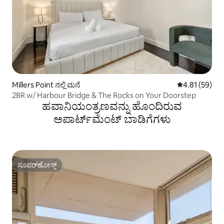
Millers Point ನಲ್ಲಿ ಮನೆ
5 ರಲ್ಲಿ 4.81 ಸರ
4.81 (59)
2BR w/ Harbour Bridge & The Rocks on Your Doorstep
ಹವಾನಿಯಂತ್ರಣವನ್ನು ಹೊಂದಿರುವ
ಅಪಾರ್ಟ್‌ಮೆಂಟ್‌ ಬಾಡಿಗೆಗಳು
ಸೂಪರ್‌ಹೋಸ್ಟ್
ಸೂಪರ್‌ಹೋಸ್ಟ್