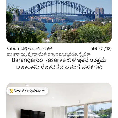
Balmain ನಲ್ಲಿ ಅಪಾರ್ಟ್‌ಮಂಟ್
5 ರಲ್ಲಿ 4.92 ಸರಾ
4.92 (118)
ಹಾರ್ಬರ್ ವ್ಯೂ, ಪ್ರೈಮ್ ಲೊಕೇಶನ್, ಇಮ್ಯಾಕ್ಯುಲೇಟ್, ಸ್ಟೈಲಿಶ್
Barangaroo Reserve ಬಳಿ ಇತರ ಉತ್ತಮ
ಐಷಾರಾಮಿ ರಜಾದಿನದ ಬಾಡಿಗೆ ವಸತಿಗಳು
ಗೆಸ್ಟ್‌ಗಳ ಅಚ್ಚುಮೆಚ್ಚಿನದು
ಗೆಸ್ಟ್‌ಗಳಿಗೆ ಅತಿ ಹೆಚ್ಚು ಅಚ್ಚುಮೆಚ್ಚಿನದು