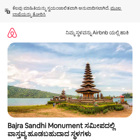
ವಿಷಯಕ್ಕೆ
ಕೆಲವು ಮಾಹಿತಿಯನ್ನು ಸ್ವಯಂಚಾಲಿತವಾಗಿ ಅನುವಾದಿಸಲಾಗಿದೆ. 
ಮೂಲ 
ಹೋಗಿ
ಭಾಷೆಯನ್ನು ತೋರಿಸಿ
ನಿಮ್ಮ ಸ್ಥಳವನ್ನು Airbnb ಯಲ್ಲಿ ಹಾಕಿ
Bajra Sandhi Monument ಸಮೀಪದಲ್ಲಿ
ವಾಸ್ತವ್ಯ ಹೂಡಬಹುದಾದ ಸ್ಥಳಗಳು