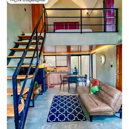
ಗೆಸ್ಟ್‌ಗಳ ಅಚ್ಚುಮೆಚ್ಚಿನದು