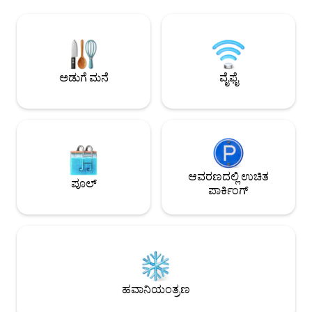
2x ಐಷಾರಾಮಿ ಕಿಂಗ್ ಬೆಡ್‌ರೂಮ್‌ಗಳು. ನಮ್ಮ ಅದ್ಭುತ
ಅತ್ಯುತ್ತಮ ಅನುಭವವನ್
ಸಿಬ್ಬಂದಿ ಮನೆ ಮಸಾಜ್‌ಗಳಲ್ಲಿ ಮಾಡುತ್ತಾರೆ ಮತ್ತು
ಹೊಲಗಳ ನಡಿಗೆಗಳು, ಜ
ವಿಶೇಷ ಮಧ್ಯಾಹ್ನದ ಊಟಗಳು ಅಥವಾ ಡಿನ್ನರ್‌ಗಳನ್ನು
ಮರೆಯಲಾಗದ ಸೂರ್ಯಾಸ
ಸುಲಭವಾಗಿ ಜೋಡಿಸಲಾಗುತ್ತದೆ! 75" ಸೋನಿ"
ಕ್ಷಣಗಳು, ಡೈವಿಂಗ್, 
ಸೇರಿದಂತೆ 3 ಟಿವಿಗಳು. ಬೆರಾವಾ ಮತ್ತು ಎಕೋ ಬೀಚ್
ಇತ್ಯಾದಿ. ನೀವು ಬಯಸ
ಕ್ಲಬ್‌ಗಳಾದ ಫಿನ್ಸ್, ಅಟ್ಲಾಸ್, ದಿ ಲಾನ್ ಇತ್ಯಾದಿಗಳಿಗೆ
ಆಯೋಜಿಸಬಹುದು! ♥ ನಾವು
ಅಡುಗೆ ಮನೆ
ವೈಫೈ
ಸುಲಭ ಪ್ರವೇಶ
ನೋಂದಾಯಿಸಲ್ಪಟ್ಟಿದ್ದೇವ
ಆವರಣದಲ್ಲಿ ಉಚಿತ
ಪೂಲ್
ಪಾರ್ಕಿಂಗ್
ಹವಾನಿಯಂತ್ರಣ