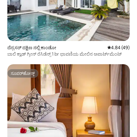
ದೆನ್ಪಸರ್ ದಕ್ಷಿಣ ನಲ್ಲಿ ಕಾಂಡೋ
5 ರಲ್ಲಿ 4.84 ಸರ
4.84 (49)
ಬಾಲಿ ಕ್ವಾಡ್ ಗ್ರೀನ್ ರೆಸಿಡೆನ್ಸ್ 1 br ಛಾವಣಿಯ ಮೇಲಿನ ಅಪಾರ್ಟ್‌ಮೆಂಟ್
ಸೂಪರ್‌ಹೋಸ್ಟ್
ಸೂಪರ್‌ಹೋಸ್ಟ್