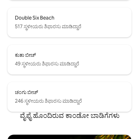
Double Six Beach
517 ಸ್ಥಳೀಯರು ಶಿಫಾರಸು ಮಾಡಿದ್ದಾರೆ
ಕುತಾ ಬೀಚ್
49 ಸ್ಥಳೀಯರು ಶಿಫಾರಸು ಮಾಡಿದ್ದಾರೆ
ಚಂಗು ಬೀಚ್
246 ಸ್ಥಳೀಯರು ಶಿಫಾರಸು ಮಾಡಿದ್ದಾರೆ
ವೈಫೈ ಹೊಂದಿರುವ ಕಾಂಡೋ ಬಾಡಿಗೆಗಳು