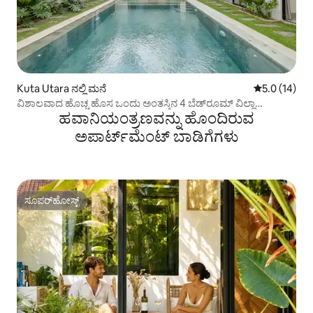
Kuta Utara ನಲ್ಲಿ ಮನೆ
5 ರಲ್ಲಿ 5.0 ಸರ
5.0 (14)
ವಿಶಾಲವಾದ ಹೊಚ್ಚ ಹೊಸ ಒಂದು ಅಂತಸ್ತಿನ 4 ಬೆಡ್‌ರೂಮ್ ವಿಲ್ಲಾ
ಹವಾನಿಯಂತ್ರಣವನ್ನು ಹೊಂದಿರುವ
ಉಮಲಾಸ್
ಅಪಾರ್ಟ್‌ಮೆಂಟ್‌ ಬಾಡಿಗೆಗಳು
ಸೂಪರ್‌ಹೋಸ್ಟ್
ಸೂಪರ್‌ಹೋಸ್ಟ್