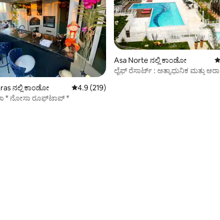
Asa Norte ನಲ್ಲಿ ಕಾಂಡೋ
5
ಲೈಫ್ ರೆಸಾರ್ಟ್ : ಅತ್ಯಾಧುನಿಕ ಮತ್ತು
್, 216 ವಿಮರ್ಶೆಗಳು
ಫ್ಲಾಟ್
ras ನಲ್ಲಿ ಕಾಂಡೋ
5 ರಲ್ಲಿ 4.9 ಸರಾಸರಿ ರೇಟಿಂಗ್, 219 ವಿಮರ್ಶೆಗಳು
4.9 (219)
 * ನೋಸಾ ರೂಫ್‌ಟಾಪ್ *