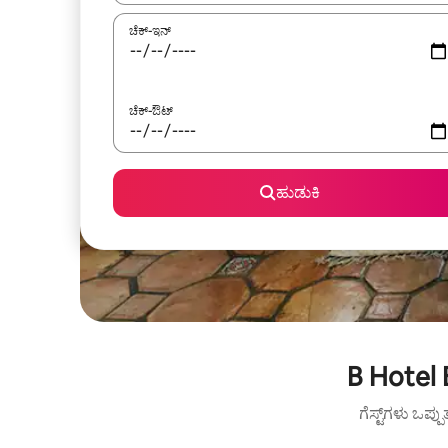
ಚೆಕ್-ಇನ್
ಚೆಕ್-ಔಟ್
ಹುಡುಕಿ
B Hotel 
ಗೆಸ್ಟ್‌ಗಳು ಒಪ್ಪ