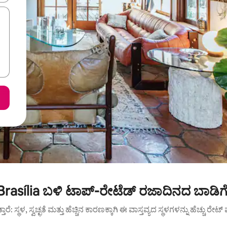
Brasília ಬಳಿ ಟಾಪ್-ರೇಟೆಡ್ ರಜಾದಿನದ ಬಾಡಿಗ
ುತ್ತಾರೆ: ಸ್ಥಳ, ಸ್ವಚ್ಛತೆ ಮತ್ತು ಹೆಚ್ಚಿನ ಕಾರಣಕ್ಕಾಗಿ ಈ ವಾಸ್ತವ್ಯದ ಸ್ಥಳಗಳನ್ನು ಹೆಚ್ಚು ರೇ