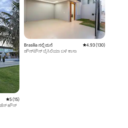
Brasília ನಲ್ಲಿ ಮನೆ
5 ರಲ್ಲಿ 4.93 ಸರಾಸರಿ ರೇಟಿಂ
4.93 (130)
ಡೌನ್‌ಟೌನ್ ಬ್ರೆಸಿಲಿಯಾ ಬಳಿ ಕಾಸಾ
5 ರಲ್ಲಿ 5 ಸರಾಸರಿ ರೇಟಿಂಗ್, 15 ವಿಮರ್ಶೆಗಳು
5 (15)
ಡೆಸ್ ಹೌಸ್