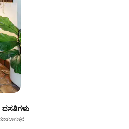
ೆ ವಸತಿಗಳು
ಟ್ ಮಾಡಲಾಗುತ್ತದೆ.