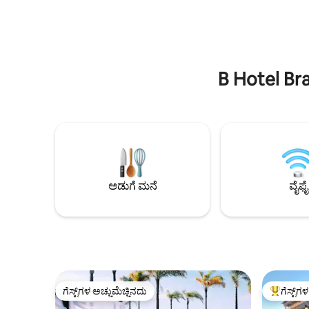
ಮತ್ತು ಜಕುಝಿ (ಹೈಡ್ರೋದೊಂದಿಗೆ), ಎರಡೂ ಬಿಸಿ
ಜೊತೆಗೆ ಆರಾ
ಮಾಡಲಾಗಿದೆ • ಸಂಪೂರ್ಣ ಬಾರ್ಬೆಕ್ಯೂ ಗ್ರಿಲ್ ಮತ್ತು
ಉಪಕರಣಗಳು ಮ
ಗೌರ್ಮೆಟ್ ಸ್ಥಳ • ಪರಿಸರ ಸ್ನೇಹಿ ಅಗ್ಗಿಷ್ಟಿಕೆಯಿರುವ
ಉದಾಹರಣೆಗೆ:
ಉದ್ಯಾನ • ವೇಗದ ವೈಫೈ • ಕಾಂಡೋಮಿನಿಯಂ ಅನ್ನು
ಡ್ರೈಯರ್ ಹೊ
24-ಗಂಟೆಗಳ ಭದ್ರತೆಯೊಂದಿಗೆ ಲಗತ್ತಿಸಲಾಗಿದೆ •
ಮೇಕರ್, ಟೋ
ಕಾಂಡೋಮಿನಿಯಂನಿಂದ 1.5 ಕಿ.ಮೀ. ದೂರದಲ್ಲಿ
B Hotel Bra
ಅಂಗಡಿಗಳಿವೆ • ಬ್ರೆಸಿಲಿಯಾದ ಡೌನ್‌ಟೌನ್‌ನಿಂದ 25
ನಿಮಿಷಗಳು • ಸಾಕುಪ್ರಾಣಿ ಸಾಕಷ್ಟು ಆರಾಮ, ಗೌಪ್ಯತೆ
ಮತ್ತು ವಿಶೇಷ ಕ್ಷಣಗಳೊಂದಿಗೆ ಕುಟುಂಬ ಮತ್ತು
ಸ್ನೇಹಿತರ ಗುಂಪುಗಳನ್ನು ಒಟ್ಟುಗೂಡಿಸಲು ಸೂಕ್ತವಾದ
ವಿಹಾರ
ಅಡುಗೆ ಮನೆ
ವೈಫೈ
ಗೆಸ್ಟ್‌ಗಳ ಅಚ್ಚುಮೆಚ್ಚಿನದು
ಗೆಸ್ಟ್‌ಗ
ಗೆಸ್ಟ್‌ಗಳ ಅಚ್ಚುಮೆಚ್ಚಿನದು
ಗೆಸ್ಟ್‌ಗಳಿಗ