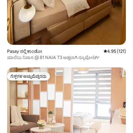
Pasay ನಲ್ಲಿ ಕಾಂಡೋ
5 ರಲ್ಲಿ 4.95 ಸರಾ
4.95 (121)
ಮಾಲಿಬು ನಿವಾಸ @ 81 NAIA T3 ಅಡ್ಡಲಾಗಿ ನ್ಯೂಪೋರ್ಟ್
ಗೆಸ್ಟ್‌ಗಳ ಅಚ್ಚುಮೆಚ್ಚಿನದು
ಗೆಸ್ಟ್‌ಗಳ ಅಚ್ಚುಮೆಚ್ಚಿನದು