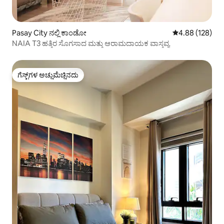
Pasay City ನಲ್ಲಿ ಕಾಂಡೋ
5 ರಲ್ಲಿ 4.88 ಸರಾ
4.88 (128)
NAIA T3 ಹತ್ತಿರ ಸೊಗಸಾದ ಮತ್ತು ಆರಾಮದಾಯಕ ವಾಸ್ತವ್ಯ
ಗೆಸ್ಟ್‌ಗಳ ಅಚ್ಚುಮೆಚ್ಚಿನದು
ಗೆಸ್ಟ್‌ಗಳ ಅಚ್ಚುಮೆಚ್ಚಿನದು