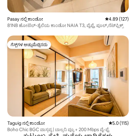
Pasay ನಲ್ಲಿ ಕಾಂಡೋ
5 ರಲ್ಲಿ 4.89 ಸರಾ
4.89 (127)
81NB ಹೋಟೆಲ್-ಶೈಲಿಯ ಕಾಂಡೋ NAIA T3, ವೈಫೈ, ಪೂಲ್,ನೆಟ್‌ಫ್ಲಿಕ್ಸ್
ಗೆಸ್ಟ್‌ಗಳ ಅಚ್ಚುಮೆಚ್ಚಿನದು
ಗೆಸ್ಟ್‌ಗಳ ಅಚ್ಚುಮೆಚ್ಚಿನದು
Taguig ನಲ್ಲಿ ಕಾಂಡೋ
5 ರಲ್ಲಿ 5.0 ಸರ
5.0 (115)
Boho Chic BGC ವಾಸ್ತವ್ಯ | ಬಾಲ್ಕನಿ ವ್ಯೂ + 200 Mbps ವೈ-ಫೈ