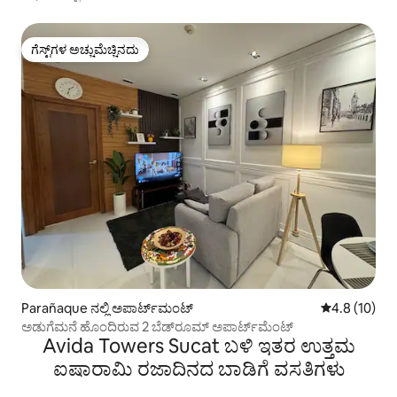
ಗೆಸ್ಟ್‌ಗಳ ಅಚ್ಚುಮೆಚ್ಚಿನದು
ಗೆಸ್ಟ್‌ಗಳ ಅಚ್ಚುಮೆಚ್ಚಿನದು
Parañaque ನಲ್ಲಿ ಅಪಾರ್ಟ್‌ಮಂಟ್
5 ರಲ್ಲಿ 4.8 ಸರ
4.8 (10)
ಅಡುಗೆಮನೆ ಹೊಂದಿರುವ 2 ಬೆಡ್‌ರೂಮ್ ಅಪಾರ್ಟ್‌ಮೆಂಟ್
Avida Towers Sucat ಬಳಿ ಇತರ ಉತ್ತಮ
ಐಷಾರಾಮಿ ರಜಾದಿನದ ಬಾಡಿಗೆ ವಸತಿಗಳು