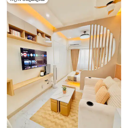
ಗೆಸ್ಟ್‌ಗಳ ಅಚ್ಚುಮೆಚ್ಚಿನದು