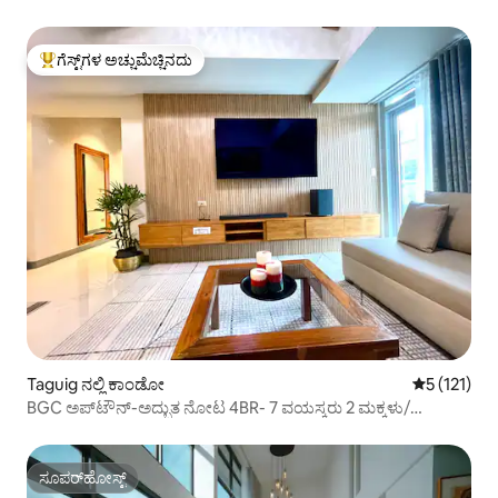
ಗೆಸ್ಟ್‌ಗಳ ಅಚ್ಚುಮೆಚ್ಚಿನದು
ಗೆಸ್ಟ್‌ಗಳಿಗೆ ಅತಿ ಹೆಚ್ಚು ಅಚ್ಚುಮೆಚ್ಚಿನದು
Taguig ನಲ್ಲಿ ಕಾಂಡೋ
5 ರಲ್ಲಿ 5 ಸರ
5 (121)
BGC ಅಪ್‌ಟೌನ್-ಅದ್ಭುತ ನೋಟ 4BR- 7 ವಯಸ್ಕರು 2 ಮಕ್ಕಳು/
ಪಾರ್ಕಿಂಗ್
ಸೂಪರ್‌ಹೋಸ್ಟ್
ಸೂಪರ್‌ಹೋಸ್ಟ್