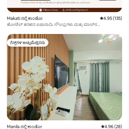
Makati ನಲ್ಲಿ ಕಾಂಡೋ
5 ರಲ್ಲಿ 4.95 ಸರಾ
4.95 (135)
ಹೋಟೆಲ್ ತರಹದ ಐಷಾರಾಮಿ ಸೌಲಭ್ಯಗಳು ಮತ್ತು ಮಾಲ್‌ನ
ಆರಾಮದಾಯಕ ಘಟಕ
ಗೆಸ್ಟ್‌ಗಳ ಅಚ್ಚುಮೆಚ್ಚಿನದು
ಗೆಸ್ಟ್‌ಗಳ ಅಚ್ಚುಮೆಚ್ಚಿನದು
Manila ನಲ್ಲಿ ಕಾಂಡೋ
5 ರಲ್ಲಿ 4.96 ಸರ
4.96 (28)