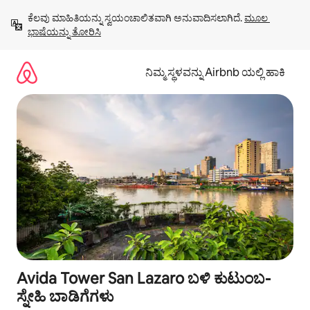
ವಿಷಯಕ್ಕೆ
ಕೆಲವು ಮಾಹಿತಿಯನ್ನು ಸ್ವಯಂಚಾಲಿತವಾಗಿ ಅನುವಾದಿಸಲಾಗಿದೆ. 
ಮೂಲ 
ಹೋಗಿ
ಭಾಷೆಯನ್ನು ತೋರಿಸಿ
ನಿಮ್ಮ ಸ್ಥಳವನ್ನು Airbnb ಯಲ್ಲಿ ಹಾಕಿ
Avida Tower San Lazaro ಬಳಿ ಕುಟುಂಬ-
ಸ್ನೇಹಿ ಬಾಡಿಗೆಗಳು