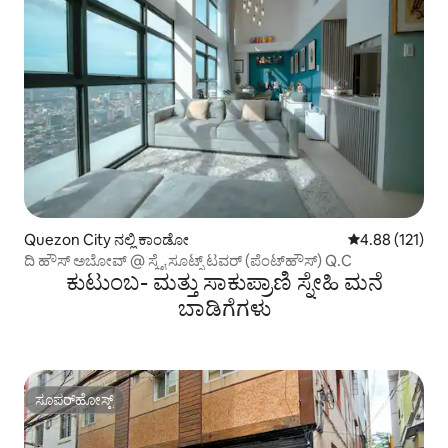
Quezon City ನಲ್ಲಿ ಕಾಂಡೋ
5 ರಲ್ಲಿ 4.88 ಸರಾ
4.88 (121)
ದಿ ಹೌಸ್ ಅಬೋವ್ @ ಸ್ಕೈ ಸೂಟ್ಸ್ ಟವರ್ (ಪೆಂಟ್‌ಹೌಸ್) Q.C
ಕುಟುಂಬ- ಮತ್ತು ಸಾಕುಪ್ರಾಣಿ ಸ್ನೇಹಿ ಮನೆ
ಬಾಡಿಗೆಗಳು
ಸೂಪರ್‌ಹೋಸ್ಟ್
ಸೂಪರ್‌ಹೋಸ್ಟ್