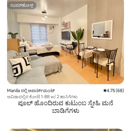
ಸೂಪರ್‌ಹೋಸ್ಟ್
ಸೂಪರ್‌ಹೋಸ್ಟ್
Manila ನಲ್ಲಿ ಅಪಾರ್ಟ್‌ಮಂಟ್
5 ರಲ್ಲಿ 4.75 ಸರ
4.75 (68)
ಅವಿಡಾದಲ್ಲಿನ ಕೋಟೆ 1-BR w/ 2 ಹಾಸಿಗೆಗಳು
ಪೂಲ್ ಹೊಂದಿರುವ ಕುಟುಂಬ ಸ್ನೇಹಿ ಮನೆ
ಬಾಡಿಗೆಗಳು