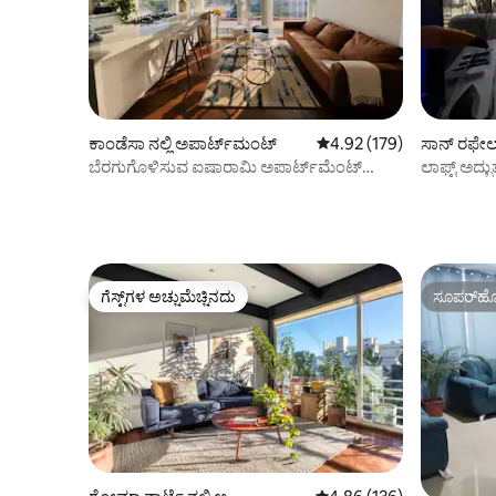
ಕಾಂಡೆಸಾ ನಲ್ಲಿ ಅಪಾರ್ಟ್‌ಮಂಟ್
5 ರಲ್ಲಿ 4.92 ಸರಾಸರಿ ರೇಟಿಂಗ
4.92 (179)
ಸಾನ್ ರಫೇಲ್ 
ಬೆರಗುಗೊಳಿಸುವ ಐಷಾರಾಮಿ ಅಪಾರ್ಟ್‌ಮೆಂಟ್
ಲಾಫ್ಟ್ ಅದ್ಭು
ಅದ್ಭುತ 360} ನಗರ ನೋಟ
ಗೆಸ್ಟ್‌ಗಳ ಅಚ್ಚುಮೆಚ್ಚಿನದು
ಸೂಪರ್‌ಹೋ
ಗೆಸ್ಟ್‌ಗಳ ಅಚ್ಚುಮೆಚ್ಚಿನದು
ಸೂಪರ್‌ಹೋ