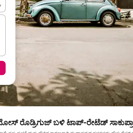
ಂದಿಗೆ ನ್ಯಾವಿಗೇಟ್ ಮಾಡಿ ಅಥವಾ ಸ್ಪರ್ಶ ಅಥವಾ ಸ್ವೈಪ್ ಗೆಸ್ಚರ್‌ಗಳ ಮೂಲಕ ಅನ್ವೇಷಿಸಿ.
 ರೊಡ್ರಿಗುಜ್ ಬಳಿ ಟಾಪ್-ರೇಟೆಡ್ ಸಾಕುಪ್ರಾಣಿ