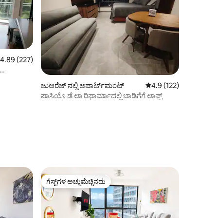
 ರಲ್ಲಿ 4.89 ಸರಾಸರಿ ರೇಟಿಂಗ್, 227 ವಿಮರ್ಶೆಗಳು
4.89 (227)
ಜುಆರೆಜ್ ನಲ್ಲಿ ಅಪಾರ್ಟ್‌ಮಂಟ್
5 ರಲ್ಲಿ 4.9 ಸರಾಸರಿ ರೇಟಿಂ
4.9 (122)
ಪಾಸಿಯೊ ಡೆ ಲಾ ರಿಫಾರ್ಮಾದಲ್ಲಿ ಬಾಡಿಗೆಗೆ ಲಾಫ್ಟ್
ಗೆಸ್ಟ್‌ಗಳ ಅಚ್ಚುಮೆಚ್ಚಿನದು
ಗೆಸ್ಟ್‌ಗಳ ಅಚ್ಚುಮೆಚ್ಚಿನದು