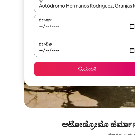
ಫಲಿತಾಂಶಗಳು ಲಭ್ಯವಿರುವಾಗ, ಅಪ್ ಮತ್ತು ಡೌನ್ ಬಾಣದ ಕೀಲಿಗಳೊ
ಚೆಕ್-ಇನ್
ಚೆಕ್-ಔಟ್
ಹುಡುಕಿ
ಆಟೋಡ್ರೋಮೊ ಹೆರ್ಮಾನೋಸ್