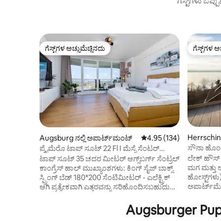
ಗೆಸ್ಟ್‌ಗಳು ಒಪ್ಪ
ಗೆಸ್ಟ್‌ಗಳ ಅಚ್ಚುಮೆಚ್ಚಿನದು
ಗೆಸ್ಟ್‌ಗಳ ಅ
ಗೆಸ್ಟ್‌ಗಳ ಅಚ್ಚುಮೆಚ್ಚಿನದು
ಗೆಸ್ಟ್‌ಗಳ ಅ
Herrschi
Augsburg ನಲ್ಲಿ ಅಪಾರ್ಟ್‌ಮಂಟ್
5 ರಲ್ಲಿ 4.95 ಸರಾಸರಿ ರೇಟಿಂಗ
4.95 (134)
ಲ್ಲಿ ಅಪಾರ್
ಸೌನಾ ಹೊಂದ
ಪ್ರೈಮೆರೊ ಟಾಪ್ ಸೂಟ್ 22 Fl I ಮೆಸ್ಸೆ ಸೆಂಟರ್
ಕಾಂಗ್ರೆಸ್
ಲೇಕ್ ಹೌಸ್ ನ
ಟಾಪ್ ಸೂಟ್ 35 ಚದರ ಮೀಟರ್ ಆಗ್ಸ್‌ಬರ್ಗ್ ಸೆಂಟ್ರಲ್
ಮಗ ಮತ್ತು ಅ
ಕಾಂಗ್ರೆಸ್ ಹಾಲ್ ಮುಖ್ಯಾಂಶಗಳು: ಕಿಂಗ್ ಸೈಜ್ ಬಾಕ್ಸ್
ಹೋಸ್ಟ್‌ಗಳ
ಸ್ಪ್ರಿಂಗ್ ಬೆಡ್ 180*200 ಸೆಂಟಿಮೀಟರ್ - ಎಲೆಕ್ಟ್ರಿಕ್
ಅಪಾರ್ಟ್‌ಮೆ
ಆಗಿ ಪ್ರತ್ಯೇಕವಾಗಿ ಎತ್ತರವನ್ನು ಸರಿಹೊಂದಿಸಬಹುದು
ಸಾಂದರ್ಭಿಕವ
ನೆಟ್‌ಫ್ಲಿಕ್ಸ್‌ನೊಂದಿಗೆ 55 ಇಂಚಿನ ನಿಯೋ-ಕ್ವೆಲ್ಡ್ ಟಿವಿ
ಬಳಸುತ್ತೇವೆ.
ಸ್ಟ್ರೀಮಿಂಗ್ ಮತ್ತು ಹೋಮ್ ಆಫೀಸ್‌ಗಾಗಿ 100 K
Augsburger Pupp
ಗೆಸ್ಟ್‌ಗಳಾಗ
ಇಂಟರ್ನೆಟ್. ಅಡುಗೆ ಮತ್ತು ಮಸಾಲೆ ಪಾತ್ರೆಗಳನ್ನು