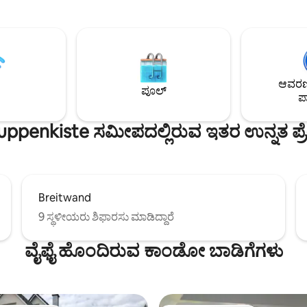
ಂಟ್ ಅನ್ನು ಹೊಸದಾಗಿ ನವೀಕರಿಸಲಾಗಿದೆ,
ಆಗ್ಸ್‌ಬರ್ಗ್‌ನ ಐತಿಹಾಸಿಕ ಕೇಂದ್ರವು ನಿಮ್
ಮೀಟರ್, ಸರೋವರ ಮತ್ತು ಪರ್ವತಗಳ
ಬಾಗಿಲಿನಿಂದಲೇ ಪ್ರಾರಂಭವಾಗುತ್ತದೆ. ಕೆಫೆ
ಟು ಸ್ಥಳಾವಕಾಶ, ಬೆಳಕು ಮತ್ತು
ರೆಸ್ಟೋರೆಂಟ್‌ಗಳು, ಸ್ಟ್ರೀಟ್ ಮ್ಯೂಸಿಕ್ ಮ
ೀಡುತ್ತದೆ – ವಿಶ್ರಾಂತಿ ಪಡೆಯಲು
ಅತ್ಯಂತ ಪ್ರಸಿದ್ಧ ಆಕರ್ಷಣೆಗಳು ಕೇವಲ ಕೆಲ
ೆ. ಲಿವಿಂಗ್/ಡೈನಿಂಗ್ ರೂಮ್, ಬಾಲ್ಕನಿ,
ದೂರದಲ್ಲಿವೆ. ನಗರ ವಿಹಾರವು ಹೇಗಿರಬ
ಬಾತ್‌ರೂಮ್, 2 ಬೆಡ್‌ರೂಮ್‌ಗಳು ಮತ್ತು
ಹಾಗೆಯೇ ಇರುತ್ತದೆ.
ಆವರಣದ
ಪೂಲ್
ಪಾ
ppenkiste ಸಮೀಪದಲ್ಲಿರುವ ಇತರ ಉನ್ನತ ಪ್ರೇ
Breitwand
9 ಸ್ಥಳೀಯರು ಶಿಫಾರಸು ಮಾಡಿದ್ದಾರೆ
ವೈಫೈ ಹೊಂದಿರುವ ಕಾಂಡೋ ಬಾಡಿಗೆಗಳು