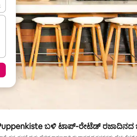
ಂದಿಗೆ ನ್ಯಾವಿಗೇಟ್ ಮಾಡಿ ಅಥವಾ ಸ್ಪರ್ಶ ಅಥವಾ ಸ್ವೈಪ್ ಗೆಸ್ಚರ್‌ಗಳ ಮೂಲಕ ಅನ್ವೇಷಿಸಿ.
uppenkiste ಬಳಿ ಟಾಪ್-ರೇಟೆಡ್ ರಜಾದಿನದ ಬ