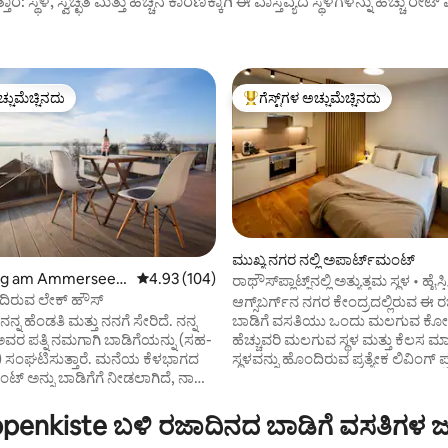
ುತ್ತಾರೆ: ಸ್ಥಳ, ಸ್ವಚ್ಛತೆ ಮತ್ತು ಹೆಚ್ಚಿನ ಕಾರಣಕ್ಕಾಗಿ ಈ ವಾಸ್ತವ್ಯದ ಸ್ಥಳಗಳನ್ನು ಹೆಚ್ಚು ರೇ
ಚ್ಚುಮೆಚ್ಚಿನದು
ಗೆಸ್ಟ್‌ಗಳ ಅಚ್ಚುಮೆಚ್ಚಿನದು
ಚ್ಚುಮೆಚ್ಚಿನದು
ಗೆಸ್ಟ್‌ಗಳಿಗೆ ಅತಿ ಹೆಚ್ಚು ಅಚ್ಚುಮೆಚ್ಚಿನದು
ಮುಖ್ಯ ನಗರ ನಲ್ಲಿ ಅಪಾರ್ಟ್‌ಮಂಟ್
ng am Ammersee ನ
5 ರಲ್ಲಿ 4.93 ಸರಾಸರಿ ರೇಟಿಂಗ್, 104 ವಿಮರ್ಶೆಗಳು
4.93 (104)
್, 134 ವಿಮರ್ಶೆಗಳು
ರಾಥೌಸ್‌ಪ್ಲಾಟ್ಜ್‌ನಲ್ಲಿ ಅತ್ಯುತ್ತಮ ಸ್ಥಳ • ಹೈಸ
ಟ್‌ಮಂಟ್
ಿರುವ ಲೇಕ್ ಹೌಸ್
ಆಗ್ಸ್‌ಬರ್ಗ್‌ನ ನಗರ ಕೇಂದ್ರದಲ್ಲಿರುವ ಈ
ನ್ನ ಹೆಂಡತಿ ಮತ್ತು ನನಗೆ ಸೇರಿದೆ. ನನ್ನ
ಬಾಡಿಗೆ ವಸತಿಯು ಒಂದು ಮಲಗುವ ಕೋಣೆ
ವರ ಪತ್ನಿ ನಮಗಾಗಿ ಬಾಡಿಗೆಯನ್ನು (ಸಹ-
ಹೆಚ್ಚುವರಿ ಮಲಗುವ ಸ್ಥಳ ಮತ್ತು ಕೆಲಸ 
ು) ಸಂಘಟಿಸುತ್ತಾರೆ. ಮನೆಯ ಕೆಳಭಾಗದ
ಸ್ಥಳವನ್ನು ಹೊಂದಿರುವ ಪ್ರತ್ಯೇಕ ಲಿವಿಂಗ್ ಪ
ಂಟ್ ಅನ್ನು ಬಾಡಿಗೆಗೆ ನೀಡಲಾಗಿದೆ, ನಾವು
ಒದಗಿಸುತ್ತದೆ. ಜೋಡಿಗಳು, ಒಂದು ಮಗು
ಾಗಿ ಮೇಲಿನ ಅಪಾರ್ಟ್‌ಮೆಂಟ್ ಅನ್ನು
ಕುಟುಂಬಗಳು ಅಥವಾ ಪ್ರತ್ಯೇಕ ಕೊಠಡಿಗಳನ
 ಮೇಲಿನ ಅಪಾರ್ಟ್‌ಮೆಂಟ್‌ನಲ್ಲಿ ನಿಮ್ಮನ್ನು
ಬಯಸುವ ಇಬ್ಬರು ವಯಸ್ಕರಿಗೆ ಹೊಂದಿಕೊ
enkiste ಬಳಿ ರಜಾದಿನದ ಬಾಡಿಗೆ ವಸತಿಗಳ ಜ
ಿ ಸ್ವಾಗತಿಸಲು ನಾವು ಎದುರು ನೋಡುತ್ತಿದ್ದೇವೆ.
ಸೌಲಭ್ಯ. ರಾಥೌಸ್‌ಪ್ಲಾಟ್ಜ್‌ನಲ್ಲಿ ಪ್ರಧಾನ ಸ್ಥಳ: