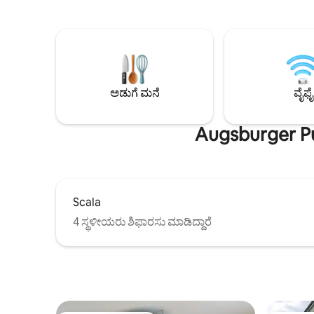
ಅಪಾರ್ಟ್‌ಮೆ
ಒಳಗೊಂಡಂತೆ ಸಂಪೂರ್ಣ ಅಡುಗೆಮನೆ. ಎಲ್ಇಡಿ
100 ಚದರ 
ಕನ್ನಡಿ ಮತ್ತು ವಾಕ್-ಇನ್ ಶವರ್ ಹೊಂದಿರುವ
ಮೇಲೆ ಸಾಕಷ್
ಬಾತ್‌ರೂಮ್. ವಿಶಾಲ ನೋಟ ಮತ್ತು ಬಾಲ್ಕನಿಯನ್ನು
ನೋಟವನ್ನು ನ
ಹೊಂದಿರುವ ಹೋಟೆಲ್ ಟವರ್‌ನ 22 ಮಹಡಿ.
ಅದ್ಭುತವಾಗಿದ
ವಾಕಿಂಗ್ ದೂರದಲ್ಲಿ: ಮುಖ್ಯ ರೈಲು ನಿಲ್ದಾಣ, ನಗರ
ಅಡುಗೆಮನೆ, 
ಕೇಂದ್ರ, ವಿಟೆಲ್ಸ್‌ಬಾಚರ್ ಪಾರ್ಕ್. ಡೇನಿಯಲ್ ಮತ್ತು
ಸೌನಾ.
ಸ್ಟೀಫನ್ ಬೆಂಬಲಕ್ಕೆ ಸಿದ್ಧರಾಗಿದ್ದಾರೆ
ಅಡುಗೆ ಮನೆ
ವೈಫೈ
Augsburger Pu
Scala
4 ಸ್ಥಳೀಯರು ಶಿಫಾರಸು ಮಾಡಿದ್ದಾರೆ