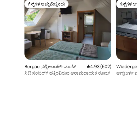
ಗೆಸ್ಟ್‌ಗಳ ಅಚ್ಚುಮೆಚ್ಚಿನದು
ಗೆಸ್ಟ್‌ಗಳ ಅ
ಗೆಸ್ಟ್‌ಗಳ ಅಚ್ಚುಮೆಚ್ಚಿನದು
ಗೆಸ್ಟ್‌ಗಳ ಅ
Burgau ನಲ್ಲಿ ಅಪಾರ್ಟ್‌ಮಂಟ್
5 ರಲ್ಲಿ 4.93 ಸರಾಸರಿ ರೇಟಿಂಗ
4.93 (602)
Wiedergelt
ಪಾರ್ಟ್‌ಮಂ
ಸಿಟಿ ಸೆಂಟರ್‌ಗೆ ಹತ್ತಿರವಿರುವ ಆರಾಮದಾಯಕ ರೂಮ್
ಆಗ್ಸ್‌ಬರ್ಗ
75 ಚದರ ಮ