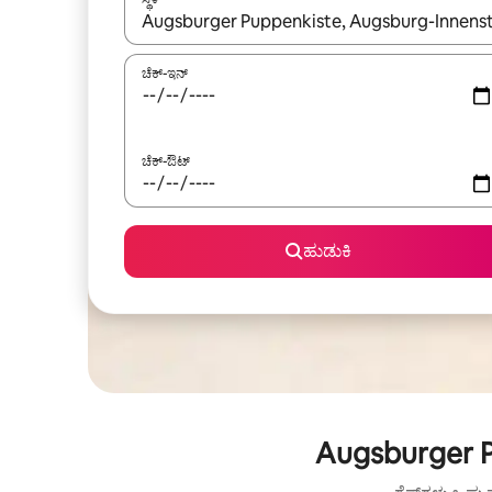
ಫಲಿತಾಂಶಗಳು ಲಭ್ಯವಿರುವಾಗ, ಅಪ್ ಮತ್ತು ಡೌನ್ ಬಾಣದ ಕೀಲಿಗಳೊ
ಚೆಕ್-ಇನ್
ಚೆಕ್-ಔಟ್
ಹುಡುಕಿ
Augsburger P