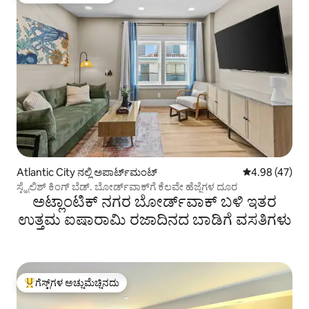
Atlantic City ನಲ್ಲಿ ಅಪಾರ್ಟ್‌ಮಂಟ್
5 ರಲ್ಲಿ 4.98 ಸರ
4.98 (47)
ಸ್ಟೈಲಿಶ್ ಕಿಂಗ್ ಬೆಡ್. ಬೋರ್ಡ್‌ವಾಕ್‌ಗೆ ಕೆಲವೇ ಹೆಜ್ಜೆಗಳ ದೂರ
ಅಟ್ಲಾಂಟಿಕ್ ನಗರ ಬೋರ್ಡ್‌ವಾಕ್ ಬಳಿ ಇತರ
ಉತ್ತಮ ಐಷಾರಾಮಿ ರಜಾದಿನದ ಬಾಡಿಗೆ ವಸತಿಗಳು
ಗೆಸ್ಟ್‌ಗಳ ಅಚ್ಚುಮೆಚ್ಚಿನದು
ಗೆಸ್ಟ್‌ಗಳಿಗೆ ಅತಿ ಹೆಚ್ಚು ಅಚ್ಚುಮೆಚ್ಚಿನದು