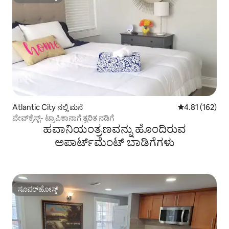
ಸೂಪರ್‌ಹೋಸ್ಟ್
Atlantic City ನಲ್ಲಿ ಮನೆ
5 ರಲ್ಲಿ 4.81 ಸರಾ
4.81 (162)
ವೇವ್‌ಕ್ರೆಸ್ಟ್- ಟ್ರಾಪಿಕಾನಾಗೆ ತ್ವರಿತ ನಡಿಗೆ
ಹವಾನಿಯಂತ್ರಣವನ್ನು ಹೊಂದಿರುವ
ಅಪಾರ್ಟ್‌ಮೆಂಟ್‌ ಬಾಡಿಗೆಗಳು
ಸೂಪರ್‌ಹೋಸ್ಟ್
ಸೂಪರ್‌ಹೋಸ್ಟ್