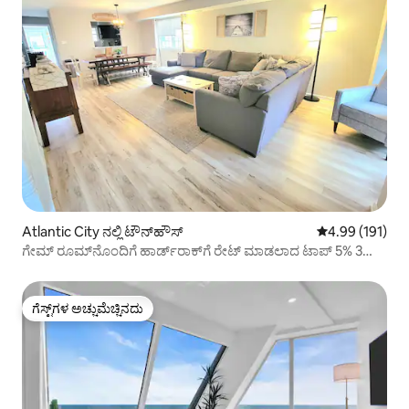
Atlantic City ನಲ್ಲಿ ಟೌನ್‌ಹೌಸ್
5 ರಲ್ಲಿ 4.99 ಸರಾ
4.99 (191)
ಗೇಮ್ ರೂಮ್‌ನೊಂದಿಗೆ ಹಾರ್ಡ್‌ರಾಕ್‌ಗೆ ರೇಟ್ ಮಾಡಲಾದ ಟಾಪ್ 5% 3
ಬ್ಲಾಕ್‌ಗಳು!
ಗೆಸ್ಟ್‌ಗಳ ಅಚ್ಚುಮೆಚ್ಚಿನದು
ಗೆಸ್ಟ್‌ಗಳ ಅಚ್ಚುಮೆಚ್ಚಿನದು