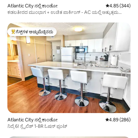
Atlantic City ನಲ್ಲಿ ಕಾಂಡೋ
5 ರಲ್ಲಿ 4.85 ಸರಾ
4.85 (344)
ಕಡಲತೀರದ ಮುಂಭಾಗ + ಉಚಿತ ಪಾರ್ಕಿಂಗ್ - AC ಯಲ್ಲಿ ಅತ್ಯುತ್ತಮ
ಕಾಂಡೋ
ಗೆಸ್ಟ್‌ಗಳ ಅಚ್ಚುಮೆಚ್ಚಿನದು
ಗೆಸ್ಟ್‌ಗಳಿಗೆ ಅತಿ ಹೆಚ್ಚು ಅಚ್ಚುಮೆಚ್ಚಿನದು
Atlantic City ನಲ್ಲಿ ಕಾಂಡೋ
5 ರಲ್ಲಿ 4.89 ಸರಾ
4.89 (286)
ನಿದ್ರೆ 6! ಸ್ಟೈಲಿಶ್ 1-BR ಓಷನ್ ಫ್ರಂಟ್