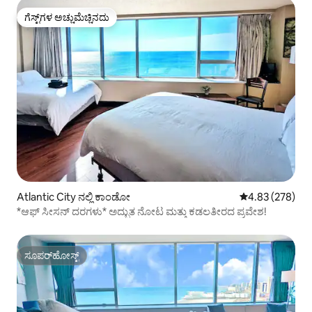
ಗೆಸ್ಟ್‌ಗಳ ಅಚ್ಚುಮೆಚ್ಚಿನದು
ಗೆಸ್ಟ್‌ಗಳ ಅಚ್ಚುಮೆಚ್ಚಿನದು
Atlantic City ನಲ್ಲಿ ಕಾಂಡೋ
5 ರಲ್ಲಿ 4.83 ಸರಾ
4.83 (278)
*ಆಫ್ ಸೀಸನ್ ದರಗಳು* ಅದ್ಭುತ ನೋಟ ಮತ್ತು ಕಡಲತೀರದ ಪ್ರವೇಶ!
ಸೂಪರ್‌ಹೋಸ್ಟ್
ಸೂಪರ್‌ಹೋಸ್ಟ್