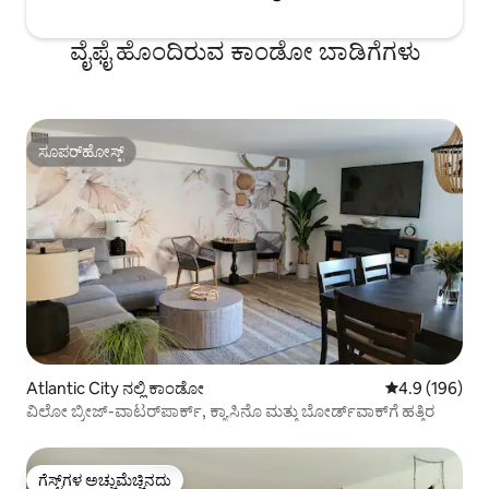
ವೈಫೈ ಹೊಂದಿರುವ ಕಾಂಡೋ ಬಾಡಿಗೆಗಳು
ಸೂಪರ್‌ಹೋಸ್ಟ್
ಸೂಪರ್‌ಹೋಸ್ಟ್
Atlantic City ನಲ್ಲಿ ಕಾಂಡೋ
5 ರಲ್ಲಿ 4.9 ಸರಾ
4.9 (196)
ವಿಲೋ ಬ್ರೀಜ್-ವಾಟರ್‌ಪಾರ್ಕ್, ಕ್ಯಾಸಿನೊ ಮತ್ತು ಬೋರ್ಡ್‌ವಾಕ್‌ಗೆ ಹತ್ತಿರ
ಗೆಸ್ಟ್‌ಗಳ ಅಚ್ಚುಮೆಚ್ಚಿನದು