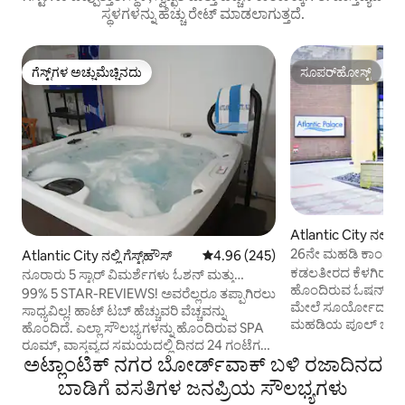
ಸ್ಥಳಗಳನ್ನು ಹೆಚ್ಚು ರೇಟ್ ಮಾಡಲಾಗುತ್ತದೆ.
ಗೆಸ್ಟ್‌ಗಳ ಅಚ್ಚುಮೆಚ್ಚಿನದು
ಸೂಪರ್‌ಹೋಸ್ಟ್
ಗೆಸ್ಟ್‌ಗಳ ಅಚ್ಚುಮೆಚ್ಚಿನದು
ಸೂಪರ್‌ಹೋಸ್ಟ್
Atlantic City ನಲ್ಲಿ
26ನೇ ಮಹಡಿ ಕಾಂಡೋ
Atlantic City ನಲ್ಲಿ ಗೆಸ್ಟ್‌ಹೌಸ್
5 ರಲ್ಲಿ 4.96 ಸರಾಸರಿ ರೇಟಿಂಗ್, 245 ವಿ
4.96 (245)
ಮುಂಭಾಗದ ವೀಕ್ಷಣೆಗಳ
ಕಡಲತೀರದ ಕೆಳಗಿರುವ ಅದ
ನೂರಾರು 5 ಸ್ಟಾರ್ ವಿಮರ್ಶೆಗಳು ಓಶನ್ ಮತ್ತು
ಹೊಂದಿರುವ ಓಷನ್ ಫ್ರಂಟ್ ಸ
ಬೋರ್ಡ್‌ವಾಕ್ ವೀಕ್ಷಣೆಗಳು
99% 5 STAR-REVIEWS! ಅವರೆಲ್ಲರೂ ತಪ್ಪಾಗಿರಲು
ಮೇಲೆ ಸೂರ್ಯೋದಯವನ್ನ
ಸಾಧ್ಯವಿಲ್ಲ! ಹಾಟ್ ಟಬ್ ಹೆಚ್ಚುವರಿ ವೆಚ್ಚವನ್ನು
ಮಹಡಿಯ ಪೂಲ್ ಬಳಿ
ಹೊಂದಿದೆ. ಎಲ್ಲಾ ಸೌಲಭ್ಯಗಳನ್ನು ಹೊಂದಿರುವ SPA
ಮುಂಭಾಗದ ಬಾಗಿಲಿನಿಂದ ವ
ರೂಮ್, ವಾಸ್ತವ್ಯದ ಸಮಯದಲ್ಲಿ ದಿನದ 24 ಗಂಟೆಗಳ
ಬೋರ್ಡ್‌ವಾಕ್‌ಗೆ ನಡೆಯಿರಿ... ಎಲ್ಲಾ ರಾ
ಅಟ್ಲಾಂಟಿಕ್ ನಗರ ಬೋರ್ಡ್‌ವಾಕ್ ಬಳಿ ರಜಾದಿನದ
ಕಾಲ ಬಳಸಲು ಪ್ರತಿ ವಾಸ್ತವ್ಯಕ್ಕೆ (ದಿನಕ್ಕೆ ಅಲ್ಲ) ಹೆಚ್ಚುವರಿ
ಆಹಾರ, ಸೂರ್ಯ ಮತ್ತು 
$200 ಪಾವತಿಸಿ. ವಿನಂತಿಸಲು 48 ಗಂಟೆಗಳ ಸೂಚನೆ
ಬಾಡಿಗೆ ವಸತಿಗಳ ಜನಪ್ರಿಯ ಸೌಲಭ್ಯಗಳು
ದೂರದಲ್ಲಿರುವ ನಮ್ಮ 
ಅಗತ್ಯವಿದೆ. ಲಭ್ಯತೆಯ ಆಧಾರದ ಮೇಲೆ ಖಾಸಗಿ/