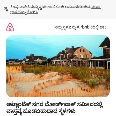
ವಿಷಯಕ್ಕೆ
ಕೆಲವು ಮಾಹಿತಿಯನ್ನು ಸ್ವಯಂಚಾಲಿತವಾಗಿ ಅನುವಾದಿಸಲಾಗಿದೆ. 
ಮೂಲ 
ಹೋಗಿ
ಭಾಷೆಯನ್ನು ತೋರಿಸಿ
ನಿಮ್ಮ ಸ್ಥಳವನ್ನು Airbnb ಯಲ್ಲಿ ಹಾಕಿ
ಅಟ್ಲಾಂಟಿಕ್ ನಗರ ಬೋರ್ಡ್‌ವಾಕ್ ಸಮೀಪದಲ್ಲಿ
ವಾಸ್ತವ್ಯ ಹೂಡಬಹುದಾದ ಸ್ಥಳಗಳು