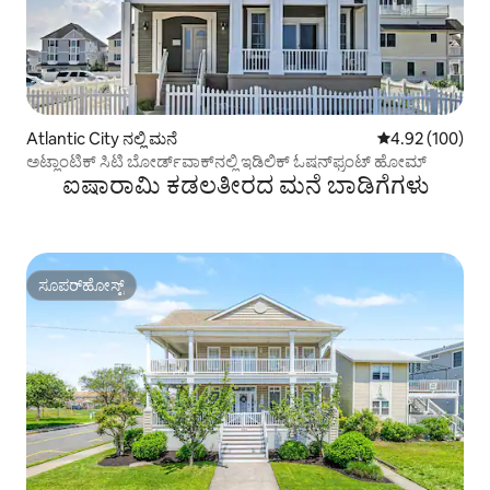
Atlantic City ನಲ್ಲಿ ಮನೆ
5 ರಲ್ಲಿ 4.92 ಸರಾ
4.92 (100)
ಅಟ್ಲಾಂಟಿಕ್ ಸಿಟಿ ಬೋರ್ಡ್‌ವಾಕ್‌ನಲ್ಲಿ ಇಡಿಲಿಕ್ ಓಷನ್‌ಫ್ರಂಟ್ ಹೋಮ್
ಐಷಾರಾಮಿ ಕಡಲತೀರದ ಮನೆ ಬಾಡಿಗೆಗಳು
ಸೂಪರ್‌ಹೋಸ್ಟ್
ಸೂಪರ್‌ಹೋಸ್ಟ್