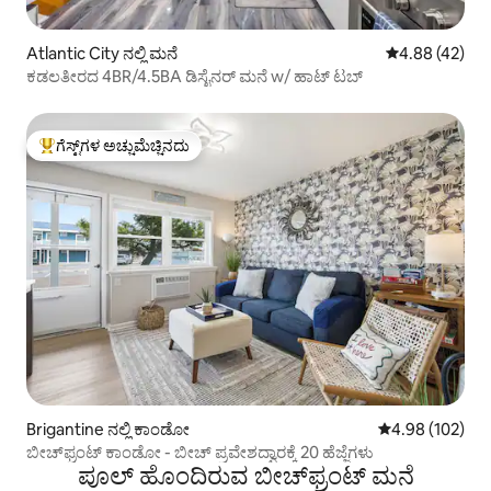
Atlantic City ನಲ್ಲಿ ಮನೆ
5 ರಲ್ಲಿ 4.88 ಸರ
4.88 (42)
ಕಡಲತೀರದ 4BR/4.5BA ಡಿಸೈನರ್ ಮನೆ w/ ಹಾಟ್ ಟಬ್
ಗೆಸ್ಟ್‌ಗಳ ಅಚ್ಚುಮೆಚ್ಚಿನದು
ಗೆಸ್ಟ್‌ಗಳಿಗೆ ಅತಿ ಹೆಚ್ಚು ಅಚ್ಚುಮೆಚ್ಚಿನದು
Brigantine ನಲ್ಲಿ ಕಾಂಡೋ
5 ರಲ್ಲಿ 4.98 ಸರಾ
4.98 (102)
ಬೀಚ್‌ಫ್ರಂಟ್ ಕಾಂಡೋ - ಬೀಚ್ ಪ್ರವೇಶದ್ವಾರಕ್ಕೆ 20 ಹೆಜ್ಜೆಗಳು
ಪೂಲ್ ಹೊಂದಿರುವ ಬೀಚ್‌‌ಫ್ರಂಟ್ ಮನೆ