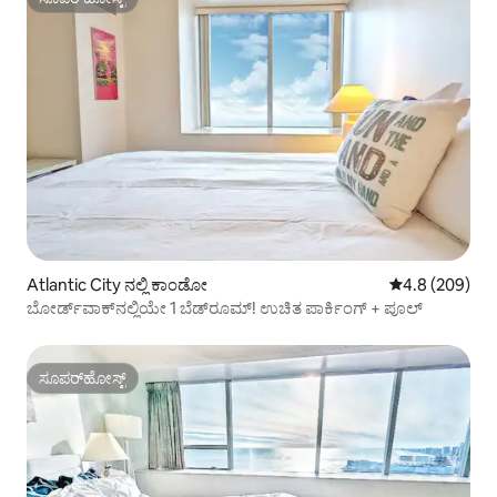
ಸೂಪರ್‌ಹೋಸ್ಟ್
Atlantic City ನಲ್ಲಿ ಕಾಂಡೋ
5 ರಲ್ಲಿ 4.8 ಸರಾ
4.8 (209)
ಬೋರ್ಡ್‌ವಾಕ್‌ನಲ್ಲಿಯೇ 1 ಬೆಡ್‌ರೂಮ್! ಉಚಿತ ಪಾರ್ಕಿಂಗ್ + ಪೂಲ್
ಸೂಪರ್‌ಹೋಸ್ಟ್
ಸೂಪರ್‌ಹೋಸ್ಟ್