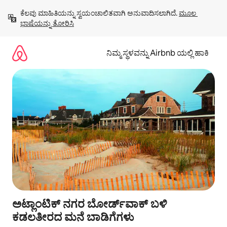
ವಿಷಯಕ್ಕೆ
ಕೆಲವು ಮಾಹಿತಿಯನ್ನು ಸ್ವಯಂಚಾಲಿತವಾಗಿ ಅನುವಾದಿಸಲಾಗಿದೆ. 
ಮೂಲ 
ಹೋಗಿ
ಭಾಷೆಯನ್ನು ತೋರಿಸಿ
ನಿಮ್ಮ ಸ್ಥಳವನ್ನು Airbnb ಯಲ್ಲಿ ಹಾಕಿ
ಅಟ್ಲಾಂಟಿಕ್ ನಗರ ಬೋರ್ಡ್‌ವಾಕ್ ಬಳಿ
ಕಡಲತೀರದ ಮನೆ ಬಾಡಿಗೆಗಳು