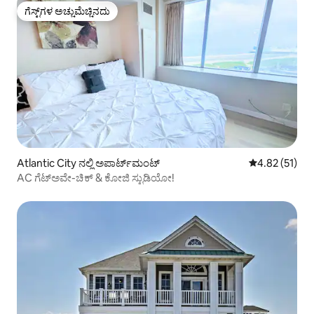
ಗೆಸ್ಟ್‌ಗಳ ಅಚ್ಚುಮೆಚ್ಚಿನದು
ಗೆಸ್ಟ್‌ಗಳ ಅಚ್ಚುಮೆಚ್ಚಿನದು
Atlantic City ನಲ್ಲಿ ಅಪಾರ್ಟ್‌ಮಂಟ್
5 ರಲ್ಲಿ 4.82 ಸರ
4.82 (51)
AC ಗೆಟ್‌ಅವೇ-ಚಿಕ್ & ಕೋಜಿ ಸ್ಟುಡಿಯೋ!