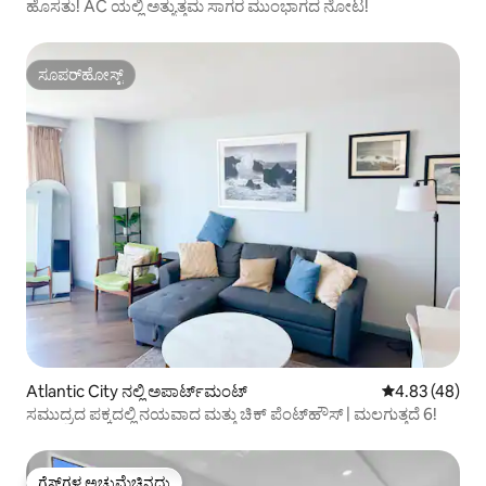
ಹೊಸತು! AC ಯಲ್ಲಿ ಅತ್ಯುತ್ತಮ ಸಾಗರ ಮುಂಭಾಗದ ನೋಟ!
ಸೂಪರ್‌ಹೋಸ್ಟ್
ಸೂಪರ್‌ಹೋಸ್ಟ್
Atlantic City ನಲ್ಲಿ ಅಪಾರ್ಟ್‌ಮಂಟ್
5 ರಲ್ಲಿ 4.83 ಸರ
4.83 (48)
ಸಮುದ್ರದ ಪಕ್ಕದಲ್ಲಿ ನಯವಾದ ಮತ್ತು ಚಿಕ್ ಪೆಂಟ್‌ಹೌಸ್ | ಮಲಗುತ್ತದೆ 6!
ಗೆಸ್ಟ್‌ಗಳ ಅಚ್ಚುಮೆಚ್ಚಿನದು