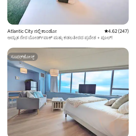
Atlantic City ನಲ್ಲಿ ಕಾಂಡೋ
5 ರಲ್ಲಿ 4.62 ಸರಾ
4.62 (247)
ಅದ್ಭುತ ನೇರ ಬೋರ್ಡ್‌ವಾಕ್ ಮತ್ತು ಕಡಲತೀರದ ಪ್ರವೇಶ + ಪೂಲ್!
ಸೂಪರ್‌ಹೋಸ್ಟ್
ಸೂಪರ್‌ಹೋಸ್ಟ್