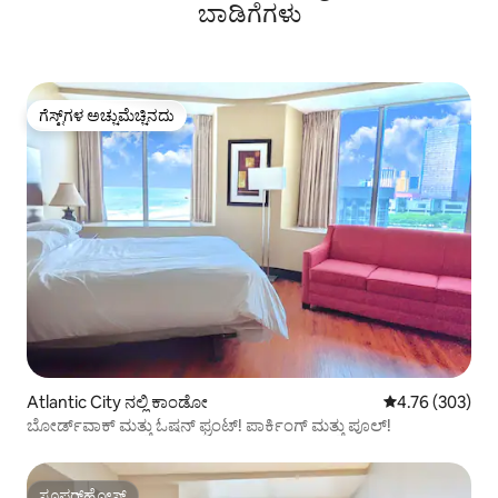
ಬಾಡಿಗೆಗಳು
ಗೆಸ್ಟ್‌ಗಳ ಅಚ್ಚುಮೆಚ್ಚಿನದು
ಗೆಸ್ಟ್‌ಗಳ ಅಚ್ಚುಮೆಚ್ಚಿನದು
Atlantic City ನಲ್ಲಿ ಕಾಂಡೋ
5 ರಲ್ಲಿ 4.76 ಸರಾ
4.76 (303)
ಬೋರ್ಡ್‌ವಾಕ್ ಮತ್ತು ಓಷನ್ ಫ್ರಂಟ್! ಪಾರ್ಕಿಂಗ್ ಮತ್ತು ಪೂಲ್!
ಸೂಪರ್‌ಹೋಸ್ಟ್