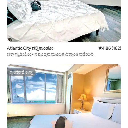
Atlantic City ನಲ್ಲಿ ಕಾಂಡೋ
5 ರಲ್ಲಿ 4.86 ಸರಾ
4.86 (162)
ಚಿಕ್ ಸ್ಟುಡಿಯೋ - ಸಮುದ್ರದ ಮೂಲಕ ವಿಶ್ರಾಂತಿ ಪಡೆಯಿರಿ!
ಸೂಪರ್‌ಹೋಸ್ಟ್
ಸೂಪರ್‌ಹೋಸ್ಟ್