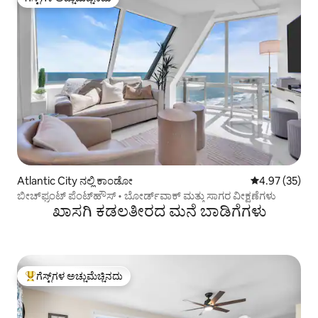
ಗೆಸ್ಟ್‌ಗಳ ಅಚ್ಚುಮೆಚ್ಚಿನದು
Atlantic City ನಲ್ಲಿ ಕಾಂಡೋ
5 ರಲ್ಲಿ 4.97 ಸರ
4.97 (35)
ಬೀಚ್‌ಫ್ರಂಟ್ ಪೆಂಟ್‌ಹೌಸ್ • ಬೋರ್ಡ್‌ವಾಕ್ ಮತ್ತು ಸಾಗರ ವೀಕ್ಷಣೆಗಳು
ಖಾಸಗಿ ಕಡಲತೀರದ ಮನೆ ಬಾಡಿಗೆಗಳು
ಗೆಸ್ಟ್‌ಗಳ ಅಚ್ಚುಮೆಚ್ಚಿನದು
ಗೆಸ್ಟ್‌ಗಳಿಗೆ ಅತಿ ಹೆಚ್ಚು ಅಚ್ಚುಮೆಚ್ಚಿನದು