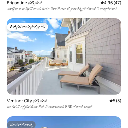
Brigantine ನಲ್ಲಿ ಮನೆ
5 ರಲ್ಲಿ 4.96 ಸರ
4.96 (47)
ಎಲ್ಲರಿಗೂ ಹತ್ತಿರವಿರುವ ಕಡಲತೀರದಿಂದ ಬ್ರಿಗಾಂಟೈನ್ ಬೀಚ್ 2 ಬ್ಲಾಕ್‌ಗಳು!
ಗೆಸ್ಟ್‌ಗಳ ಅಚ್ಚುಮೆಚ್ಚಿನದು
ಗೆಸ್ಟ್‌ಗಳ ಅಚ್ಚುಮೆಚ್ಚಿನದು
Ventnor City ನಲ್ಲಿ ಮನೆ
5 ರಲ್ಲಿ 5 
5 (5)
ಸಾಗರ ವೀಕ್ಷಣೆಗಳೊಂದಿಗೆ ವಿಶಾಲವಾದ 6BR ಬೀಚ್ ಬ್ಲಾಕ್
ಸೂಪರ್‌ಹೋಸ್ಟ್
ಸೂಪರ್‌ಹೋಸ್ಟ್