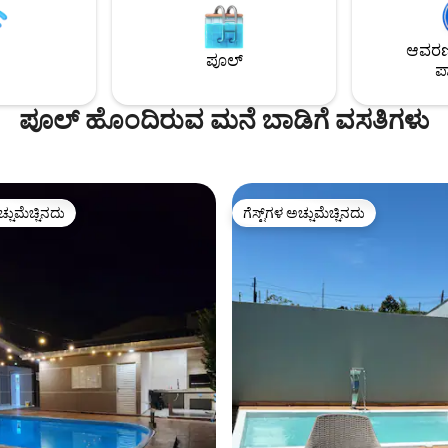
, 24 ಗಂಟೆಗಳ ಮೇಲ್ವಿಚಾರಣೆ ಹೊಂದಿದೆ,
ಖಂಡಿತವಾಗಿಯೂ ಪ್ರತ್ಯೇಕ ದೃಶ್ಯವಾಗಿದೆ😍
ತ್ತು ಐಸ್ ಕ್ರೀಮ್ ಪಾರ್ಲರ್‌ಗೆ
ನಿಮ್ಮ ಕುಟುಂಬವು ಅದ್ಭುತ ದಿನಗಳನ್ನು ಕಳ
ಆವರಣದ
ೆ. 🐾 ಸಾಕುಪ್ರಾಣಿ ಸ್ನೇಹಿ — ನಮ್ಮ ಪುಟ್ಟ
ಇಲ್ಲಿ ಬಳಿ! ಫೋಟೋಗಳನ್ನು ಹೊಂದಿಸಲಾಗಿದೆ/25
ಪೂಲ್
ಪಾ
ಲ್ಲ್ಲರಿಗೂ ಸ್ವಾಗತ!
ಇಲ್ಹಾ ಡೊ ಮೆಲ್ ಮತ್ತು ಮರಿನಾಗಳಿಗೆ ಸ
ನಿಮಿಷಗಳು
ಪೂಲ್ ಹೊಂದಿರುವ ಮನೆ ಬಾಡಿಗೆ ವಸತಿಗಳು
ಚ್ಚುಮೆಚ್ಚಿನದು
ಗೆಸ್ಟ್‌ಗಳ ಅಚ್ಚುಮೆಚ್ಚಿನದು
ಚ್ಚುಮೆಚ್ಚಿನದು
ಗೆಸ್ಟ್‌ಗಳ ಅಚ್ಚುಮೆಚ್ಚಿನದು