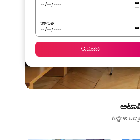
ಚೆಕ್-ಔಟ್
ಹುಡುಕಿ
ಅಟಾಮಿ
ಗೆಸ್ಟ್‌ಗಳು ಒಪ್ಪ