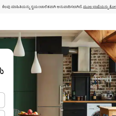
ಕೆಲವು ಮಾಹಿತಿಯನ್ನು ಸ್ವಯಂಚಾಲಿತವಾಗಿ ಅನುವಾದಿಸಲಾಗಿದೆ. 
ಮೂಲ ಭಾಷೆಯನ್ನು ತೋರ
ು
ಂದಿಗೆ ನ್ಯಾವಿಗೇಟ್ ಮಾಡಿ ಅಥವಾ ಸ್ಪರ್ಶ ಅಥವಾ ಸ್ವೈಪ್ ಗೆಸ್ಚರ್‌ಗಳ ಮೂಲಕ ಅನ್ವೇಷಿಸಿ.