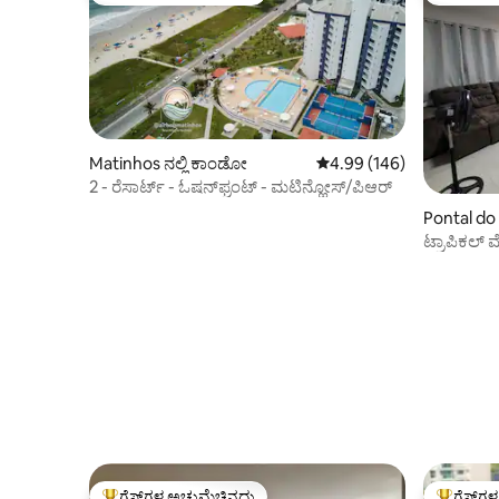
Matinhos ನಲ್ಲಿ ಕಾಂಡೋ
5 ರಲ್ಲಿ 4.99 ಸರಾಸರಿ ರೇಟಿಂಗ
4.99 (146)
2 - ರೆಸಾರ್ಟ್ - ಓಷನ್‌ಫ್ರಂಟ್ - ಮಟಿನ್ಹೋಸ್/ಪಿಆರ್
Pontal do
ಟ್ರಾಪಿಕಲ್
ಅಪಾರ್ಟ್‌ಮ
ಗೆಸ್ಟ್‌ಗಳ ಅಚ್ಚುಮೆಚ್ಚಿನದು
ಗೆಸ್ಟ್‌ಗ