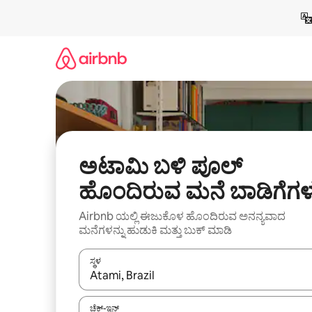
ವಿಷಯಕ್ಕೆ
ಹೋಗಿ
ಅಟಾಮಿ ಬಳಿ ಪೂಲ್
ಹೊಂದಿರುವ ಮನೆ ಬಾಡಿಗೆಗಳ
Airbnb ಯಲ್ಲಿ ಈಜುಕೊಳ ಹೊಂದಿರುವ ಅನನ್ಯವಾದ
ಮನೆಗಳನ್ನು ಹುಡುಕಿ ಮತ್ತು ಬುಕ್ ಮಾಡಿ
ಸ್ಥಳ
ಫಲಿತಾಂಶಗಳು ಲಭ್ಯವಿರುವಾಗ, ಅಪ್ ಮತ್ತು ಡೌನ್ ಬಾಣದ ಕೀಲಿಗಳೊ
ಚೆಕ್-ಇನ್