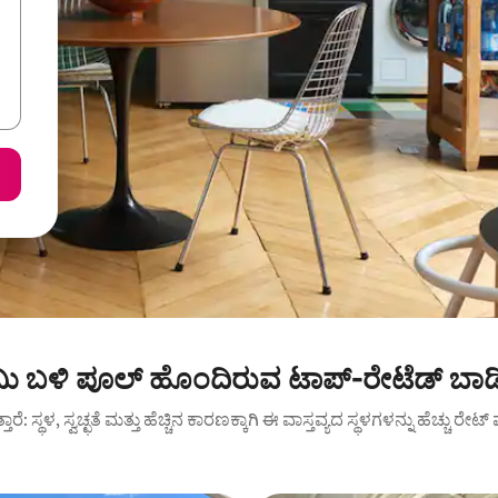
 ಬಳಿ ಪೂಲ್ ಹೊಂದಿರುವ ಟಾಪ್-ರೇಟೆಡ್ ಬಾಡಿ
ುತ್ತಾರೆ: ಸ್ಥಳ, ಸ್ವಚ್ಛತೆ ಮತ್ತು ಹೆಚ್ಚಿನ ಕಾರಣಕ್ಕಾಗಿ ಈ ವಾಸ್ತವ್ಯದ ಸ್ಥಳಗಳನ್ನು ಹೆಚ್ಚು ರೇ