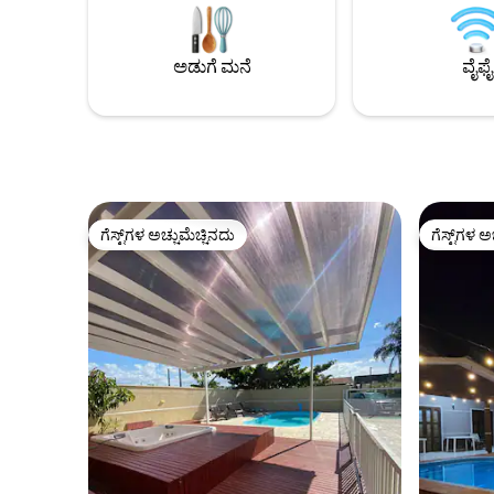
ಟಾಪ್ ಶೀಟ್, ಪಿಲ್ಲೊಕೇಸ್‌ಗಳು ಮತ್ತು ಬ್ಲಾಂಕೆಟ್
ಸ್ಥಳದಲ್ಲಿದೆ
ಸೇರಿದಂತೆ ಬೆಡ್ಡಿಂಗ್ ಪ್ಯಾಕೇಜ್ ಅನ್ನು ಹೊಂದಿದ್ದೇವೆ,
ಮಾರುಕಟ್ಟೆ ಮ
ಇದರ ಬೆಲೆ ಪ್ರತಿ ಡಬಲ್ ಬೆಡ್‌ಗೆ R$100 ಮತ್ತು ಪ್ರತಿ
ಹತ್ತಿರದಲ್ಲಿದ
ಅಡುಗೆ ಮನೆ
ವೈಫೈ
ಸಿಂಗಲ್ ಬೆಡ್‌ಗೆ R$80 ಆಗಿದೆ, ಇದನ್ನು ಚೆಕ್-ಇನ್
ಮೂಲೆಯಲ್ಲಿ ಎ
ಮಾಡುವ ಮೊದಲು ಠೇವಣಿ ಮೂಲಕ
ಪಾವತಿಸಬೇಕಾಗುತ್ತದೆ.
ಗೆಸ್ಟ್‌ಗಳ ಅಚ್ಚುಮೆಚ್ಚಿನದು
ಗೆಸ್ಟ್‌ಗಳ ಅ
ಗೆಸ್ಟ್‌ಗಳ ಅಚ್ಚುಮೆಚ್ಚಿನದು
ಗೆಸ್ಟ್‌ಗಳ ಅ