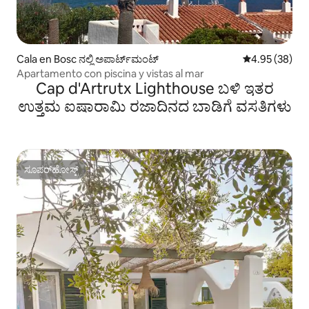
Cala en Bosc ನಲ್ಲಿ ಅಪಾರ್ಟ್‌ಮಂಟ್
5 ರಲ್ಲಿ 4.95 ಸರ
4.95 (38)
Apartamento con piscina y vistas al mar
Cap d'Artrutx Lighthouse ಬಳಿ ಇತರ
ಉತ್ತಮ ಐಷಾರಾಮಿ ರಜಾದಿನದ ಬಾಡಿಗೆ ವಸತಿಗಳು
ಸೂಪರ್‌ಹೋಸ್ಟ್
ಸೂಪರ್‌ಹೋಸ್ಟ್