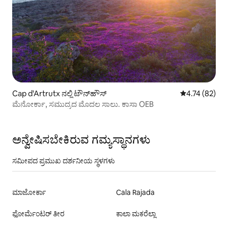
Cap d'Artrutx ನಲ್ಲಿ ಟೌನ್‌ಹೌಸ್
5 ರಲ್ಲಿ 4.74 ಸರ
4.74 (82)
ಮೆನೋರ್ಕಾ, ಸಮುದ್ರದ ಮೊದಲ ಸಾಲು. ಕಾಸಾ OEB
ಅನ್ವೇಷಿಸಬೇಕಿರುವ ಗಮ್ಯಸ್ಥಾನಗಳು
ಸಮೀಪದ ಪ್ರಮುಖ ದರ್ಶನೀಯ ಸ್ಥಳಗಳು
ಮಾಜೋರ್ಕಾ
Cala Rajada
ಫೋರ್ಮೆಂಟರ್ ತೀರ
ಕಾಲಾ ಮಕರೆಲ್ಲಾ