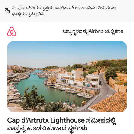
ವಿಷಯಕ್ಕೆ
ಕೆಲವು ಮಾಹಿತಿಯನ್ನು ಸ್ವಯಂಚಾಲಿತವಾಗಿ ಅನುವಾದಿಸಲಾಗಿದೆ. 
ಮೂಲ 
ಹೋಗಿ
ಭಾಷೆಯನ್ನು ತೋರಿಸಿ
ನಿಮ್ಮ ಸ್ಥಳವನ್ನು Airbnb ಯಲ್ಲಿ ಹಾಕಿ
Cap d'Artrutx Lighthouse ಸಮೀಪದಲ್ಲಿ
ವಾಸ್ತವ್ಯ ಹೂಡಬಹುದಾದ ಸ್ಥಳಗಳು