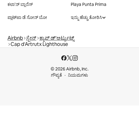
ಕಲಾ'ನ್ ಬ್ಲಾನೆಸ್
Playa Punta Prima
ಪ್ಲಾಟ್‌ಜಾ ಡೆ ಸೋನ್ ಬೋ
ಇನ್ನು ಹೆಚ್ಚು ತೋರಿಸಿ
Airbnb
ಸ್ಪೇನ್
ಕ್ಯಾಪ್ ಡ್'ಆರ್ಟ್ರುಟ್ಸ್
Cap d'Artrutx Lighthouse
© 2026 Airbnb, Inc.
ಗೌಪ್ಯತೆ
ನಿಯಮಗಳು