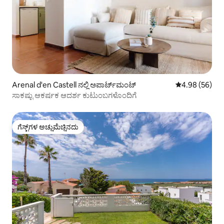
Arenal d'en Castell ನಲ್ಲಿ ಅಪಾರ್ಟ್‌ಮಂಟ್
5 ರಲ್ಲಿ 4.98 ಸರ
4.98 (56)
ಸಾಕಷ್ಟು ಆಕರ್ಷಕ ಆದರ್ಶ ಕುಟುಂಬಗಳೊಂದಿಗೆ
ಗೆಸ್ಟ್‌ಗಳ ಅಚ್ಚುಮೆಚ್ಚಿನದು
ಗೆಸ್ಟ್‌ಗಳ ಅಚ್ಚುಮೆಚ್ಚಿನದು