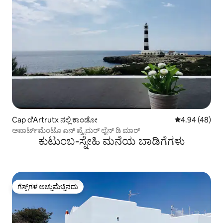
Cap d'Artrutx ನಲ್ಲಿ ಕಾಂಡೋ
5 ರಲ್ಲಿ 4.94 ಸರ
4.94 (48)
ಅಪಾರ್ಟ್‌ಮೆಂಟೊ ಎನ್ ಪ್ರೈಮರ್ ಲೈನ್ ಡಿ ಮಾರ್
ಕುಟುಂಬ-ಸ್ನೇಹಿ ಮನೆಯ ಬಾಡಿಗೆಗಳು
ಗೆಸ್ಟ್‌ಗಳ ಅಚ್ಚುಮೆಚ್ಚಿನದು
ಗೆಸ್ಟ್‌ಗಳ ಅಚ್ಚುಮೆಚ್ಚಿನದು