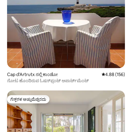
Cap d'Artrutx ನಲ್ಲಿ ಕಾಂಡೋ
5 ರಲ್ಲಿ 4.88 ಸರಾ
4.88 (156)
ನೋಟ ಹೊಂದಿರುವ ಓಷನ್‌ಫ್ರಂಟ್ ಅಪಾರ್ಟ್‌ಮೆಂಟ್
ಗೆಸ್ಟ್‌ಗಳ ಅಚ್ಚುಮೆಚ್ಚಿನದು
ಗೆಸ್ಟ್‌ಗಳ ಅಚ್ಚುಮೆಚ್ಚಿನದು