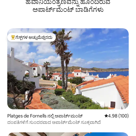
ಹವಾನಿಯಂತ್ರಣವನ್ನು ಹೊಂದಿರುವ
ಅಪಾರ್ಟ್‌ಮೆಂಟ್‌ ಬಾಡಿಗೆಗಳು
ಗೆಸ್ಟ್‌ಗಳ ಅಚ್ಚುಮೆಚ್ಚಿನದು
ಗೆಸ್ಟ್‌ಗಳಿಗೆ ಅತಿ ಹೆಚ್ಚು ಅಚ್ಚುಮೆಚ್ಚಿನದು
Platges de Fornells ನಲ್ಲಿ ಅಪಾರ್ಟ್‌ಮಂಟ್
5 ರಲ್ಲಿ 4.98 ಸರಾ
4.98 (100)
ದಂಪತಿಗಳಿಗೆ ಸುಂದರವಾದ ಅಪಾರ್ಟ್‌ಮೆಂಟ್ ಸೂಕ್ತವಾಗಿದೆ