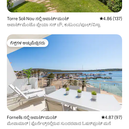
Torre Soli Nou ನಲ್ಲಿ ಅಪಾರ್ಟ್‌ಮಂಟ್
5 ರಲ್ಲಿ 4.86 ಸರಾ
4.86 (137)
ಅಪಾರ್ಟ್‌ಮೆಂಟೊ ಪ್ಲೇಯಾ ಸನ್ ಬೌ, ಕುಟುಂಬ/ಪೂಲ್/ವಿಸ್ಟಾ
ಗೆಸ್ಟ್‌ಗಳ ಅಚ್ಚುಮೆಚ್ಚಿನದು
ಗೆಸ್ಟ್‌ಗಳ ಅಚ್ಚುಮೆಚ್ಚಿನದು
Fornells ನಲ್ಲಿ ಅಪಾರ್ಟ್‌ಮಂಟ್
5 ರಲ್ಲಿ 4.87 ಸರ
4.87 (97)
ಮೇವಾಮಾರ್ | ಫೊರ್ನೆಲ್ಸ್‌ನಲ್ಲಿರುವ ಸುಂದರವಾದ ಓಷನ್‌ಫ್ರಂಟ್ ಮನೆ