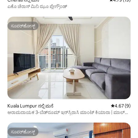
ಎಕೊ ಚೆರಾಸ್ ಮಿನಿ ಝೂ ಪ್ಲೇಗ್ರೌಂಡ್
ಸೂಪರ್‌ಹೋಸ್ಟ್
ಸೂಪರ್‌ಹೋಸ್ಟ್
Kuala Lumpur ನಲ್ಲಿ ಮನೆ
5 ರಲ್ಲಿ 4.67 ಸ
4.67 (9)
ಆರಾಮದಾಯಕ 3-ಬೆಡ್‌ರೂಮ್ ಇನ್‌ಸ್ಪಿರಾಸಿ ಮಾಂಟ್ ಕಿಯಾರಾ | ಮಾಲ್‌ಗಳ
ಹತ್ತಿರ
ಸೂಪರ್‌ಹೋಸ್ಟ್
ಸೂಪರ್‌ಹೋಸ್ಟ್