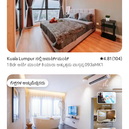
Kuala Lumpur ನಲ್ಲಿ ಅಪಾರ್ಟ್‌ಮಂಟ್
5 ರಲ್ಲಿ 4.81 ಸರಾ
4.81 (104)
1 Bdr ಆರ್ಟೆ ಮಾಂಟ್ ಕಿಯಾರಾ ಅತ್ಯುತ್ತಮ ವಾಸ್ತವ್ಯ 093aMK1
ಗೆಸ್ಟ್‌ಗಳ ಅಚ್ಚುಮೆಚ್ಚಿನದು
ಗೆಸ್ಟ್‌ಗಳ ಅಚ್ಚುಮೆಚ್ಚಿನದು