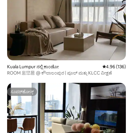
Kuala Lumpur ನಲ್ಲಿ ಕಾಂಡೋ
5 ರಲ್ಲಿ 4.96 ಸರಾ
4.96 (136)
ROOM 岩悠居 @ ಕೌಲಾಲಂಪುರ | ಪೂಲ್ ಮತ್ತು KLCC ವೀಕ್ಷಣೆ
ಸೂಪರ್‌ಹೋಸ್ಟ್
ಸೂಪರ್‌ಹೋಸ್ಟ್