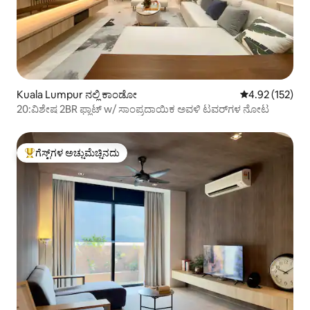
Kuala Lumpur ನಲ್ಲಿ ಕಾಂಡೋ
5 ರಲ್ಲಿ 4.92 ಸರಾ
4.92 (152)
20:ವಿಶೇಷ 2BR ಫ್ಲಾಟ್ w/ ಸಾಂಪ್ರದಾಯಿಕ ಅವಳಿ ಟವರ್‌ಗಳ ನೋಟ
ಗೆಸ್ಟ್‌ಗಳ ಅಚ್ಚುಮೆಚ್ಚಿನದು
ಗೆಸ್ಟ್‌ಗಳಿಗೆ ಅತಿ ಹೆಚ್ಚು ಅಚ್ಚುಮೆಚ್ಚಿನದು