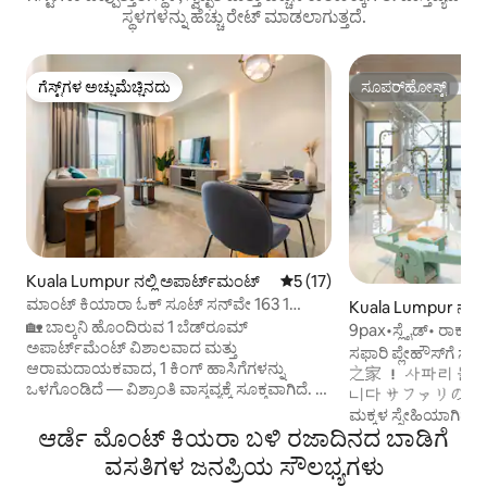
ಸ್ಥಳಗಳನ್ನು ಹೆಚ್ಚು ರೇಟ್ ಮಾಡಲಾಗುತ್ತದೆ.
ಗೆಸ್ಟ್‌ಗಳ ಅಚ್ಚುಮೆಚ್ಚಿನದು
ಸೂಪರ್‌ಹೋಸ್ಟ್
ಗೆಸ್ಟ್‌ಗಳ ಅಚ್ಚುಮೆಚ್ಚಿನದು
ಸೂಪರ್‌ಹೋಸ್ಟ್
Kuala Lumpur ನಲ್ಲಿ ಅಪಾರ್ಟ್‌ಮಂಟ್
5 ರಲ್ಲಿ 5 ಸರಾಸರಿ ರೇಟಿಂಗ್, 17 ವಿ
5 (17)
ಮಾಂಟ್ ಕಿಯಾರಾ ಓಕ್ ಸೂಟ್ ಸನ್‌ವೇ 163 1
Kuala Lumpur ನಲ್ಲಿ ಲ
ಬೆಡ್‌ರೂಮ್ 1-2 ಪ್ಯಾಕ್ಸ್
🏡 ಬಾಲ್ಕನಿ ಹೊಂದಿರುವ 1 ಬೆಡ್‌ರೂಮ್
9pax•ಸ್ಲೈಡ್• ರಾಕ್‌ಕ್ಲ
ಅಪಾರ್ಟ್‌ಮೆಂಟ್ ವಿಶಾಲವಾದ ಮತ್ತು
MITEC ಹತ್ತಿರ
ಸಫಾರಿ ಪ್ಲೇಹೌಸ್‌ಗ
ಆರಾಮದಾಯಕವಾದ, 1 ಕಿಂಗ್ ಹಾಸಿಗೆಗಳನ್ನು
之家 ！ 사파리 놀
ಒಳಗೊಂಡಿದೆ — ವಿಶ್ರಾಂತಿ ವಾಸ್ತವ್ಯಕ್ಕೆ ಸೂಕ್ತವಾಗಿದೆ. 🛁
니다 サファリの家へようこそ ನ
ಬಾತ್‌ರೂಮ್: ಬಾತ್‌ಟಬ್‌ನೊಂದಿಗೆ ರಿಫ್ರೆಶ್ ಶವರ್‌ಗಾಗಿ
ಮಕ್ಕಳ ಸ್ನೇಹಿಯಾಗಿದೆ, 
ಬಿಸಿ ನೀರಿನಿಂದ ಸಜ್ಜುಗೊಳಿಸಲಾಗಿದೆ 🛠️ ಸೌಲಭ್ಯಗಳು
ಆರ್ಡೆ ಮೊಂಟ್ ಕಿಯರಾ ಬಳಿ ರಜಾದಿನದ ಬಾಡಿಗೆ
ಮತ್ತು ಮಕ್ಕಳು (ಮತ್ತು 
ಈ ಕೆಳಗಿನವುಗಳನ್ನು ಒಳಗೊಂಡಿವೆ: ಪಾತ್ರೆಗಳು,
ಸಂಪೂರ್ಣವಾಗಿ ಇಷ್ಟ
ವಸತಿಗಳ ಜನಪ್ರಿಯ ಸೌಲಭ್ಯಗಳು
ಪ್ಯಾನ್‌ಗಳು, ಪಾತ್ರೆಗಳು, ರೈಸ್ ಕುಕ್ಕರ್, ವಾಟರ್
ಒಳಾಂಗಣ ಸ್ಲೈಡ್ ಆಟದ