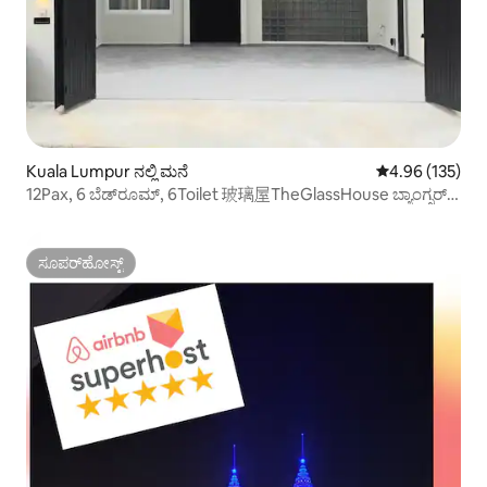
Kuala Lumpur ನಲ್ಲಿ ಮನೆ
5 ರಲ್ಲಿ 4.96 ಸರಾ
4.96 (135)
12Pax, 6 ಬೆಡ್‌ರೂಮ್, 6Toilet 玻璃屋TheGlassHouse ಬ್ಯಾಂಗ್ಸರ್
KL
ಸೂಪರ್‌ಹೋಸ್ಟ್
ಸೂಪರ್‌ಹೋಸ್ಟ್