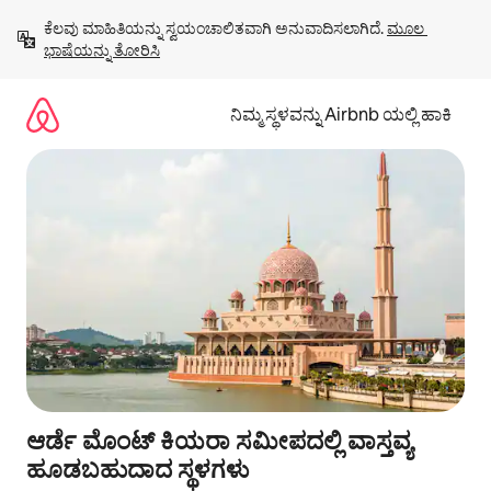
ವಿಷಯಕ್ಕೆ
ಕೆಲವು ಮಾಹಿತಿಯನ್ನು ಸ್ವಯಂಚಾಲಿತವಾಗಿ ಅನುವಾದಿಸಲಾಗಿದೆ. 
ಮೂಲ 
ಹೋಗಿ
ಭಾಷೆಯನ್ನು ತೋರಿಸಿ
ನಿಮ್ಮ ಸ್ಥಳವನ್ನು Airbnb ಯಲ್ಲಿ ಹಾಕಿ
ಆರ್ಡೆ ಮೊಂಟ್ ಕಿಯರಾ ಸಮೀಪದಲ್ಲಿ ವಾಸ್ತವ್ಯ
ಹೂಡಬಹುದಾದ ಸ್ಥಳಗಳು