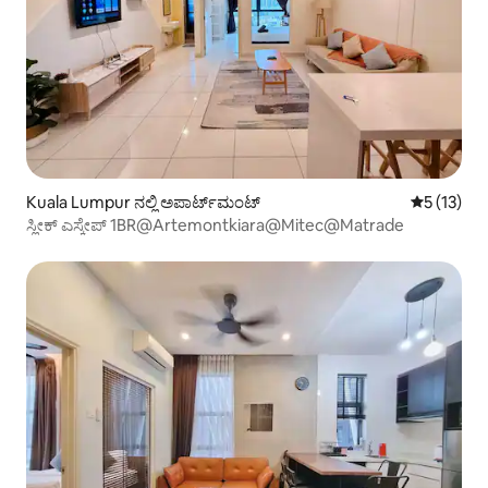
Kuala Lumpur ನಲ್ಲಿ ಅಪಾರ್ಟ್‌ಮಂಟ್
5 ರಲ್ಲಿ 5 ಸ
5 (13)
ಸ್ಲೀಕ್ ಎಸ್ಕೇಪ್ 1BR@Artemontkiara@Mitec@Matrade