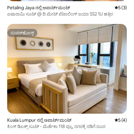
Petaling Jaya ನಲ್ಲಿ ಅಪಾರ್ಟ್‌ಮಂಟ್
5 ರಲ್ಲಿ 5 
5 (3)
ಐಷಾರಾಮಿ ಸೂಟ್ @ ದಿ ಮೇಟ್ ಪೆಟಾಲಿಂಗ್ ಜಯಾ SS2 1U ಹತ್ತಿರ
ಸೂಪರ್‌ಹೋಸ್ಟ್
ಸೂಪರ್‌ಹೋಸ್ಟ್
Kuala Lumpur ನಲ್ಲಿ ಅಪಾರ್ಟ್‌ಮಂಟ್
5 ರಲ್ಲಿ 5 
5 (4)
ಕಿಂಗ್ ಡಿಲಕ್ಸ್ ಸೂಟ್ - ಮೆರ್ಡೆಕಾ 118 ವ್ಯೂ, ನಗರಕ್ಕೆ ನಡಿಗೆ ದೂರ