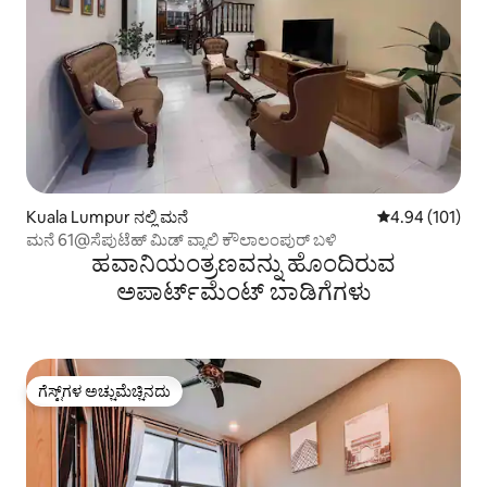
Kuala Lumpur ನಲ್ಲಿ ಮನೆ
5 ರಲ್ಲಿ 4.94 ಸರಾ
4.94 (101)
ಮನೆ 61@ಸೆಪುಟೆಹ್ ಮಿಡ್ ವ್ಯಾಲಿ ಕೌಲಾಲಂಪುರ್ ಬಳಿ
ಹವಾನಿಯಂತ್ರಣವನ್ನು ಹೊಂದಿರುವ
ಅಪಾರ್ಟ್‌ಮೆಂಟ್‌ ಬಾಡಿಗೆಗಳು
ಗೆಸ್ಟ್‌ಗಳ ಅಚ್ಚುಮೆಚ್ಚಿನದು
ಗೆಸ್ಟ್‌ಗಳ ಅಚ್ಚುಮೆಚ್ಚಿನದು