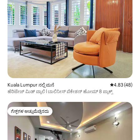
Kuala Lumpur ನಲ್ಲಿ ಮನೆ
5 ರಲ್ಲಿ 4.83 ಸರ
4.83 (48)
ಹೆರಿಟೇಜ್ ಮಿಡ್ ವ್ಯಾಲಿ l ಬಾಲಿನೀಸ್ ವೆಕೇಶನ್ ಹೋಮ್ 8 ಪ್ಯಾಕ್ಸ್
ಗೆಸ್ಟ್‌ಗಳ ಅಚ್ಚುಮೆಚ್ಚಿನದು
ಗೆಸ್ಟ್‌ಗಳ ಅಚ್ಚುಮೆಚ್ಚಿನದು