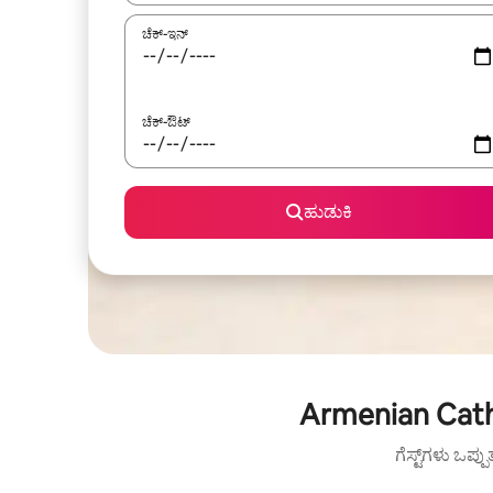
ಚೆಕ್-ಇನ್
ಚೆಕ್-ಔಟ್
ಹುಡುಕಿ
Armenian Cathe
ಗೆಸ್ಟ್‌ಗಳು ಒಪ್ಪ