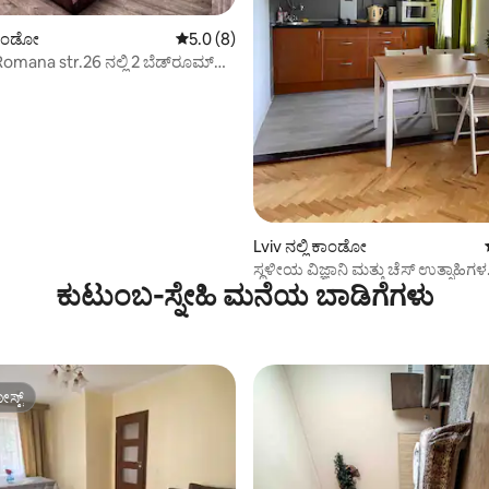
ಗ್, 24 ವಿಮರ್ಶೆಗಳು
 ಕಾಂಡೋ
5 ರಲ್ಲಿ 5.0 ಸರಾಸರಿ ರೇಟಿಂಗ್, 8 ವಿಮರ್ಶೆಗಳು
5.0 (8)
mana str.26 ನಲ್ಲಿ 2 ಬೆಡ್‌ರೂಮ್
ರ್ನ್
Lviv ನಲ್ಲಿ ಕಾಂಡೋ
ಸ್ಥಳೀಯ ವಿಜ್ಞಾನಿ ಮತ್ತು ಚೆಸ್ ಉತ್ಸಾಹಿಗಳ
ಕುಟುಂಬ-ಸ್ನೇಹಿ ಮನೆಯ ಬಾಡಿಗೆಗಳು
ಆರಾಮದಾಯಕ ಮನೆ
ಸ್ಟ್
ಸ್ಟ್