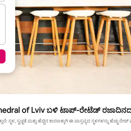
dral of Lviv ಬಳಿ ಟಾಪ್-ರೇಟೆಡ್ ರಜಾದಿನದ
ುತ್ತಾರೆ: ಸ್ಥಳ, ಸ್ವಚ್ಛತೆ ಮತ್ತು ಹೆಚ್ಚಿನ ಕಾರಣಕ್ಕಾಗಿ ಈ ವಾಸ್ತವ್ಯದ ಸ್ಥಳಗಳನ್ನು ಹೆಚ್ಚು ರೇ