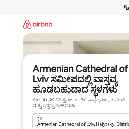
ವಿಷಯಕ್ಕೆ
ಹೋಗಿ
Armenian Cathedral of
Lviv ಸಮೀಪದಲ್ಲಿ ವಾಸ್ತವ್ಯ
ಹೂಡಬಹುದಾದ ಸ್ಥಳಗಳು
Airbnb ನಲ್ಲಿ ವಿಶಿಷ್ಟ ರಜಾ ಬಾಡಿಗೆ ವಾಸ್ತವ್ಯಗಳು, ಮನೆಗಳು
ಮತ್ತು ಇನ್ನಷ್ಟು ಬುಕ್ ಮಾಡಿ
ಸ್ಥಳ
ಫಲಿತಾಂಶಗಳು ಲಭ್ಯವಿರುವಾಗ, ಅಪ್ ಮತ್ತು ಡೌನ್ ಬಾಣದ ಕೀಲಿಗಳೊ