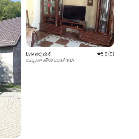
Lviv ನಲ್ಲಿ ಮನೆ
5 ರಲ್ಲಿ 5.0 ಸರಾಸರಿ ರೇಟ
5.0 (9)
ಮ್ಯೂಸಿಕ್ ಹೌಸ್ ಬಾಡಿಗೆ 10A