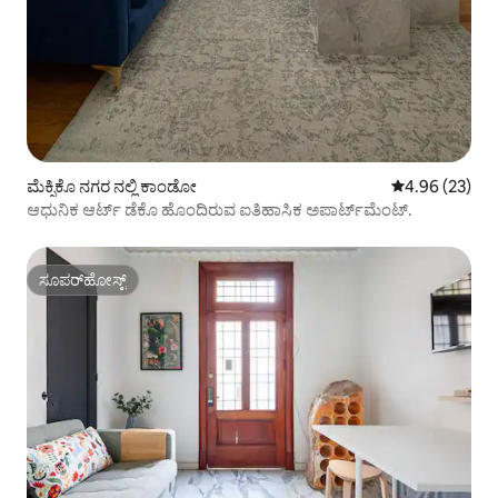
ಮೆಕ್ಸಿಕೊ ನಗರ ನಲ್ಲಿ ಕಾಂಡೋ
5 ರಲ್ಲಿ 4.96 ಸರ
4.96 (23)
ಆಧುನಿಕ ಆರ್ಟ್ ಡೆಕೊ ಹೊಂದಿರುವ ಐತಿಹಾಸಿಕ ಅಪಾರ್ಟ್‌ಮೆಂಟ್.
ಸೂಪರ್‌ಹೋಸ್ಟ್
ಸೂಪರ್‌ಹೋಸ್ಟ್