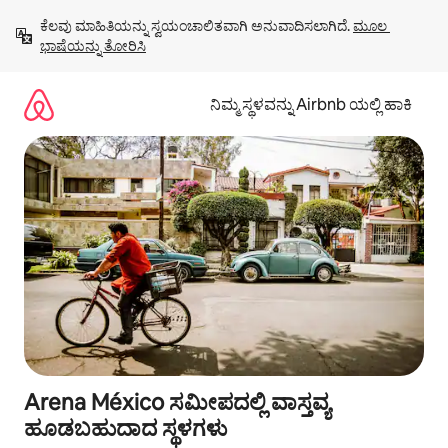
ವಿಷಯಕ್ಕೆ
ಕೆಲವು ಮಾಹಿತಿಯನ್ನು ಸ್ವಯಂಚಾಲಿತವಾಗಿ ಅನುವಾದಿಸಲಾಗಿದೆ. 
ಮೂಲ 
ಹೋಗಿ
ಭಾಷೆಯನ್ನು ತೋರಿಸಿ
ನಿಮ್ಮ ಸ್ಥಳವನ್ನು Airbnb ಯಲ್ಲಿ ಹಾಕಿ
Arena México ಸಮೀಪದಲ್ಲಿ ವಾಸ್ತವ್ಯ
ಹೂಡಬಹುದಾದ ಸ್ಥಳಗಳು