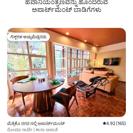
ಹವಾನಿಯಂತ್ರಣವನ್ನು ಹೊಂದಿರುವ
ಅನಿಸುತ್ತದೆ
ಅಪಾರ್ಟ್‌ಮೆಂಟ್‌ ಬಾಡಿಗೆಗಳು
ಗೆಸ್ಟ್‌ಗಳ ಅಚ್ಚುಮೆಚ್ಚಿನದು
ಗೆಸ್ಟ್‌ಗಳ ಅಚ್ಚುಮೆಚ್ಚಿನದು
ಮೆಕ್ಸಿಕೊ ನಗರ ನಲ್ಲಿ ಅಪಾರ್ಟ್‌ಮಂಟ್
5 ರಲ್ಲಿ 4.92 ಸರಾ
4.92 (165)
ರೋಮಾ ನಾರ್ಟೆ | ಕಾಸಾ ಅಪಾಚೆ