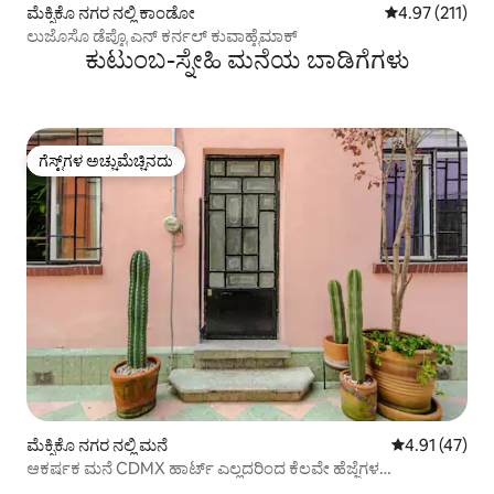
ಮೆಕ್ಸಿಕೊ ನಗರ ನಲ್ಲಿ ಕಾಂಡೋ
5 ರಲ್ಲಿ 4.97 ಸರಾ
4.97 (211)
ಲುಜೊಸೊ ಡೆಪ್ಟೊ ಎನ್ ಕರ್ನಲ್ ಕುವಾಹ್ಟೆಮಾಕ್
ಕುಟುಂಬ-ಸ್ನೇಹಿ ಮನೆಯ ಬಾಡಿಗೆಗಳು
ಗೆಸ್ಟ್‌ಗಳ ಅಚ್ಚುಮೆಚ್ಚಿನದು
ಗೆಸ್ಟ್‌ಗಳ ಅಚ್ಚುಮೆಚ್ಚಿನದು
ಮೆಕ್ಸಿಕೊ ನಗರ ನಲ್ಲಿ ಮನೆ
5 ರಲ್ಲಿ 4.91 ಸರ
4.91 (47)
ಆಕರ್ಷಕ ಮನೆ CDMX ಹಾರ್ಟ್ ಎಲ್ಲದರಿಂದ ಕೆಲವೇ ಹೆಜ್ಜೆಗಳ
ದೂರದಲ್ಲಿ!2BR