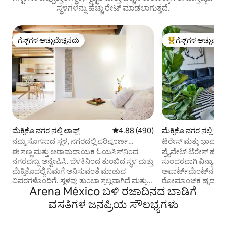
ಸ್ಥಳಗಳನ್ನು ಹೆಚ್ಚು ರೇಟ್ ಮಾಡಲಾಗುತ್ತದೆ.
ಗೆಸ್ಟ್‌ಗಳ ಅಚ್ಚುಮೆಚ್ಚಿನದು
ಗೆಸ್ಟ್‌ಗಳ ಅಚ್ಚುಮೆಚ್
ಗೆಸ್ಟ್‌ಗಳ ಅಚ್ಚುಮೆಚ್ಚಿನದು
ಗೆಸ್ಟ್‌ಗಳಿಗೆ ಅತಿ ಹೆಚ್ಚು
ಮೆಕ್ಸಿಕೊ ನಗರ ನಲ್ಲಿ ಲಾಫ್ಟ್
5 ರಲ್ಲಿ 4.88 ಸರಾಸರಿ ರೇಟಿಂಗ್, 490 ವಿ
4.88 (490)
ಮೆಕ್ಸಿಕೊ ನಗರ ನಲ್ಲಿ 
ನಮ್ಮ ಸೊಗಸಾದ ಸ್ಥಳ, ನಗರದಲ್ಲಿ ಪರಿಪೂರ್ಣ
ಟೆರೇಸ್ ಮತ್ತು ಛಾವಣಿಯ
ಓಯಸಿಸ್.
ಹೊಂದಿರುವ ಆಧುನಿಕ ಅ
ಈ ಸಣ್ಣ ಮತ್ತು ಆರಾಮದಾಯಕ ಓಯಸಿಸ್‌ನಿಂದ
ಪ್ರೈವೇಟ್ ಟೆರೇಸ್ 
ನಗರವನ್ನು ಅನ್ವೇಷಿಸಿ. ಬೆಳಕಿನಿಂದ ತುಂಬಿದ ಸ್ಥಳ ಮತ್ತು
ಸುಂದರವಾಗಿ ವಿನ್ಯಾಸ
ಮೆಕ್ಸಿಕೊದಲ್ಲಿ ನಿಮಗೆ ಅನಿಸುವಂತೆ ಮಾಡುವ
ಅಪಾರ್ಟ್‌ಮೆಂಟ್‌ನಲ್ಲಿ 
ವಿವರಗಳೊಂದಿಗೆ. ಸ್ಥಳವು ತುಂಬಾ ಸ್ತಬ್ಧವಾಗಿದೆ ಮತ್ತು
ರೋಮಾಂಚಕ ಹೃದಯದಲ್ಲಿ
Arena México ಬಳಿ ರಜಾದಿನದ ಬಾಡಿಗೆ
ಅಪಾರ್ಟ್‌ಮೆಂಟ್ ಅನ್ನು ಪ್ರೀತಿಯಿಂದ
ತಲ್ಲೀನಗೊಳಿಸಿಕೊಳ್ಳಿ. ಗ
ಅಲಂಕರಿಸಲಾಗಿದೆ. ಹೋಸ್ಟ್ ಆಗಿ ನಿಮಗೆ
ಒಳಾಂಗಣಗಳು, ನಂಬಲ
ವಸತಿಗಳ ಜನಪ್ರಿಯ ಸೌಲಭ್ಯಗಳು
ಬೇಕಾದುದನ್ನು ನಾವು ನಿಮಗೆ ಬೆಂಬಲಿಸಬಹುದು,
ವೀಕ್ಷಣೆಗಳು ಮತ್ತು ಝೊಕಾ
ಕೇಳಲು ಹಿಂಜರಿಯಬೇಡಿ ಮತ್ತು ಅದು ನಮ್ಮ
ಟ್ರೆಂಡಿ ನೆರೆಹೊರೆಗಳಿ