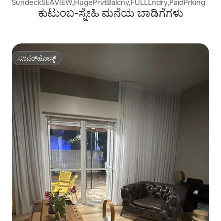
SundeckSEAVIEW,HugePrvtBalcny,FULLLndry,PaidPrking
ಕುಟುಂಬ-ಸ್ನೇಹಿ ಮನೆಯ ಬಾಡಿಗೆಗಳು
ಸೂಪರ್‌ಹೋಸ್ಟ್
ಸೂಪರ್‌ಹೋಸ್ಟ್