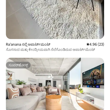
Ra'anana ನಲ್ಲಿ ಅಪಾರ್ಟ್‌ಮಂಟ್
5 ರಲ್ಲಿ 4.96 ಸರ
4.96 (23)
ಸೊಗಸಾದ ಮತ್ತು ಕೇಂದ್ರೀಯವಾಗಿ ನೆಲೆಗೊಂಡಿರುವ ಅಪಾರ್ಟ್‌ಮೆಂಟ್
ಸೂಪರ್‌ಹೋಸ್ಟ್
ಸೂಪರ್‌ಹೋಸ್ಟ್