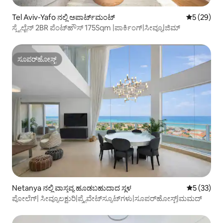
Tel Aviv-Yafo ನಲ್ಲಿ ಅಪಾರ್ಟ್‌ಮಂಟ್
5 ರಲ್ಲಿ 5 ಸರ
5 (29)
ಸ್ಕೈಲೈನ್ 2BR ಪೆಂಟ್‌ಹೌಸ್ 175Sqm |ಪಾರ್ಕಿಂಗ್|ಸೀವ್ಯೂ|ಜಿಮ್
ಸೂಪರ್‌ಹೋಸ್ಟ್
ಸೂಪರ್‌ಹೋಸ್ಟ್
Netanya ನಲ್ಲಿ ವಾಸ್ತವ್ಯ ಹೂಡಬಹುದಾದ ಸ್ಥಳ
5 ರಲ್ಲಿ 5 ಸರ
5 (33)
ಪೋಲೆಗ್| ಸೀವ್ಯೂಲಕ್ಷುರಿ|ಪ್ರೈವೇಟ್‌ಸ್ಯೂಟ್‌ಗಳು|ಸೂಪರ್‌ಹೋಸ್ಟ್|ಮಮದ್