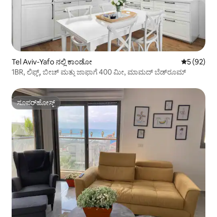
Tel Aviv-Yafo ನಲ್ಲಿ ಕಾಂಡೋ
5 ರಲ್ಲಿ 5 ಸರ
5 (92)
1BR, ಲಿಫ್ಟ್, ಬೀಚ್ ಮತ್ತು ಜಾಫಾಗೆ 400 ಮೀ, ಮಾಮದ್ ಬೆಡ್‌ರೂಮ್
ಸೂಪರ್‌ಹೋಸ್ಟ್
ಸೂಪರ್‌ಹೋಸ್ಟ್