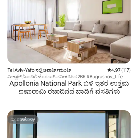
Tel Aviv-Yafo ನಲ್ಲಿ ಅಪಾರ್ಟ್‌ಮಂಟ್
5 ರಲ್ಲಿ 4.97 ಸರಾ
4.97 (117)
ಮಿಕ್ಲಾಟ್‌ನೊಂದಿಗೆ ಹೊಸದಾಗಿ ನವೀಕರಿಸಿದ 2BR #Bugrashov_Life
Apollonia National Park ಬಳಿ ಇತರ ಉತ್ತಮ
ಐಷಾರಾಮಿ ರಜಾದಿನದ ಬಾಡಿಗೆ ವಸತಿಗಳು
ಸೂಪರ್‌ಹೋಸ್ಟ್
ಸೂಪರ್‌ಹೋಸ್ಟ್