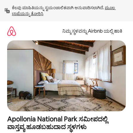
ವಿಷಯಕ್ಕೆ
ಕೆಲವು ಮಾಹಿತಿಯನ್ನು ಸ್ವಯಂಚಾಲಿತವಾಗಿ ಅನುವಾದಿಸಲಾಗಿದೆ. 
ಮೂಲ 
ಹೋಗಿ
ಭಾಷೆಯನ್ನು ತೋರಿಸಿ
ನಿಮ್ಮ ಸ್ಥಳವನ್ನು Airbnb ಯಲ್ಲಿ ಹಾಕಿ
Apollonia National Park ಸಮೀಪದಲ್ಲಿ
ವಾಸ್ತವ್ಯ ಹೂಡಬಹುದಾದ ಸ್ಥಳಗಳು