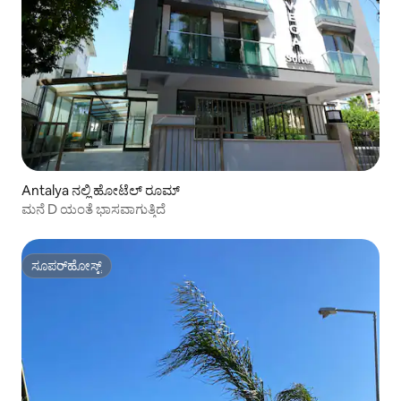
Antalya ನಲ್ಲಿ ಹೋಟೆಲ್ ರೂಮ್
ಮನೆ D ಯಂತೆ ಭಾಸವಾಗುತ್ತಿದೆ
ಸೂಪರ್‌ಹೋಸ್ಟ್
ಸೂಪರ್‌ಹೋಸ್ಟ್