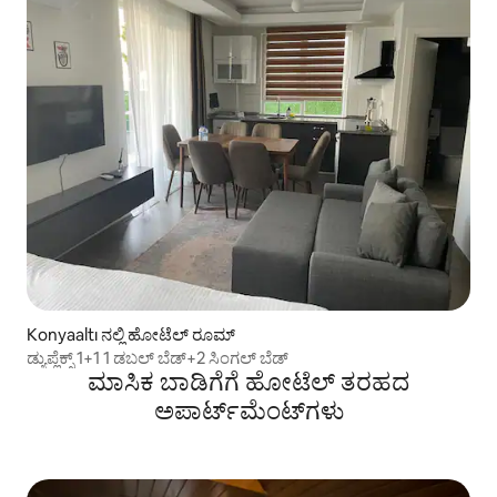
Konyaaltı ನಲ್ಲಿ ಹೋಟೆಲ್ ರೂಮ್
ಡ್ಯುಪ್ಲೆಕ್ಸ್ 1+1 1 ಡಬಲ್ ಬೆಡ್+2 ಸಿಂಗಲ್ ಬೆಡ್
ಮಾಸಿಕ ಬಾಡಿಗೆಗೆ ಹೋಟೆಲ್ ತರಹದ
ಅಪಾರ್ಟ್‌‌ಮೆಂಟ್‌ಗಳು