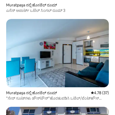
Muratpaşa ನಲ್ಲಿ ಹೋಟೆಲ್ ರೂಮ್
ಎಸೆನ್ ಅಪಾರ್ಟ್ ಒಟೆಲ್ ಸಿಂಗಲ್ ರೂಮ್ 3
Muratpaşa ನಲ್ಲಿ ಹೋಟೆಲ್ ರೂಮ್
5 ರಲ್ಲಿ 4.78 ಸರ
4.78 (37)
"ಸೇರ್ ಸೂಟ್‌ಗಳು ಡೌನ್‌ಟೌನ್"ಹೊರತುಪಡಿಸಿ ಒಟೆಲ್/ಪೆಂಟ್‌ಹೌಸ್
ಅಪಾರ್ಟ್‌ಮೆಂಟ್. < 23