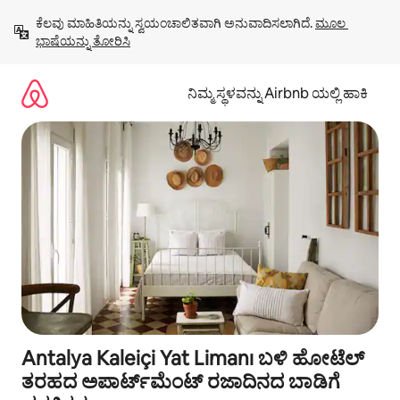
ವಿಷಯಕ್ಕೆ
ಕೆಲವು ಮಾಹಿತಿಯನ್ನು ಸ್ವಯಂಚಾಲಿತವಾಗಿ ಅನುವಾದಿಸಲಾಗಿದೆ. 
ಮೂಲ 
ಹೋಗಿ
ಭಾಷೆಯನ್ನು ತೋರಿಸಿ
ನಿಮ್ಮ ಸ್ಥಳವನ್ನು Airbnb ಯಲ್ಲಿ ಹಾಕಿ
Antalya Kaleiçi Yat Limanı ಬಳಿ ಹೋಟೆಲ್
ತರಹದ ಅಪಾರ್ಟ್‌‌ಮೆಂಟ್ ರಜಾದಿನದ ಬಾಡಿಗೆ