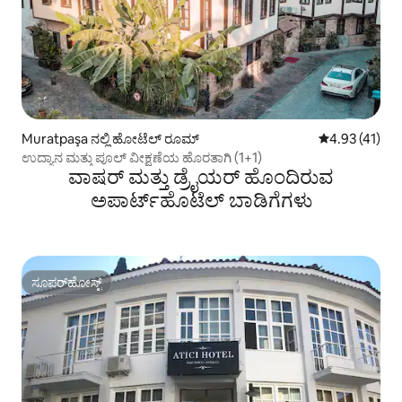
Muratpaşa ನಲ್ಲಿ ಹೋಟೆಲ್ ರೂಮ್
5 ರಲ್ಲಿ 4.93 ಸರ
4.93 (41)
ಉದ್ಯಾನ ಮತ್ತು ಪೂಲ್ ವೀಕ್ಷಣೆಯ ಹೊರತಾಗಿ (1+1)
ವಾಷರ್ ಮತ್ತು ಡ್ರೈಯರ್ ಹೊಂದಿರುವ
ಅಪಾರ್ಟ್‌ಹೊಟೆಲ್ ಬಾಡಿಗೆಗಳು
ಸೂಪರ್‌ಹೋಸ್ಟ್
ಸೂಪರ್‌ಹೋಸ್ಟ್