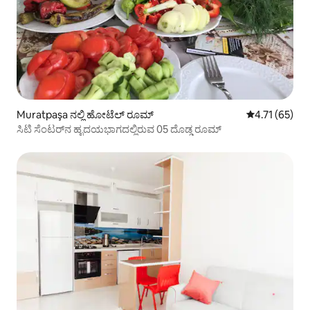
Muratpaşa ನಲ್ಲಿ ಹೋಟೆಲ್ ರೂಮ್
5 ರಲ್ಲಿ 4.71 ಸರ
4.71 (65)
ಸಿಟಿ ಸೆಂಟರ್‌ನ ಹೃದಯಭಾಗದಲ್ಲಿರುವ 05 ದೊಡ್ಡ ರೂಮ್