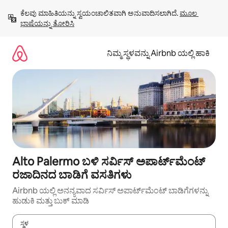
ವಿಷಯಕ್ಕೆ
ಕೆಲವು ಮಾಹಿತಿಯನ್ನು ಸ್ವಯಂಚಾಲಿತವಾಗಿ ಅನುವಾದಿಸಲಾಗಿದೆ. 
ಮೂಲ 
ಹೋಗಿ
ಭಾಷೆಯನ್ನು ತೋರಿಸಿ
ನಿಮ್ಮ ಸ್ಥಳವನ್ನು Airbnb ಯಲ್ಲಿ ಹಾಕಿ
Alto Palermo ಬಳಿ ಸರ್ವಿಸ್ ಅಪಾರ್ಟ್‌ಮೆಂಟ್
ರಜಾದಿನದ ಬಾಡಿಗೆ ವಸತಿಗಳು
Airbnb ಯಲ್ಲಿ ಅನನ್ಯವಾದ ಸರ್ವಿಸ್ ಅಪಾರ್ಟ್‌ಮೆಂಟ್ ಬಾಡಿಗೆಗಳನ್ನು
ಹುಡುಕಿ ಮತ್ತು ಬುಕ್ ಮಾಡಿ
ಸ್ಥಳ