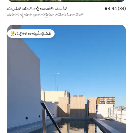
ಬ್ಯೂನಸ್ ಐರಿಸ್ ನಲ್ಲಿ ಅಪಾರ್ಟ್‌ಮಂಟ್
5 ರಲ್ಲಿ 4.94 ಸರ
4.94 (34)
ನಗರದ ಹೃದಯಭಾಗದಲ್ಲಿರುವ ಹಸಿರು ಓಯಸಿಸ್
ಗೆಸ್ಟ್‌ಗಳ ಅಚ್ಚುಮೆಚ್ಚಿನದು
ಗೆಸ್ಟ್‌ಗಳಿಗೆ ಅತಿ ಹೆಚ್ಚು ಅಚ್ಚುಮೆಚ್ಚಿನದು