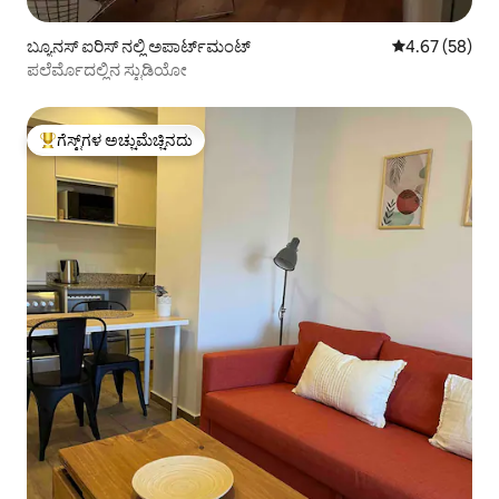
ಬ್ಯೂನಸ್ ಐರಿಸ್ ನಲ್ಲಿ ಅಪಾರ್ಟ್‌ಮಂಟ್
5 ರಲ್ಲಿ 4.67 ಸರ
4.67 (58)
ಪಲೆರ್ಮೊದಲ್ಲಿನ ಸ್ಟುಡಿಯೋ
ಗೆಸ್ಟ್‌ಗಳ ಅಚ್ಚುಮೆಚ್ಚಿನದು
ಗೆಸ್ಟ್‌ಗಳಿಗೆ ಅತಿ ಹೆಚ್ಚು ಅಚ್ಚುಮೆಚ್ಚಿನದು