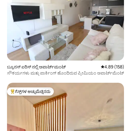
ಬ್ಯೂನಸ್ ಐರಿಸ್ ನಲ್ಲಿ ಅಪಾರ್ಟ್‌ಮಂಟ್
5 ರಲ್ಲಿ 4.89 ಸರಾ
4.89 (158)
ಸೌಕರ್ಯಗಳು ಮತ್ತು ಪಾರ್ಕಿಂಗ್ ಹೊಂದಿರುವ ಪ್ರೀಮಿಯಂ ಅಪಾರ್ಟ್‌ಮೆಂಟ್
ಗೆಸ್ಟ್‌ಗಳ ಅಚ್ಚುಮೆಚ್ಚಿನದು
ಗೆಸ್ಟ್‌ಗಳಿಗೆ ಅತಿ ಹೆಚ್ಚು ಅಚ್ಚುಮೆಚ್ಚಿನದು