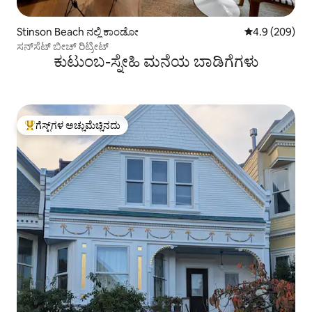
Stinson Beach ನಲ್ಲಿ ಕಾಂಡೋ
5 ರಲ್ಲಿ 4.9 ಸರಾ
4.9 (209)
ಸನ್‌ಸೆಟ್ ಬೀಚ್ ರಿಟ್ರೀಟ್
ಕುಟುಂಬ-ಸ್ನೇಹಿ ಮನೆಯ ಬಾಡಿಗೆಗಳು
ಗೆಸ್ಟ್‌ಗಳ ಅಚ್ಚುಮೆಚ್ಚಿನದು
ಗೆಸ್ಟ್‌ಗಳಿಗೆ ಅತಿ ಹೆಚ್ಚು ಅಚ್ಚುಮೆಚ್ಚಿನದು