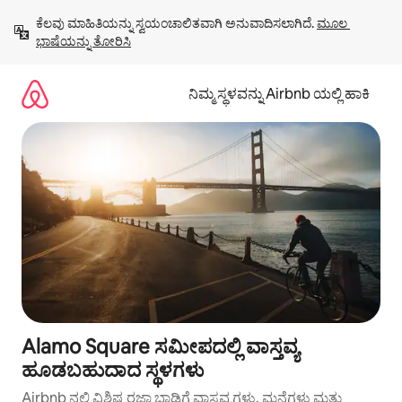
ವಿಷಯಕ್ಕೆ
ಕೆಲವು ಮಾಹಿತಿಯನ್ನು ಸ್ವಯಂಚಾಲಿತವಾಗಿ ಅನುವಾದಿಸಲಾಗಿದೆ. 
ಮೂಲ 
ಹೋಗಿ
ಭಾಷೆಯನ್ನು ತೋರಿಸಿ
ನಿಮ್ಮ ಸ್ಥಳವನ್ನು Airbnb ಯಲ್ಲಿ ಹಾಕಿ
Alamo Square ಸಮೀಪದಲ್ಲಿ ವಾಸ್ತವ್ಯ
ಹೂಡಬಹುದಾದ ಸ್ಥಳಗಳು
Airbnb ನಲ್ಲಿ ವಿಶಿಷ್ಟ ರಜಾ ಬಾಡಿಗೆ ವಾಸ್ತವ್ಯಗಳು, ಮನೆಗಳು ಮತ್ತು