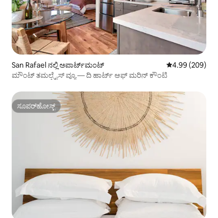
San Rafael ನಲ್ಲಿ ಅಪಾರ್ಟ್‌ಮಂಟ್
5 ರಲ್ಲಿ 4.99 ಸರಾ
4.99 (209)
ಮೌಂಟ್ ತಮಲ್ಪೈಸ್ ವ್ಯೂ — ದಿ ಹಾರ್ಟ್ ಆಫ್ ಮರಿನ್ ಕೌಂಟಿ
ಸೂಪರ್‌ಹೋಸ್ಟ್
ಸೂಪರ್‌ಹೋಸ್ಟ್