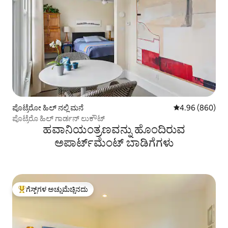
ಪೊಟ್ರೆರೋ ಹಿಲ್ ನಲ್ಲಿ ಮನೆ
5 ರಲ್ಲಿ 4.96 ಸರಾಸ
4.96 (860)
ಪೊಟ್ರೆರೊ ಹಿಲ್ ಗಾರ್ಡನ್ ಲುಕೌಟ್
ಹವಾನಿಯಂತ್ರಣವನ್ನು ಹೊಂದಿರುವ
ಅಪಾರ್ಟ್‌ಮೆಂಟ್‌ ಬಾಡಿಗೆಗಳು
ಗೆಸ್ಟ್‌ಗಳ ಅಚ್ಚುಮೆಚ್ಚಿನದು
ಗೆಸ್ಟ್‌ಗಳಿಗೆ ಅತಿ ಹೆಚ್ಚು ಅಚ್ಚುಮೆಚ್ಚಿನದು