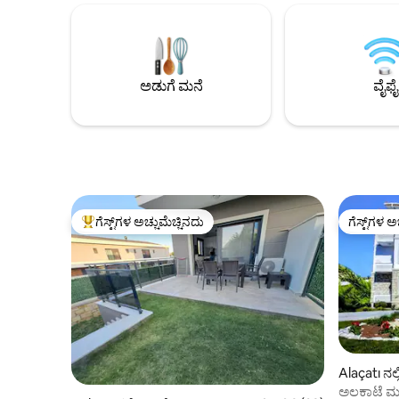
ನಡಿಗೆ ದೂರದ
ವರಾಂಡಾದಲ್ಲಿ ಊಟದ ಮೇಜು ಮತ್ತು ಉದ್ಯಾನದಲ್ಲಿ
ಕೇಂದ್ರಗಳು 
ಸನ್‌ಬೆಡ್‌ಗಳೊಂದಿಗೆ ಇದು ಕೇಂದ್ರೀಯ,
ನಿಮಿಷಗಳ ಡ್ರ
ಆರಾಮದಾಯಕ ಮತ್ತು ಶಾಂತಿಯುತ ಅಲಾಚಾಟಿ
ಗರಿಷ್ಠ 2 ಜ
ರಜೆಯನ್ನು ಒದಗಿಸುತ್ತದೆ. ☀️🏡🌴
ಪಾರ್ಕಿಂಗ್ ಇ
ಅಡುಗೆ ಮನೆ
ವೈಫೈ
ಗೆಸ್ಟ್‌ಗಳ ಅಚ್ಚುಮೆಚ್ಚಿನದು
ಗೆಸ್ಟ್‌ಗಳ ಅ
ಗೆಸ್ಟ್‌ಗಳಿಗೆ ಅತಿ ಹೆಚ್ಚು ಅಚ್ಚುಮೆಚ್ಚಿನದು
ಗೆಸ್ಟ್‌ಗಳ ಅ
Alaçatı ನಲ
ಅಲಕಾಟೆ ಮತ