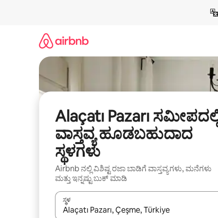
ವಿಷಯಕ್ಕೆ
ಹೋಗಿ
Alaçatı Pazarı ಸಮೀಪದಲ್ಲ
ವಾಸ್ತವ್ಯ ಹೂಡಬಹುದಾದ
ಸ್ಥಳಗಳು
Airbnb ನಲ್ಲಿ ವಿಶಿಷ್ಟ ರಜಾ ಬಾಡಿಗೆ ವಾಸ್ತವ್ಯಗಳು, ಮನೆಗಳು
ಮತ್ತು ಇನ್ನಷ್ಟು ಬುಕ್ ಮಾಡಿ
ಸ್ಥಳ
ಫಲಿತಾಂಶಗಳು ಲಭ್ಯವಿರುವಾಗ, ಅಪ್ ಮತ್ತು ಡೌನ್ ಬಾಣದ ಕೀಲಿಗಳೊ