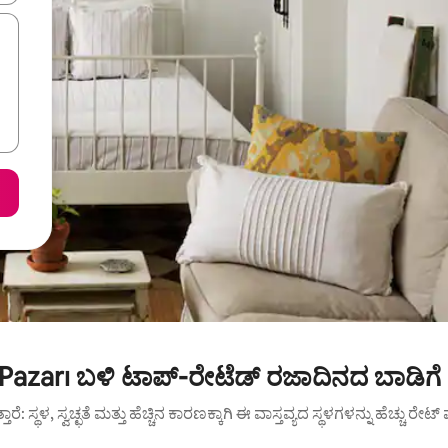
 Pazarı ಬಳಿ ಟಾಪ್-ರೇಟೆಡ್ ರಜಾದಿನದ ಬಾಡಿಗೆ
ುತ್ತಾರೆ: ಸ್ಥಳ, ಸ್ವಚ್ಛತೆ ಮತ್ತು ಹೆಚ್ಚಿನ ಕಾರಣಕ್ಕಾಗಿ ಈ ವಾಸ್ತವ್ಯದ ಸ್ಥಳಗಳನ್ನು ಹೆಚ್ಚು ರೇ