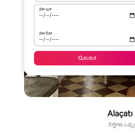
ಚೆಕ್-ಇನ್
ಚೆಕ್-ಔಟ್
ಹುಡುಕಿ
Alaçatı
ಗೆಸ್ಟ್‌ಗಳು ಒಪ್ಪ