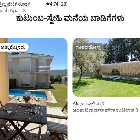
ಲಿ ಪ್ರೈವೇಟ್ ರೂಮ್
5 ರಲ್ಲಿ 4.74 ಸರಾಸರಿ ರೇಟಿಂಗ್, 23 ವಿಮರ್ಶೆಗಳು
4.74 (23)
ach Apart 3
ಕುಟುಂಬ-ಸ್ನೇಹಿ ಮನೆಯ ಬಾಡಿಗೆಗಳು
ಳ ಅಚ್ಚುಮೆಚ್ಚಿನದು
ಸೂಪರ್‌ಹೋಸ್ಟ್
ೆ ಅತಿ ಹೆಚ್ಚು ಅಚ್ಚುಮೆಚ್ಚಿನದು
ಸೂಪರ್‌ಹೋಸ್ಟ್
್, 100 ವಿಮರ್ಶೆಗಳು
Alaçatı ನಲ್ಲಿ ಮನೆ
ಅಲಕಾಟೆ ಗಾರ್ಡನ್ ಹೌಸ್ ಕಂಟೇನರ್ 3