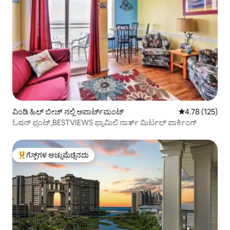
ವಿಂಡಿ ಹಿಲ್ ಬೀಚ್ ನಲ್ಲಿ ಅಪಾರ್ಟ್‌ಮಂಟ್
5 ರಲ್ಲಿ 4.78 ಸರಾ
4.78 (125)
ಓಷನ್ ಫ್ರಂಟ್,BESTVIEWS ಫ್ಯಾಮಿಲಿ ನಾರ್ತ್ ಮಿರ್ಟಲ್ ಪಾರ್ಕಿಂಗ್
ಗೆಸ್ಟ್‌ಗಳ ಅಚ್ಚುಮೆಚ್ಚಿನದು
ಗೆಸ್ಟ್‌ಗಳಿಗೆ ಅತಿ ಹೆಚ್ಚು ಅಚ್ಚುಮೆಚ್ಚಿನದು