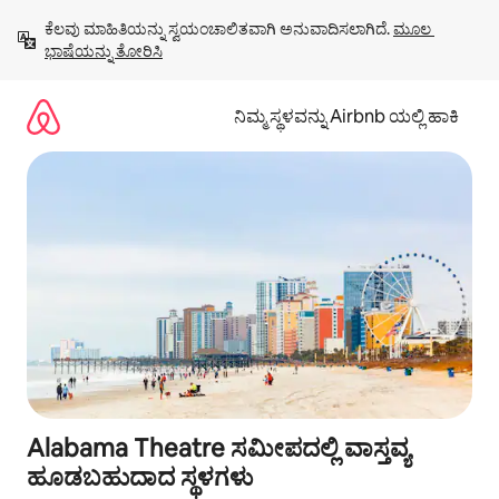
ವಿಷಯಕ್ಕೆ
ಕೆಲವು ಮಾಹಿತಿಯನ್ನು ಸ್ವಯಂಚಾಲಿತವಾಗಿ ಅನುವಾದಿಸಲಾಗಿದೆ. 
ಮೂಲ 
ಹೋಗಿ
ಭಾಷೆಯನ್ನು ತೋರಿಸಿ
ನಿಮ್ಮ ಸ್ಥಳವನ್ನು Airbnb ಯಲ್ಲಿ ಹಾಕಿ
Alabama Theatre ಸಮೀಪದಲ್ಲಿ ವಾಸ್ತವ್ಯ
ಹೂಡಬಹುದಾದ ಸ್ಥಳಗಳು