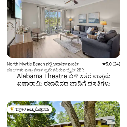
North Myrtle Beach ನಲ್ಲಿ ಅಪಾರ್ಟ್‌ಮಂಟ್
5 ರಲ್ಲಿ 5.0 ಸರ
5.0 (24)
ಪೂಲ್‌ಗಳು ಮತ್ತು ಬೀಚ್ ಪ್ರವೇಶವಿರುವ ಬ್ರೈಟ್ 2BR
Alabama Theatre ಬಳಿ ಇತರ ಉತ್ತಮ
ಐಷಾರಾಮಿ ರಜಾದಿನದ ಬಾಡಿಗೆ ವಸತಿಗಳು
ಗೆಸ್ಟ್‌ಗಳ ಅಚ್ಚುಮೆಚ್ಚಿನದು
ಗೆಸ್ಟ್‌ಗಳಿಗೆ ಅತಿ ಹೆಚ್ಚು ಅಚ್ಚುಮೆಚ್ಚಿನದು