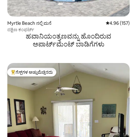
Myrtle Beach ನಲ್ಲಿ ಮನೆ
5 ರಲ್ಲಿ 4.96 ಸರಾ
4.96 (157)
ದಕ್ಷಿಣ ಕಂಫರ್ಟ್
ಹವಾನಿಯಂತ್ರಣವನ್ನು ಹೊಂದಿರುವ
ಅಪಾರ್ಟ್‌ಮೆಂಟ್‌ ಬಾಡಿಗೆಗಳು
ಗೆಸ್ಟ್‌ಗಳ ಅಚ್ಚುಮೆಚ್ಚಿನದು
ಗೆಸ್ಟ್‌ಗಳಿಗೆ ಅತಿ ಹೆಚ್ಚು ಅಚ್ಚುಮೆಚ್ಚಿನದು