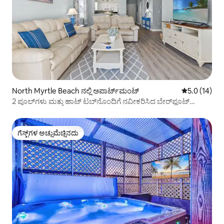
North Myrtle Beach ನಲ್ಲಿ ಅಪಾರ್ಟ್‌ಮಂಟ್
5 ರಲ್ಲಿ 5.0 ಸರ
5.0 (14)
2 ಪೂಲ್‌ಗಳು ಮತ್ತು ಹಾಟ್ ಟಬ್‌ನೊಂದಿಗೆ ನವೀಕರಿಸಿದ ಬೇರ್‌ಫೂಟ್
ರಿಟ್ರೀಟ್
ಗೆಸ್ಟ್‌ಗಳ ಅಚ್ಚುಮೆಚ್ಚಿನದು
ಗೆಸ್ಟ್‌ಗಳ ಅಚ್ಚುಮೆಚ್ಚಿನದು