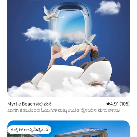
Myrtle Beach ನಲ್ಲಿ ಮನೆ
5 ರಲ್ಲಿ 4.91 ಸರಾ
4.91 (105)
ಖಾಸಗಿ ಕಡಲತೀರದ ಓಯಸಿಸ್ ಮತ್ತು ಉಚಿತ ದೈನಂದಿನ ಮಸಾಜ್‌ಗಳು!
ಗೆಸ್ಟ್‌ಗಳ ಅಚ್ಚುಮೆಚ್ಚಿನದು
ಗೆಸ್ಟ್‌ಗಳ ಅಚ್ಚುಮೆಚ್ಚಿನದು