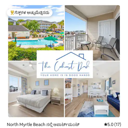
ಗೆಸ್ಟ್‌ಗಳ ಅಚ್ಚುಮೆಚ್ಚಿನದು
ಗೆಸ್ಟ್‌ಗಳಿಗೆ ಅತಿ ಹೆಚ್ಚು ಅಚ್ಚುಮೆಚ್ಚಿನದು
North Myrtle Beach ನಲ್ಲಿ ಅಪಾರ್ಟ್‌ಮಂಟ್
5 ರಲ್ಲಿ 5.0 ಸ
5.0 (17)