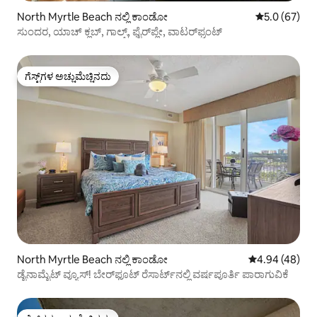
North Myrtle Beach ನಲ್ಲಿ ಕಾಂಡೋ
5 ರಲ್ಲಿ 5.0 ಸರ
5.0 (67)
ಸುಂದರ, ಯಾಚ್ ಕ್ಲಬ್, ಗಾಲ್ಫ್, ಫೈರ್‌ಪ್ಲೇ, ವಾಟರ್‌ಫ್ರಂಟ್
ಗೆಸ್ಟ್‌ಗಳ ಅಚ್ಚುಮೆಚ್ಚಿನದು
ಗೆಸ್ಟ್‌ಗಳ ಅಚ್ಚುಮೆಚ್ಚಿನದು
North Myrtle Beach ನಲ್ಲಿ ಕಾಂಡೋ
5 ರಲ್ಲಿ 4.94 ಸರ
4.94 (48)
ಡೈನಾಮೈಟ್ ವ್ಯೂಸ್! ಬೇರ್‌ಫೂಟ್ ರೆಸಾರ್ಟ್‌ನಲ್ಲಿ ವರ್ಷಪೂರ್ತಿ ಪಾರಾಗುವಿಕೆ