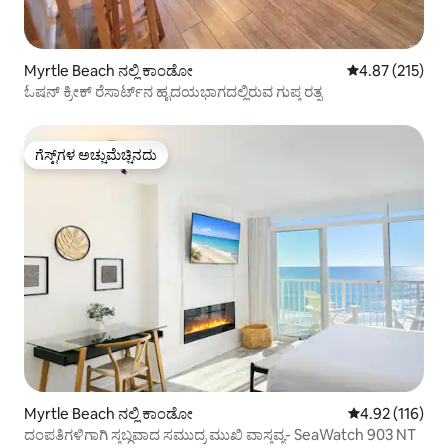
Myrtle Beach ನಲ್ಲಿ ಕಾಂಡೋ
5 ರಲ್ಲಿ 4.87 ಸರಾ
4.87 (215)
ಓಷನ್ ಕ್ರೀಕ್ ರೆಸಾರ್ಟ್‌ನ ಹೃದಯಭಾಗದಲ್ಲಿರುವ ಗುಪ್ತ ರತ್ನ
ಗೆಸ್ಟ್‌ಗಳ ಅಚ್ಚುಮೆಚ್ಚಿನದು
ಗೆಸ್ಟ್‌ಗಳ ಅಚ್ಚುಮೆಚ್ಚಿನದು
Myrtle Beach ನಲ್ಲಿ ಕಾಂಡೋ
5 ರಲ್ಲಿ 4.92 ಸರಾ
4.92 (116)
ದಂಪತಿಗಳಿಗಾಗಿ ಸ್ತಬ್ಧವಾದ ಸಮುದ್ರ ಮುಖಿ ವಾಸ್ತವ್ಯ- SeaWatch 903 NT