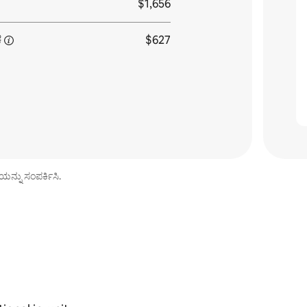
$1,656
ೆ
$627
ಯನ್ನು ಸಂಪರ್ಕಿಸಿ.