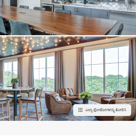
ಎಲ್ಲಾ ಫೋಟೋಗಳನ್ನು ತೋರಿಸಿ