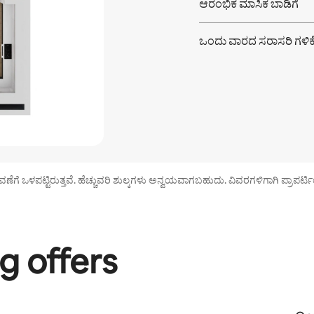
ಆರಂಭಿಕ ಮಾಸಿಕ ಬಾಡಿಗೆ
ಒಂದು ವಾರದ ಸರಾಸರಿ
ಗಳಿಕ
ವಣೆಗೆ ಒಳಪಟ್ಟಿರುತ್ತವೆ. ಹೆಚ್ಚುವರಿ ಶುಲ್ಕಗಳು ಅನ್ವಯವಾಗಬಹುದು. ವಿವರಗಳಿಗಾಗಿ ಪ್ರಾಪರ್ಟಿ
g offers