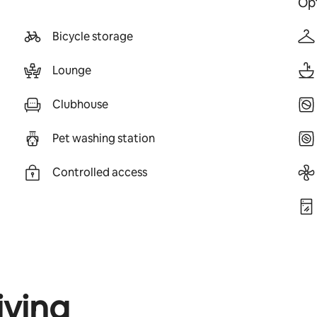
Opt
Bicycle storage
Lounge
Clubhouse
Pet washing station
Controlled access
iving