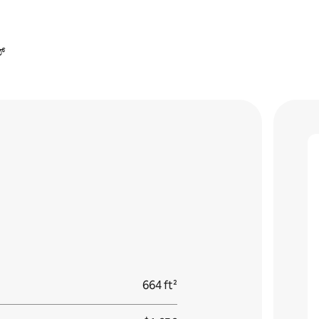
್
664 ft²