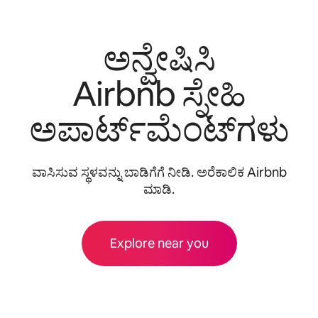
ಅನ್ವೇಷಿಸಿ
Airbnb ಸ್ನೇಹಿ
ಅಪಾರ್ಟ್‌ಮೆಂಟ್‌ಗಳು
ವಾಸಿಸುವ ಸ್ಥಳವನ್ನು ಬಾಡಿಗೆಗೆ ನೀಡಿ. ಅರೆಕಾಲಿಕ Airbnb
ಮಾಡಿ.
Explore near you