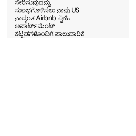
ಸೇರಿಸುವುದನ್ನು
ಸುಲಭಗೊಳಿಸಲು ನಾವು US
ನಾದ್ಯಂತ Airbnb ಸ್ನೇಹಿ
ಅಪಾರ್ಟ್‌ಮೆಂಟ್
ಕಟ್ಟಡಗಳೊಂದಿಗೆ ಪಾಲುದಾರಿಕೆ
ಹೊಂದಿದ್ದೇವೆ.
Sentral Apartments
ಡೆನ್ವರ್, ಕೊಲೊರಾಡೋ