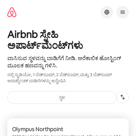
ವಿಷಯಕ್ಕೆ
ಹೋಗಿ
Airbnb ಸ್ನೇಹಿ
ಅಪಾರ್ಟ್‌ಮೆಂಟ್‌ಗಳು
ವಾಸಿಸುವ ಸ್ಥಳವನ್ನು ಬಾಡಿಗೆಗೆ ನೀಡಿ. ಅರೆಕಾಲಿಕ ಹೋಸ್ಟಿಂಗ್
ಮೂಲಕ ಹಣವನ್ನು ಗಳಿಸಿ.
ನಲ್ಲಿ ಸ್ಟುಡಿಯೋ, 1 ಬೆಡ್‌ರೂಮ್, 2 ಬೆಡ್‌ರೂಮ್, ಮತ್ತು 3 ಬೆಡ್‌ರೂಮ್
ಅಪಾರ್ಟ್ಮೆಂಟ್ ಬಾಡಿಗೆಗಳನ್ನು ಅನ್ವೇಷಿಸಿ
ಸ್ಥಳ:
0 ರಲ್ಲಿ 0 ಐಟಂ ತೋರಿಸಲಾಗುತ್ತಿರುವ
Olympus Northpoint