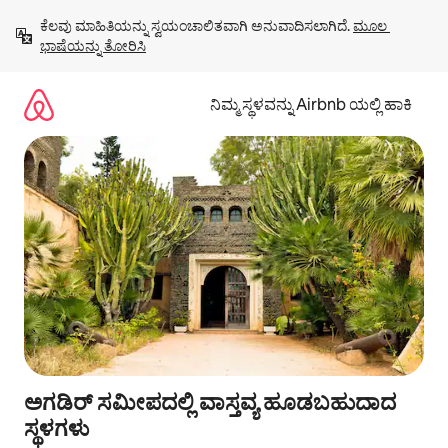
ವಿಷಯಕ್ಕೆ
ಕೆಲವು ಮಾಹಿತಿಯನ್ನು ಸ್ವಯಂಚಾಲಿತವಾಗಿ ಅನುವಾದಿಸಲಾಗಿದೆ. 
ಮೂಲ 
ಹೋಗಿ
ಭಾಷೆಯನ್ನು ತೋರಿಸಿ
ನಿಮ್ಮ ಸ್ಥಳವನ್ನು Airbnb ಯಲ್ಲಿ ಹಾಕಿ
ಅಗಡಿರ್ ಸಮೀಪದಲ್ಲಿ ವಾಸ್ತವ್ಯ ಹೂಡಬಹುದಾದ
ಸ್ಥಳಗಳು