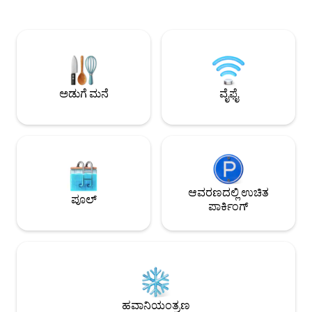
ಪ್ರಯಾಣಿಕರಿಗೆ-ವಿಶೇಷವಾಗಿ ಸರ್ಫರ್‌ಗಳು ಮತ್ತು
ಬೆಡ್‌ಗಳು, ಒಂದು ಎನ್
ಡಿಜಿಟಲ್ ಅಲೆಮಾರಿಗಳಿಗೆ ಸೂಕ್ತ ಸ್ಥಳವಾಗಿದೆ. ದಾರ್
ಸಿಂಗಲ್ ಬೆಡ್‌ಗಳನ್ನು 
ಮಾರ್ಗರೇಟ್ ಅವರನ್ನು ವಿಶ್ವಾಸಾರ್ಹ ವೃತ್ತಿಪರ
ವಿಶಾಲವಾದ ಸಿಂಗಲ್ ರೂ
ಮಾರ್ಗದರ್ಶಿ ನಿರ್ವಹಿಸುತ್ತಾರೆ, ಅವರು ತಮ್ಮ
ಸಮುದ್ರದ ಮೇಲಿರುವ ಕ
ಶಿಫಾರಸುಗಳನ್ನು ನಿಮ್ಮೊಂದಿಗೆ ಹಂಚಿಕೊಳ್ಳಲು, ಬಾಡಿಗೆ
ದೊಡ್ಡ ಲಿವಿಂಗ್ ರೂಮ್
ಕಾರುಗಳು, ವಿಹಾರಗಳನ್ನು ವ್ಯವಸ್ಥೆಗೊಳಿಸಲು ಮತ್ತು
ಸುಸಜ್ಜಿತ ಅಡುಗೆಮನೆ ಮ
ಹೆಚ್ಚಿನದನ್ನು ವ್ಯವಸ್ಥೆಗೊಳಿಸಲು ಸಂತೋಷಪಡುತ್ತಾರೆ.
ಟೇಬಲ್ ಮತ್ತು ಬಾರ್ಬೆಕ
ಅಡುಗೆ ಮನೆ
ವೈಫೈ
ವಿನಂತಿಯ ಮೇರೆಗೆ ಹೋ
ಆವರಣದಲ್ಲಿ ಉಚಿತ
ಪೂಲ್
ಪಾರ್ಕಿಂಗ್
ಹವಾನಿಯಂತ್ರಣ