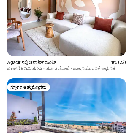
Agadir ನಲ್ಲಿ ಅಪಾರ್ಟ್‌ಮಂಟ್
5 ರಲ್ಲಿ 5 ಸರ
5 (22)
ಬೀಚ್‌ಗೆ 5 ನಿಮಿಷಗಳು • ಪರ್ವತ ನೋಟ • ಬಾಲ್ಕನಿಯೊಂದಿಗೆ ಆಧುನಿಕ
ಗೆಸ್ಟ್‌ಗಳ ಅಚ್ಚುಮೆಚ್ಚಿನದು
ಗೆಸ್ಟ್‌ಗಳ ಅಚ್ಚುಮೆಚ್ಚಿನದು