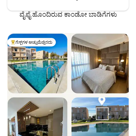
ವೈಫೈ ಹೊಂದಿರುವ ಕಾಂಡೋ ಬಾಡಿಗೆಗಳು
ಗೆಸ್ಟ್‌ಗಳ ಅಚ್ಚುಮೆಚ್ಚಿನದು
ಗೆಸ್ಟ್‌ಗಳಿಗೆ ಅತಿ ಹೆಚ್ಚು ಅಚ್ಚುಮೆಚ್ಚಿನದು