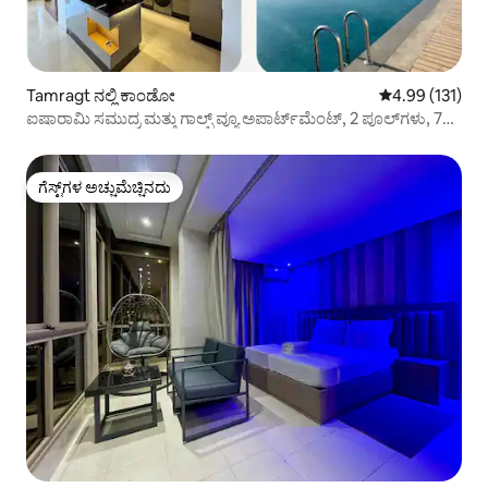
Tamragt ನಲ್ಲಿ ಕಾಂಡೋ
5 ರಲ್ಲಿ 4.99 ಸರಾ
4.99 (131)
ಐಷಾರಾಮಿ ಸಮುದ್ರ ಮತ್ತು ಗಾಲ್ಫ್ ವ್ಯೂ ಅಪಾರ್ಟ್‌ಮೆಂಟ್, 2 ಪೂಲ್‌ಗಳು, 700
ಮೀ ಬೀಚ್
ಗೆಸ್ಟ್‌ಗಳ ಅಚ್ಚುಮೆಚ್ಚಿನದು
ಗೆಸ್ಟ್‌ಗಳ ಅಚ್ಚುಮೆಚ್ಚಿನದು