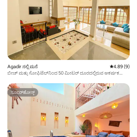
Agadir ನಲ್ಲಿ ಮನೆ
5 ರಲ್ಲಿ 4.89 ಸ
4.89 (9)
ಬೀಚ್ ಮತ್ತು ಸೋಫಿಟೆಲ್‌ನಿಂದ 50 ಮೀಟರ್ ದೂರದಲ್ಲಿರುವ ಆಕರ್ಷಕ
ವಿಶಾಲ ವಿಲ್ಲಾ
ಸೂಪರ್‌ಹೋಸ್ಟ್
ಸೂಪರ್‌ಹೋಸ್ಟ್