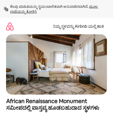
ವಿಷಯಕ್ಕೆ
ಕೆಲವು ಮಾಹಿತಿಯನ್ನು ಸ್ವಯಂಚಾಲಿತವಾಗಿ ಅನುವಾದಿಸಲಾಗಿದೆ. 
ಮೂಲ 
ಹೋಗಿ
ಭಾಷೆಯನ್ನು ತೋರಿಸಿ
ನಿಮ್ಮ ಸ್ಥಳವನ್ನು Airbnb ಯಲ್ಲಿ ಹಾಕಿ
African Renaissance Monument
ಸಮೀಪದಲ್ಲಿ ವಾಸ್ತವ್ಯ ಹೂಡಬಹುದಾದ ಸ್ಥಳಗಳು