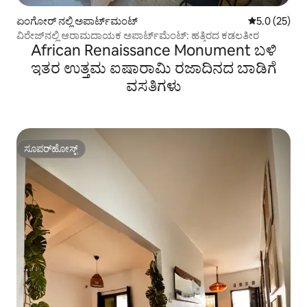
ಏಂಗೋರ್ ನಲ್ಲಿ ಅಪಾರ್ಟ್‌ಮಂಟ್
5 ರಲ್ಲಿ 5.0 ಸರ
5.0 (25)
ವಿರೇಜ್‌ನಲ್ಲಿ ಆರಾಮದಾಯಕ ಅಪಾರ್ಟ್‌ಮೆಂಟ್: ಹತ್ತಿರದ ಕಡಲತೀರ
African Renaissance Monument ಬಳಿ
ಇತರ ಉತ್ತಮ ಐಷಾರಾಮಿ ರಜಾದಿನದ ಬಾಡಿಗೆ
ವಸತಿಗಳು
ಸೂಪರ್‌ಹೋಸ್ಟ್
ಸೂಪರ್‌ಹೋಸ್ಟ್