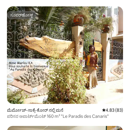
ಸೂಪರ್‌ಹೋಸ್ಟ್
ಸೂಪರ್‌ಹೋಸ್ಟ್
ಮೆರ್ಮೋಜ್-ಸಾಕ್ರೆ-ಕೋರ್ ನಲ್ಲಿ ಮನೆ
5 ರಲ್ಲಿ 4.83 ಸರ
4.83 (83)
ಪರಿಸರ ಅಪಾರ್ಟ್‌ಮೆಂಟ್ 160 m² "Le Paradis des Canaris"