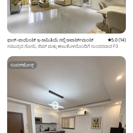
ಫಾನ್-ಪಾಯಿಂಟ್ ಇ-ಅಮಿತಿಯೆ ನಲ್ಲಿ ಅಪಾರ್ಟ್‌ಮಂಟ್
5 ರಲ್ಲಿ 5.0 ಸರ
5.0 (14)
ಸಮುದ್ರದ ನೋಟ, ಜಿಮ್ ಮತ್ತು ಈಜುಕೊಳದೊಂದಿಗೆ ಸುಂದರವಾದ F3
ಸೂಪರ್‌ಹೋಸ್ಟ್
ಸೂಪರ್‌ಹೋಸ್ಟ್