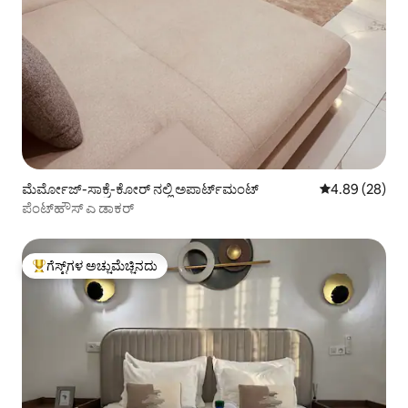
ಮೆರ್ಮೋಜ್-ಸಾಕ್ರೆ-ಕೋರ್ ನಲ್ಲಿ ಅಪಾರ್ಟ್‌ಮಂಟ್
5 ರಲ್ಲಿ 4.89 ಸರ
4.89 (28)
ಪೆಂಟ್‌ಹೌಸ್ ಎ ಡಾಕರ್
ಗೆಸ್ಟ್‌ಗಳ ಅಚ್ಚುಮೆಚ್ಚಿನದು
ಗೆಸ್ಟ್‌ಗಳಿಗೆ ಅತಿ ಹೆಚ್ಚು ಅಚ್ಚುಮೆಚ್ಚಿನದು