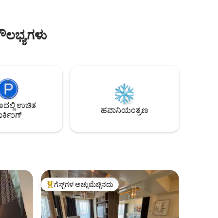
್ತು ತಂಪಾದ
ಸಿಟಿ ಸ್ಕೇಪ್‌ಗಳಿಗಾಗಿ ಫ್ಲೋರ್-ಟು-ಚಾವಣಿಯ
ವೇವ್ ✔
ಕಿಟಕಿಗಳು ಕೆಲಸ ಮತ್ತು ಮನರಂಜನೆಗಾಗಿ ✔ ವೇಗದ
 ✔️ಪ್ಲಾಂಟ್ಸಾ
ವೈಫೈ ಮತ್ತು ಸ್ಮಾರ್ಟ್ ಟಿವಿ ಸೂರ್ಯಾಸ್ತ ಅಥವಾ ಸಿಟಿ
ೌಲಭ್ಯಗಳು
ಲೈಟ್‌ಗಳನ್ನು ಆನಂದಿಸಲು ✔ ಬಾಲ್ಕನಿ ಸೌಲಭ್ಯಗಳಿಗೆ
✔ ಪ್ರವೇಶ
ಲ್ಲಿ ಉಚಿತ
ಹವಾನಿಯಂತ್ರಣ
ರ್ಕಿಂಗ್
ಗೆಸ್ಟ್‌ಗಳ ಅಚ್ಚುಮೆಚ್ಚಿನದು
ಗೆಸ್ಟ್‌ಗಳಿಗೆ ಅತಿ ಹೆಚ್ಚು ಅಚ್ಚುಮೆಚ್ಚಿನದು