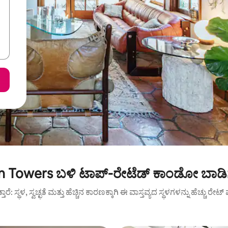
 Towers ಬಳಿ ಟಾಪ್-ರೇಟೆಡ್ ಕಾಂಡೋ ಬಾಡಿ
ುತ್ತಾರೆ: ಸ್ಥಳ, ಸ್ವಚ್ಛತೆ ಮತ್ತು ಹೆಚ್ಚಿನ ಕಾರಣಕ್ಕಾಗಿ ಈ ವಾಸ್ತವ್ಯದ ಸ್ಥಳಗಳನ್ನು ಹೆಚ್ಚು ರೇ