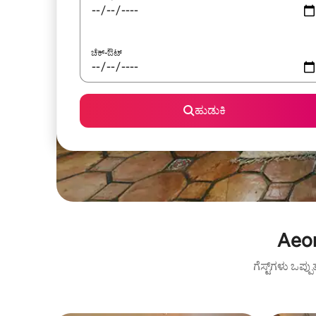
ಚೆಕ್-ಔಟ್
ಹುಡುಕಿ
Aeon
ಗೆಸ್ಟ್‌ಗಳು ಒಪ್ಪ