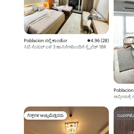
Poblacion ನಲ್ಲಿ ಕಾಂಡೋ
5 ರಲ್ಲಿ 4.96 ಸರಾಸರಿ ರೇಟಿಂ
4.96 (28)
ಸಿಟಿ ಸೆಂಟರ್ ಬಳಿ 3 ಹಾಸಿಗೆಗಳೊಂದಿಗೆ ಸ್ಟೈಲಿಶ್ 1BR
Poblacion
ಅಬ್ರೀಜಾಕ್ಕೆ
ಆಧುನಿಕ 5
ಗೆಸ್ಟ್‌ಗಳ ಅಚ್ಚುಮೆಚ್ಚಿನದು
ಸೂಪರ್‌ಹೋ
ಗೆಸ್ಟ್‌ಗಳ ಅಚ್ಚುಮೆಚ್ಚಿನದು
ಸೂಪರ್‌ಹೋ