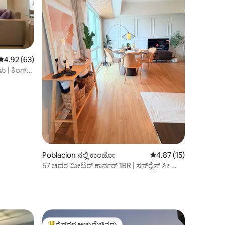
5 ರಲ್ಲಿ 4.92 ಸರಾಸರಿ ರೇಟಿಂಗ್, 63 ವಿಮರ್ಶೆಗಳು
4.92 (63)
ು | ಕಿಂಗ್
Poblacion ನಲ್ಲಿ ಕಾಂಡೋ
5 ರಲ್ಲಿ 4.87 ಸರಾಸರಿ ರೇಟಿ
4.87 (15)
57 ಚದರ ಮೀಟರ್ ಕಾರ್ನರ್ 1BR | ಸನ್‌ರೈಸ್ ಸೀ ವ್ಯೂ
| ಅಬ್ರೀಜಾ
ಗೆಸ್ಟ್‌ಗಳ ಅಚ್ಚುಮೆಚ್ಚಿನದು