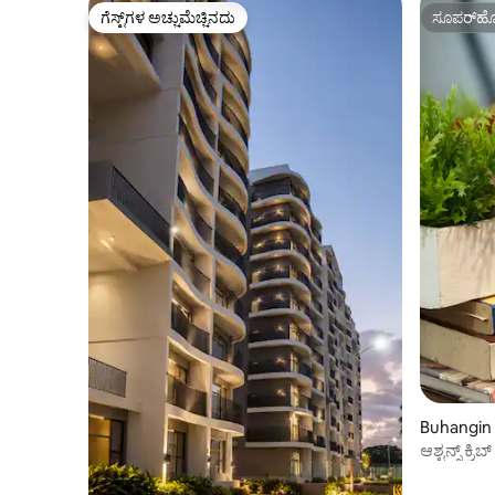
ಗೆಸ್ಟ್‌ಗಳ ಅಚ್ಚುಮೆಚ್ಚಿನದು
ಸೂಪರ್‌ಹೋ
ಗೆಸ್ಟ್‌ಗಳ ಅಚ್ಚುಮೆಚ್ಚಿನದು
ಸೂಪರ್‌ಹೋ
Buhangin 
ಆಶ್ಟನ್ಸ್ ಕ್ರ