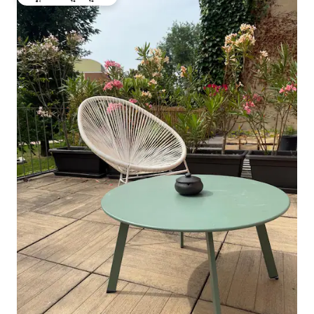
ಗೆಸ್ಟ್‌ಗಳ ಅಚ್ಚುಮೆಚ್ಚಿನದು