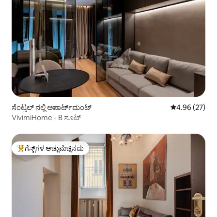
ಸೆಂಟ್ರಲ್ ನಲ್ಲಿ ಅಪಾರ್ಟ್‌ಮಂಟ್
5 ರಲ್ಲಿ 4.96 ಸರ
4.96 (27)
VivimiHome - B ಸೂಟ್
ಗೆಸ್ಟ್‌ಗಳ ಅಚ್ಚುಮೆಚ್ಚಿನದು
ಗೆಸ್ಟ್‌ಗಳಿಗೆ ಅತಿ ಹೆಚ್ಚು ಅಚ್ಚುಮೆಚ್ಚಿನದು