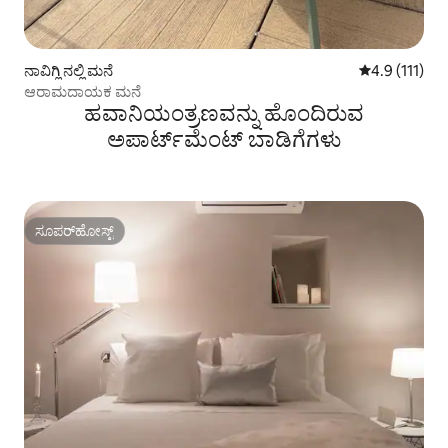
ನಾವಿಗ್ಲಿ ನಲ್ಲಿ ಮನೆ
5 ರಲ್ಲಿ 4.9 ಸರ
4.9 (111)
ಆರಾಮದಾಯಕ ಮನೆ
ಹವಾನಿಯಂತ್ರಣವನ್ನು ಹೊಂದಿರುವ
ಅಪಾರ್ಟ್‌ಮೆಂಟ್‌ ಬಾಡಿಗೆಗಳು
ಸೂಪರ್‌ಹೋಸ್ಟ್
ಸೂಪರ್‌ಹೋಸ್ಟ್