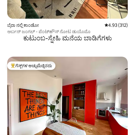
ಬ್ರೆರಾ ನಲ್ಲಿ ಕಾಂಡೋ
5 ರಲ್ಲಿ 4.93 ಸರಾ
4.93 (312)
ಅರ್ಬನ್ ಜಂಗಲ್ - ಪೆಂಟ್‌ಹೌಸ್ ನೋಟ ಡುಯೊಮೊ
ಕುಟುಂಬ-ಸ್ನೇಹಿ ಮನೆಯ ಬಾಡಿಗೆಗಳು
ಗೆಸ್ಟ್‌ಗಳ ಅಚ್ಚುಮೆಚ್ಚಿನದು
ಗೆಸ್ಟ್‌ಗಳಿಗೆ ಅತಿ ಹೆಚ್ಚು ಅಚ್ಚುಮೆಚ್ಚಿನದು