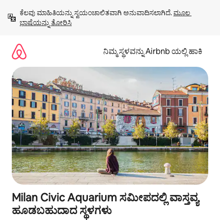
ವಿಷಯಕ್ಕೆ
ಕೆಲವು ಮಾಹಿತಿಯನ್ನು ಸ್ವಯಂಚಾಲಿತವಾಗಿ ಅನುವಾದಿಸಲಾಗಿದೆ. 
ಮೂಲ 
ಹೋಗಿ
ಭಾಷೆಯನ್ನು ತೋರಿಸಿ
ನಿಮ್ಮ ಸ್ಥಳವನ್ನು Airbnb ಯಲ್ಲಿ ಹಾಕಿ
Milan Civic Aquarium ಸಮೀಪದಲ್ಲಿ ವಾಸ್ತವ್ಯ
ಹೂಡಬಹುದಾದ ಸ್ಥಳಗಳು