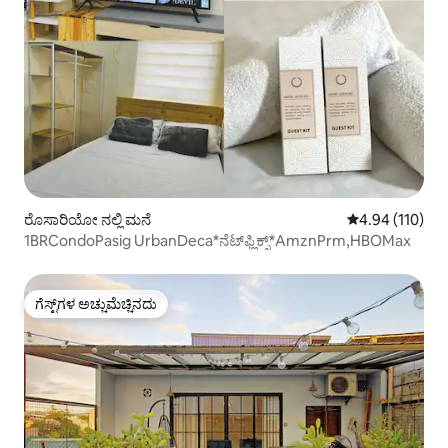
ರೊಸಾರಿಯೋ ನಲ್ಲಿ ಮನೆ
5 ರಲ್ಲಿ 4.94 ಸರಾ
4.94 (110)
1BRCondoPasig UrbanDeca*ನೆಟ್‌ಫ್ಲಿಕ್ಸ್*AmznPrm,HBOMax
ಗೆಸ್ಟ್‌ಗಳ ಅಚ್ಚುಮೆಚ್ಚಿನದು
ಗೆಸ್ಟ್‌ಗಳ ಅಚ್ಚುಮೆಚ್ಚಿನದು