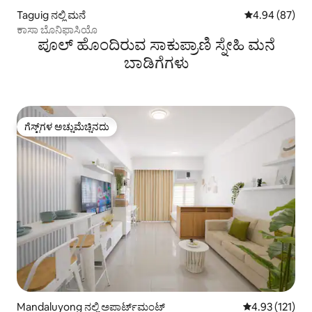
Taguig ನಲ್ಲಿ ಮನೆ
5 ರಲ್ಲಿ 4.94 ಸರ
4.94 (87)
ಕಾಸಾ ಬೊನಿಫಾಸಿಯೊ
ಪೂಲ್ ಹೊಂದಿರುವ ಸಾಕುಪ್ರಾಣಿ ಸ್ನೇಹಿ ಮನೆ
ಬಾಡಿಗೆಗಳು
ಗೆಸ್ಟ್‌ಗಳ ಅಚ್ಚುಮೆಚ್ಚಿನದು
ಗೆಸ್ಟ್‌ಗಳ ಅಚ್ಚುಮೆಚ್ಚಿನದು
Mandaluyong ನಲ್ಲಿ ಅಪಾರ್ಟ್‌ಮಂಟ್
5 ರಲ್ಲಿ 4.93 ಸರಾ
4.93 (121)