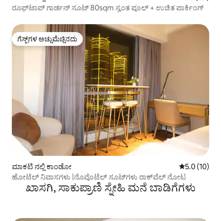
ರೂಫ್‌ಟಾಪ್ ಗಾರ್ಡನ್ ಸೂಟ್ 80sqm ಸ್ವಂತ ಪೂಲ್ + ಉಚಿತ ಪಾರ್ಕಿಂಗ್
ಗೆಸ್ಟ್‌ಗಳ ಅಚ್ಚುಮೆಚ್ಚಿನದು
ಗೆಸ್ಟ್‌ಗಳ ಅಚ್ಚುಮೆಚ್ಚಿನದು
ಮಾಕಟಿ ನಲ್ಲಿ ಕಾಂಡೋ
5 ರಲ್ಲಿ 5.0 ಸರ
5.0 (10)
ಹೋಟೆಲ್ ನಿವಾಸಗಳು |ನೊವೊಟೆಲ್ ಸೂಟ್‌ಗಳು ರಾಕ್‌ವೆಲ್ ನೋಟ
ಖಾಸಗಿ, ಸಾಕುಪ್ರಾಣಿ ಸ್ನೇಹಿ ಮನೆ ಬಾಡಿಗೆಗಳು