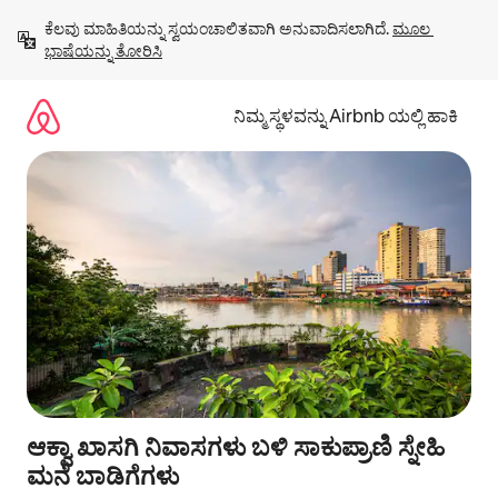
ವಿಷಯಕ್ಕೆ
ಕೆಲವು ಮಾಹಿತಿಯನ್ನು ಸ್ವಯಂಚಾಲಿತವಾಗಿ ಅನುವಾದಿಸಲಾಗಿದೆ. 
ಮೂಲ 
ಹೋಗಿ
ಭಾಷೆಯನ್ನು ತೋರಿಸಿ
ನಿಮ್ಮ ಸ್ಥಳವನ್ನು Airbnb ಯಲ್ಲಿ ಹಾಕಿ
ಆಕ್ವಾ ಖಾಸಗಿ ನಿವಾಸಗಳು ಬಳಿ ಸಾಕುಪ್ರಾಣಿ ಸ್ನೇಹಿ
ಮನೆ ಬಾಡಿಗೆಗಳು