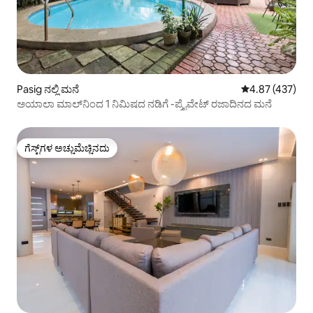
Pasig ನಲ್ಲಿ ಮನೆ
5 ರಲ್ಲಿ 4.87 ಸರಾ
4.87 (437)
ಅಯಾಲಾ ಮಾಲ್‌ನಿಂದ 1 ನಿಮಿಷದ ನಡಿಗೆ -ಪ್ರೈವೇಟ್ ರಜಾದಿನದ ಮನೆ
ಗೆಸ್ಟ್‌ಗಳ ಅಚ್ಚುಮೆಚ್ಚಿನದು
ಗೆಸ್ಟ್‌ಗಳ ಅಚ್ಚುಮೆಚ್ಚಿನದು