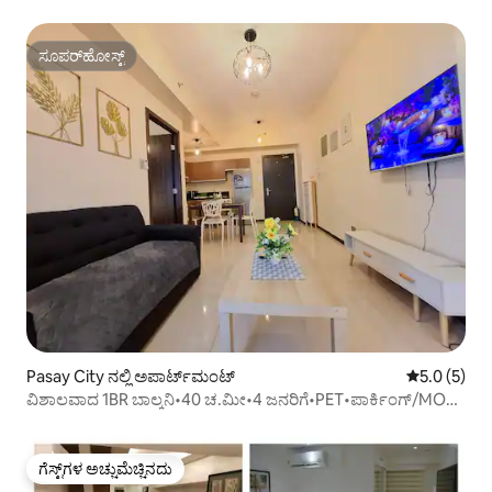
ಸೂಟ್
ಸೂಪರ್‌ಹೋಸ್ಟ್
ಸೂಪರ್‌ಹೋಸ್ಟ್
Pasay City ನಲ್ಲಿ ಅಪಾರ್ಟ್‌ಮಂಟ್
5 ರಲ್ಲಿ 5.0 
5.0 (5)
ವಿಶಾಲವಾದ 1BR ಬಾಲ್ಕನಿ•40 ಚ.ಮೀ•4 ಜನರಿಗೆ•PET•ಪಾರ್ಕಿಂಗ್/MOA/
PICC
ಗೆಸ್ಟ್‌ಗಳ ಅಚ್ಚುಮೆಚ್ಚಿನದು
ಗೆಸ್ಟ್‌ಗಳ ಅಚ್ಚುಮೆಚ್ಚಿನದು