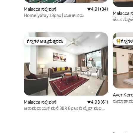
Malacca ನಲ್ಲಿ ಮನೆ
5 ರಲ್ಲಿ 4.91 ಸರಾಸರಿ ರೇಟಿಂ
4.91 (34)
Malacca ನಲ
HomelyStay 13pax | ಬುಕಿತ್ ಬರು
ಹೊಸ ಗೆಸ್ಟ್‌
ಗೆಸ್ಟ್‌ಗಳ ಅಚ್ಚುಮೆಚ್ಚಿನದು
ಗೆಸ್ಟ್‌ಗ
ಗೆಸ್ಟ್‌ಗಳ ಅಚ್ಚುಮೆಚ್ಚಿನದು
ಗೆಸ್ಟ್‌ಗಳಿಗ
Ayer Keroh
ರುಮಾಹ್ ದು
Malacca ನಲ್ಲಿ ಮನೆ
5 ರಲ್ಲಿ 4.93 ಸರಾಸರಿ ರೇಟಿಂ
4.93 (61)
ಹೋಮ್‌ಸ್ಟೇ
ಆರಾಮದಾಯಕ ಮನೆ 3BR 8pax ದಿ ಪ್ರೈವ್ ಮಲಕ್ಕಾ
ಜಾಂಕರ್ ಸ್ಟ್ರೀಟ್