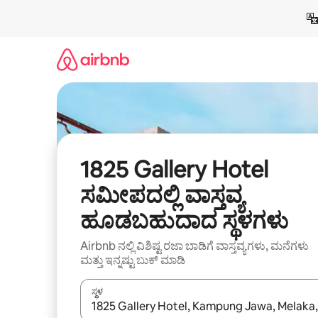
ವಿಷಯಕ್ಕೆ
ಹೋಗಿ
1825 Gallery Hotel
ಸಮೀಪದಲ್ಲಿ ವಾಸ್ತವ್ಯ
ಹೂಡಬಹುದಾದ ಸ್ಥಳಗಳು
Airbnb ನಲ್ಲಿ ವಿಶಿಷ್ಟ ರಜಾ ಬಾಡಿಗೆ ವಾಸ್ತವ್ಯಗಳು, ಮನೆಗಳು
ಮತ್ತು ಇನ್ನಷ್ಟು ಬುಕ್ ಮಾಡಿ
ಸ್ಥಳ
ಫಲಿತಾಂಶಗಳು ಲಭ್ಯವಿರುವಾಗ, ಅಪ್ ಮತ್ತು ಡೌನ್ ಬಾಣದ ಕೀಲಿಗಳೊ