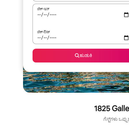
ಚೆಕ್-ಇನ್
ಚೆಕ್-ಔಟ್
ಹುಡುಕಿ
1825 Gall
ಗೆಸ್ಟ್‌ಗಳು ಒಪ್ಪ