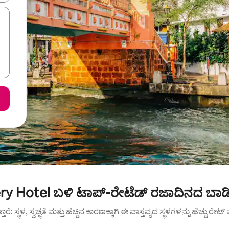
ery Hotel ಬಳಿ ಟಾಪ್-ರೇಟೆಡ್ ರಜಾದಿನದ ಬಾಡಿ
ುತ್ತಾರೆ: ಸ್ಥಳ, ಸ್ವಚ್ಛತೆ ಮತ್ತು ಹೆಚ್ಚಿನ ಕಾರಣಕ್ಕಾಗಿ ಈ ವಾಸ್ತವ್ಯದ ಸ್ಥಳಗಳನ್ನು ಹೆಚ್ಚು ರೇ